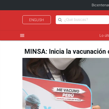
Bicentenar
ENGLISH
menu
Lo úl
MINSA: Inicia la vacunación 