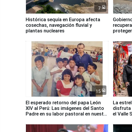
7
Histórica sequía en Europa afecta
Gobierno
cosechas, navegación fluvial y
recupera
plantas nucleares
proteger
Fenómen
15
El esperado retorno del papa León
La estre
XIV al Perú: Las imágenes del Santo
disfruta
Padre en su labor pastoral en nuestro
el Valle
país