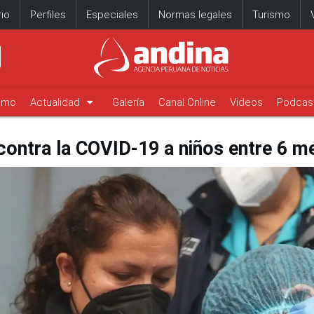
io
Perfiles
Especiales
Normas legales
Turismo
arrow_drop_down
timo
Actualidad
Galería
Canal Online
Videos
Podcas
contra la COVID-19 a niños entre 6 m