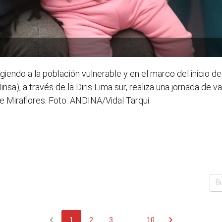
giendo a la población vulnerable y en el marco del inicio d
nsa), a través de la Diris Lima sur, realiza una jornada de 
e Miraflores. Foto: ANDINA/Vidal Tarqui
chevron_left
chevron_right
1
2
3
...
10