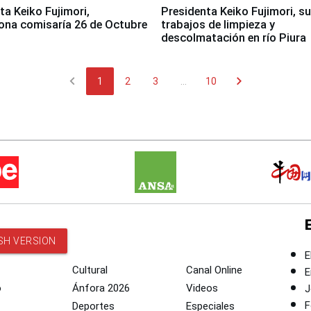
jimori,
Presidenta Keiko Fujimori, s
ona comisaría 26 de Octubre
trabajos de limpieza y
descolmatación en río Piura
chevron_left
chevron_right
1
2
3
...
10
SH VERSION
E
Cultural
Canal Online
E
o
Ánfora 2026
Videos
J
F
Deportes
Especiales