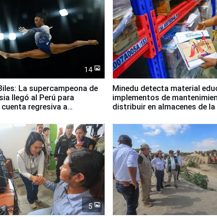
14
iles: La supercampeona de
Minedu detecta material edu
sia llegó al Perú para
implementos de mantenimien
cuenta regresiva a
distribuir en almacenes de l
icanos Lima 2027
5