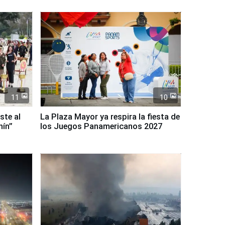
11
10
ste al
La Plaza Mayor ya respira la fiesta de
nín”
los Juegos Panamericanos 2027