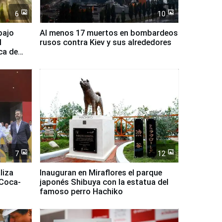
6
10
bajo
Al menos 17 muertos en bombardeos
l
rusos contra Kiev y sus alrededores
ca de
7
12
liza
Inauguran en Miraflores el parque
 Coca-
japonés Shibuya con la estatua del
famoso perro Hachiko