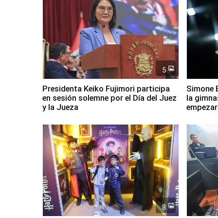
5
Presidenta Keiko Fujimori participa
Simone B
en sesión solemne por el Día del Juez
la gimna
y la Jueza
empezar 
Panamer
8