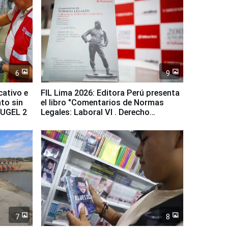
6
9
cativo e
FIL Lima 2026: Editora Perú presenta
to sin
el libro "Comentarios de Normas
a UGEL 2
Legales: Laboral Vl . Derecho
Colectivo"
7
8