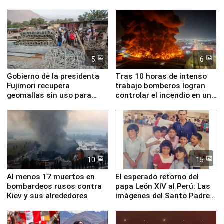
nucleares
5
6
Gobierno de la presidenta
Tras 10 horas de intenso
Fujimori recupera
trabajo bomberos logran
geomallas sin uso para
controlar el incendio en una
proteger Santa Eulalia ante
planta química de Santiago
Fenómeno El Niño
de Chile
10
15
Al menos 17 muertos en
El esperado retorno del
bombardeos rusos contra
papa León XIV al Perú: Las
Kiev y sus alrededores
imágenes del Santo Padre
en su labor pastoral en
nuestro país