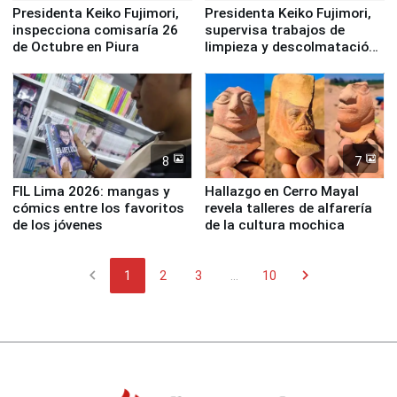
Presidenta Keiko Fujimori,
Presidenta Keiko Fujimori,
inspecciona comisaría 26
supervisa trabajos de
de Octubre en Piura
limpieza y descolmatación
en río Piura
8
7
FIL Lima 2026: mangas y
Hallazgo en Cerro Mayal
cómics entre los favoritos
revela talleres de alfarería
de los jóvenes
de la cultura mochica
chevron_left
chevron_right
1
2
3
...
10