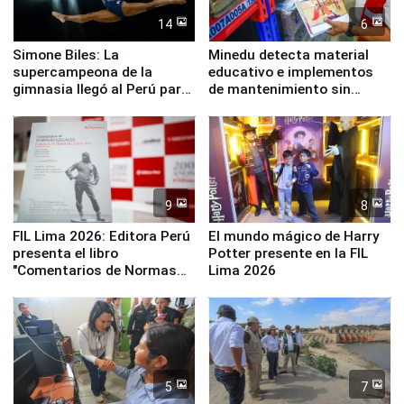
14
6
Simone Biles: La
Minedu detecta material
supercampeona de la
educativo e implementos
gimnasia llegó al Perú para
de mantenimiento sin
empezar cuenta regresiva a
distribuir en almacenes de
Panamericanos Lima 2027
la UGEL 2
9
8
FIL Lima 2026: Editora Perú
El mundo mágico de Harry
presenta el libro
Potter presente en la FIL
"Comentarios de Normas
Lima 2026
Legales: Laboral Vl .
Derecho Colectivo"
5
7