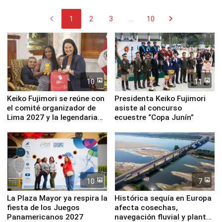
chevron_left
chevron_right
1
2
3
...
10
10
11
Keiko Fujimori se reúne con
Presidenta Keiko Fujimori
el comité organizador de
asiste al concurso
Lima 2027 y la legendaria
ecuestre “Copa Junín”
Simone Biles
10
7
La Plaza Mayor ya respira la
Histórica sequía en Europa
fiesta de los Juegos
afecta cosechas,
Panamericanos 2027
navegación fluvial y plantas