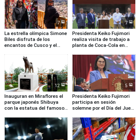
7
7
La estrella olímpica Simone
Presidenta Keiko Fujimori
Biles disfruta de los
realiza visita de trabajo a
encantos de Cusco y el
planta de Coca-Cola en
Valle Sagrado
Pucusana
12
5
Inauguran en Miraflores el
Presidenta Keiko Fujimori
parque japonés Shibuya
participa en sesión
con la estatua del famoso
solemne por el Día del Juez
perro Hachiko
y la Jueza