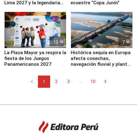
Lima 2027 y la legendaria
ecuestre “Copa Junín”
Simone Biles
10
7
La Plaza Mayor ya respira la
Histórica sequía en Europa
fiesta de los Juegos
afecta cosechas,
Panamericanos 2027
navegación fluvial y plantas
nucleares
chevron_left
chevron_right
1
2
3
...
10