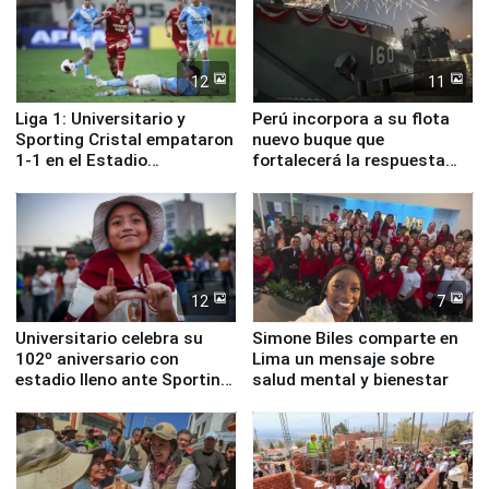
12
11
Liga 1: Universitario y
Perú incorpora a su flota
Sporting Cristal empataron
nuevo buque que
1-1 en el Estadio
fortalecerá la respuesta
Monumental
ante el fenómeno El Niño
12
7
Universitario celebra su
Simone Biles comparte en
102º aniversario con
Lima un mensaje sobre
estadio lleno ante Sporting
salud mental y bienestar
Cristal