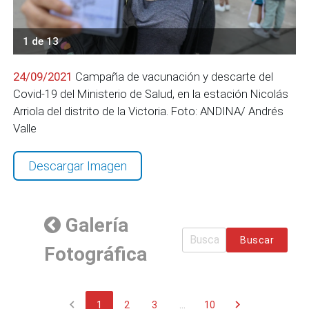
1 de 13
24/09/2021
Campaña de vacunación y descarte del
Covid-19 del Ministerio de Salud, en la estación Nicolás
Arriola del distrito de la Victoria. Foto: ANDINA/ Andrés
Valle
Descargar Imagen
Galería
Buscar
Fotográfica
chevron_left
chevron_right
1
2
3
...
10