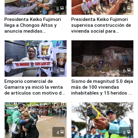
8
6
Presidenta Keiko Fujimori
Presidenta Keiko Fujimori
llega a Chongos Altos y
supervisa construcción de
anuncia medidas
vivienda social para
inmediatas en vivienda,
familias afectadas por
educación, salud y empleo
sismo en Junín
5
6
Emporio comercial de
Sismo de magnitud 5.0 deja
Gamarra ya inició la venta
más de 100 viviendas
de artículos con motivo de
inhabitables y 15 heridos en
la visita del papa León XIV
Junín
4
8