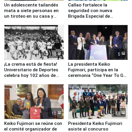
Un adolescente tailandés
Callao fortalece la
mata a siete personas en
seguridad con nueva
un tiroteo en su casa y
Brigada Especial de
escuela
Turismo y moderno
equipamiento para
Serenazgo
10
5
¡La crema está de fiesta!
La presidenta Keiko
Universitario de Deportes
Fujimori, participa en la
celebra hoy 102 años de
ceremonia “One Year To Go
fundación
de Lima 2027”
10
11
Keiko Fujimori se reúne con
Presidenta Keiko Fujimori
el comité organizador de
asiste al concurso