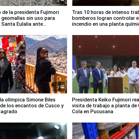
5
 de la presidenta Fujimori
Tras 10 horas de intenso tra
 geomallas sin uso para
bomberos logran controlar e
 Santa Eulalia ante
incendio en una planta quími
o El Niño
Santiago de Chile
7
lla olímpica Simone Biles
Presidenta Keiko Fujimori rea
 de los encantos de Cusco y
visita de trabajo a planta de
 Sagrado
Cola en Pucusana