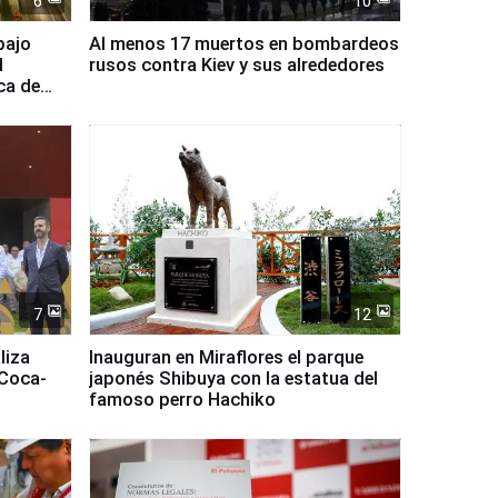
6
10
bajo
Al menos 17 muertos en bombardeos
l
rusos contra Kiev y sus alrededores
ca de
7
12
liza
Inauguran en Miraflores el parque
 Coca-
japonés Shibuya con la estatua del
famoso perro Hachiko