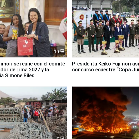
10
jimori se reúne con el comité
Presidenta Keiko Fujimori asi
dor de Lima 2027 y la
concurso ecuestre “Copa Ju
ia Simone Biles