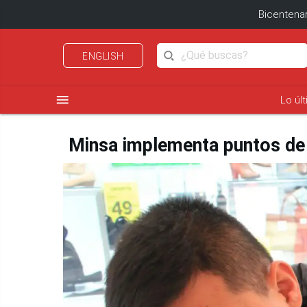
Bicentenar
ENGLISH
menu
Lo úl
Minsa implementa puntos de 