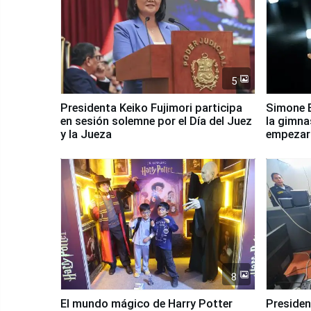
5
Presidenta Keiko Fujimori participa
Simone B
en sesión solemne por el Día del Juez
la gimna
y la Jueza
empezar 
Panamer
8
El mundo mágico de Harry Potter
Presidenta Keiko Fu