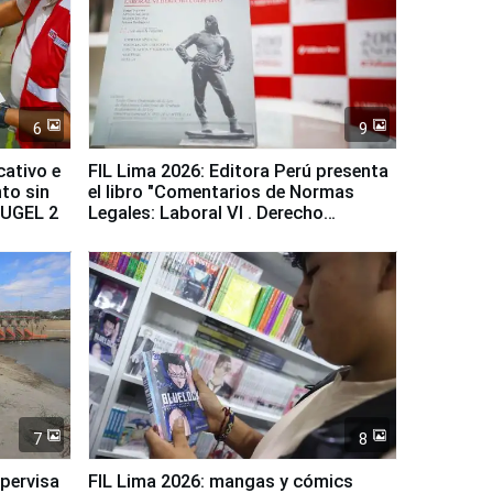
6
9
cativo e
FIL Lima 2026: Editora Perú presenta
to sin
el libro "Comentarios de Normas
a UGEL 2
Legales: Laboral Vl . Derecho
Colectivo"
7
8
upervisa
FIL Lima 2026: mangas y cómics