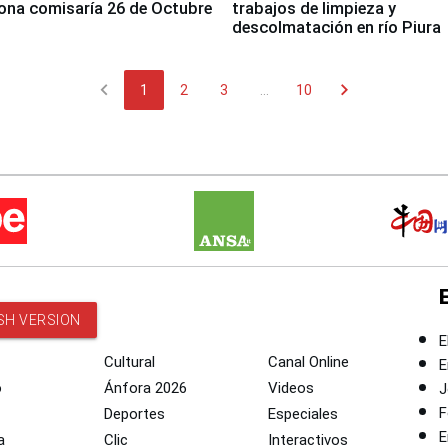
ona comisaría 26 de Octubre
trabajos de limpieza y
descolmatación en río Piura
chevron_left
chevron_right
1
2
3
...
10
SH VERSION
E
Cultural
Canal Online
E
o
Ánfora 2026
Videos
J
F
Deportes
Especiales
E
a
Clic
Interactivos