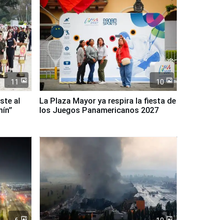
11
10
ste al
La Plaza Mayor ya respira la fiesta de
nín”
los Juegos Panamericanos 2027