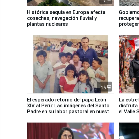
7
Histórica sequía en Europa afecta
Gobierno
cosechas, navegación fluvial y
recupera
plantas nucleares
proteger
Fenómen
15
El esperado retorno del papa León
La estre
XIV al Perú: Las imágenes del Santo
disfruta
Padre en su labor pastoral en nuestro
el Valle
país