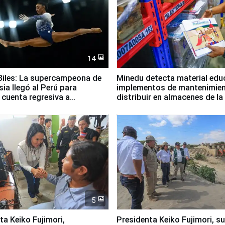
14
iles: La supercampeona de
Minedu detecta material edu
sia llegó al Perú para
implementos de mantenimien
cuenta regresiva a
distribuir en almacenes de l
icanos Lima 2027
5
jimori,
Presidenta Keiko Fujimori, s