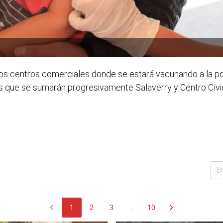
 centros comerciales donde se estará vacunando a la poblac
os que se sumarán progresivamente Salaverry y Centro Cívi
chevron_left
chevron_right
1
2
3
...
10