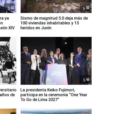
5
6
ra ya
Sismo de magnitud 5.0 deja más de
on
100 viviendas inhabitables y 15
León XIV
heridos en Junín
10
5
ersitario
La presidenta Keiko Fujimori,
 años de
participa en la ceremonia “One Year
To Go de Lima 2027”