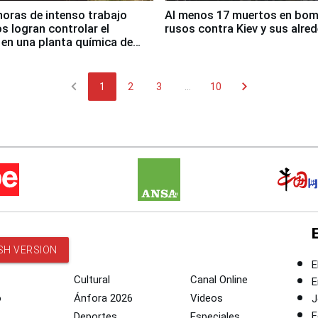
horas de intenso trabajo
Al menos 17 muertos en bo
 logran controlar el
rusos contra Kiev y sus alre
 en una planta química de
 de Chile
chevron_left
chevron_right
1
2
3
...
10
SH VERSION
E
Cultural
Canal Online
E
o
Ánfora 2026
Videos
J
F
Deportes
Especiales