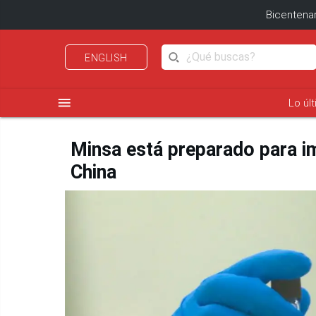
Bicentenar
ENGLISH
menu
Lo úl
Minsa está preparado para i
China