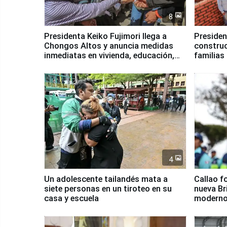
8
Presidenta Keiko Fujimori llega a
Presiden
Chongos Altos y anuncia medidas
construc
inmediatas en vivienda, educación,
familias
salud y empleo
Junín
4
Un adolescente tailandés mata a
Callao f
siete personas en un tiroteo en su
nueva Br
casa y escuela
moderno
Serenaz