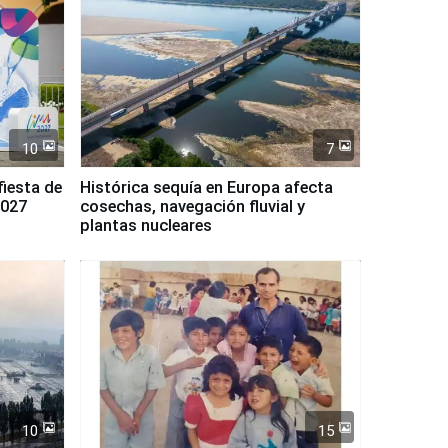
10
7
fiesta de
Histórica sequía en Europa afecta
2027
cosechas, navegación fluvial y
plantas nucleares
10
15