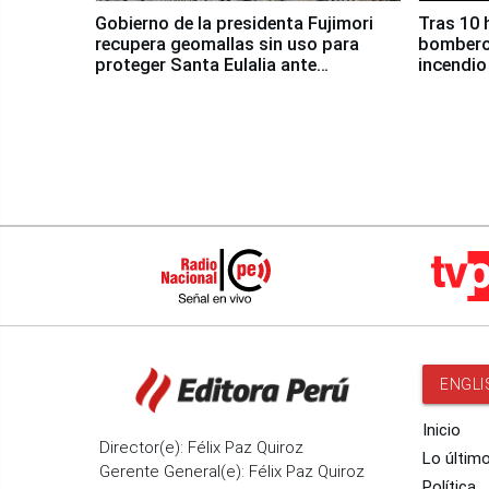
Gobierno de la presidenta Fujimori
Tras 10 
recupera geomallas sin uso para
bomberos
proteger Santa Eulalia ante
incendio
Fenómeno El Niño
Santiago
ENGLI
Inicio
Director(e): Félix Paz Quiroz
Lo últim
Gerente General(e): Félix Paz Quiroz
Política