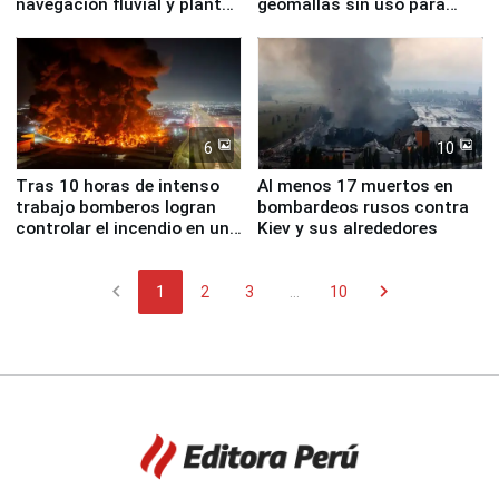
navegación fluvial y plantas
geomallas sin uso para
nucleares
proteger Santa Eulalia ante
Fenómeno El Niño
6
10
Tras 10 horas de intenso
Al menos 17 muertos en
trabajo bomberos logran
bombardeos rusos contra
controlar el incendio en una
Kiev y sus alrededores
planta química de Santiago
de Chile
chevron_left
chevron_right
1
2
3
...
10