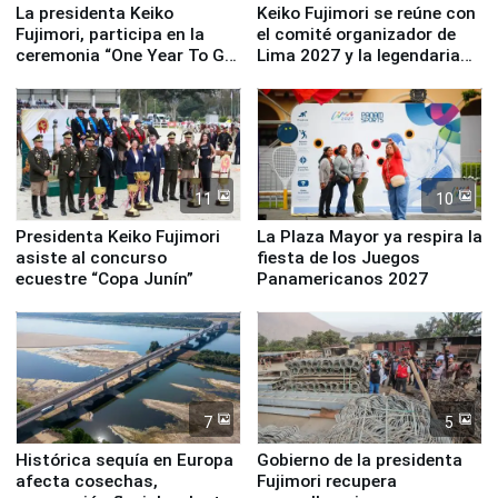
La presidenta Keiko
Keiko Fujimori se reúne con
Fujimori, participa en la
el comité organizador de
ceremonia “One Year To Go
Lima 2027 y la legendaria
de Lima 2027”
Simone Biles
11
10
Presidenta Keiko Fujimori
La Plaza Mayor ya respira la
asiste al concurso
fiesta de los Juegos
ecuestre “Copa Junín”
Panamericanos 2027
7
5
Histórica sequía en Europa
Gobierno de la presidenta
afecta cosechas,
Fujimori recupera