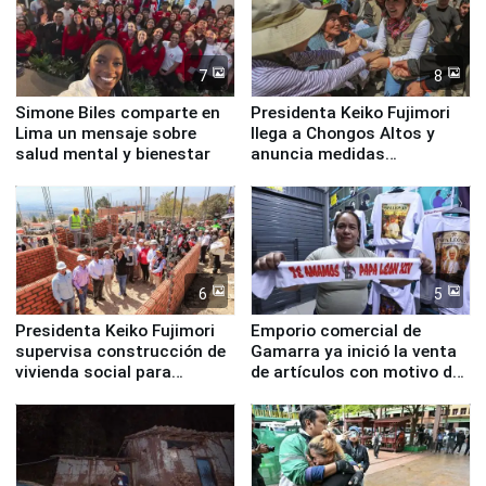
7
8
Simone Biles comparte en
Presidenta Keiko Fujimori
Lima un mensaje sobre
llega a Chongos Altos y
salud mental y bienestar
anuncia medidas
inmediatas en vivienda,
educación, salud y empleo
6
5
Presidenta Keiko Fujimori
Emporio comercial de
supervisa construcción de
Gamarra ya inició la venta
vivienda social para
de artículos con motivo de
familias afectadas por
la visita del papa León XIV
sismo en Junín