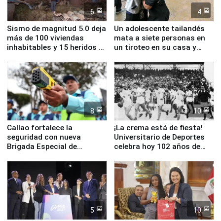
6
4
Sismo de magnitud 5.0 deja
Un adolescente tailandés
más de 100 viviendas
mata a siete personas en
inhabitables y 15 heridos en
un tiroteo en su casa y
Junín
escuela
8
10
Callao fortalece la
¡La crema está de fiesta!
seguridad con nueva
Universitario de Deportes
Brigada Especial de
celebra hoy 102 años de
Turismo y moderno
fundación
equipamiento para
Serenazgo
5
10