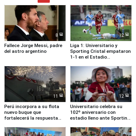
8
12
Fallece Jorge Messi, padre
Liga 1: Universitario y
del astro argentino
Sporting Cristal empataron
1-1 en el Estadio
Monumental
11
12
Perú incorpora a su flota
Universitario celebra su
nuevo buque que
102º aniversario con
fortalecerá la respuesta
estadio lleno ante Sporting
ante el fenómeno El Niño
Cristal