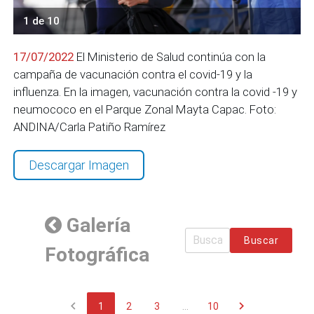
1 de 10
17/07/2022
El Ministerio de Salud continúa con la
campaña de vacunación contra el covid-19 y la
influenza. En la imagen, vacunación contra la covid -19 y
neumococo en el Parque Zonal Mayta Capac. Foto:
ANDINA/Carla Patiño Ramírez
Descargar Imagen
Galería
Buscar
Fotográfica
chevron_left
chevron_right
1
2
3
...
10