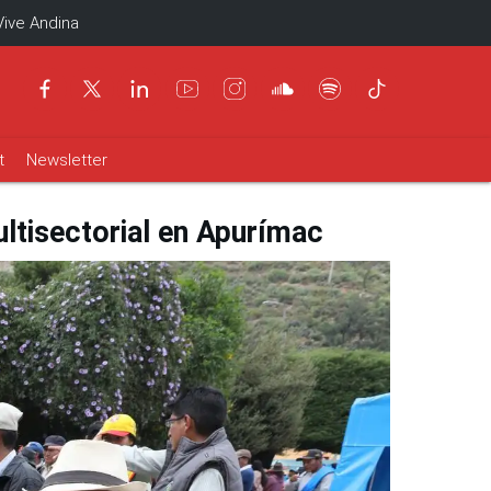
Vive Andina
t
Newsletter
ultisectorial en Apurímac