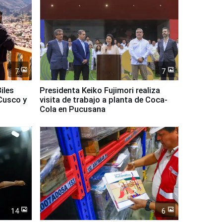
7
7
iles
Presidenta Keiko Fujimori realiza
Cusco y
visita de trabajo a planta de Coca-
Cola en Pucusana
14
6