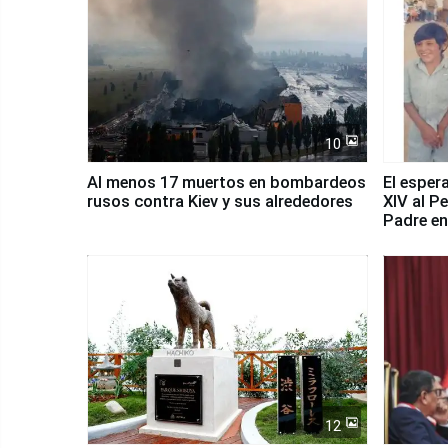
10
Al menos 17 muertos en bombardeos
El esper
rusos contra Kiev y sus alrededores
XIV al P
Padre en
país
12