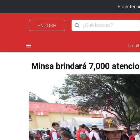
Bicentenar
ENGLISH
menu
Lo úl
Minsa brindará 7,000 atencio