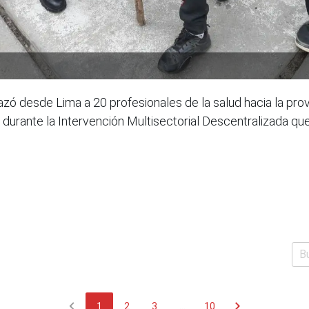
azó desde Lima a 20 profesionales de la salud hacia la pro
s durante la Intervención Multisectorial Descentralizada qu
chevron_left
chevron_right
1
2
3
...
10