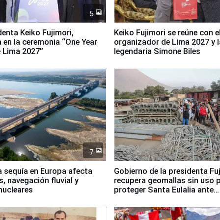
5
denta Keiko Fujimori,
Keiko Fujimori se reúne con e
a en la ceremonia “One Year
organizador de Lima 2027 y l
 Lima 2027”
legendaria Simone Biles
7
a sequía en Europa afecta
Gobierno de la presidenta Fu
, navegación fluvial y
recupera geomallas sin uso 
nucleares
proteger Santa Eulalia ante
Fenómeno El Niño