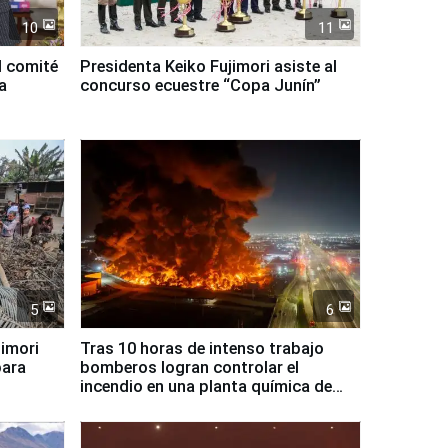
10
11
l comité
Presidenta Keiko Fujimori asiste al
a
concurso ecuestre “Copa Junín”
5
6
jimori
Tras 10 horas de intenso trabajo
para
bomberos logran controlar el
incendio en una planta química de
Santiago de Chile