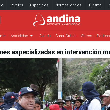
io
Perfiles
Especiales
Normas legales
Turismo
arrow_drop_down
timo
Actualidad
Galería
Canal Online
Videos
Podcas
nes especializadas en intervención m