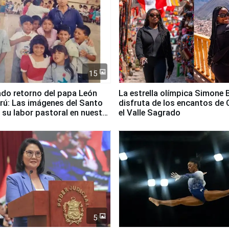
15
ado retorno del papa León
La estrella olímpica Simone B
erú: Las imágenes del Santo
disfruta de los encantos de 
 su labor pastoral en nuestro
el Valle Sagrado
5