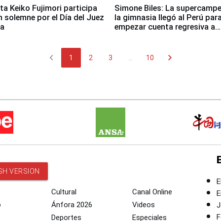
ta Keiko Fujimori participa
Simone Biles: La supercamp
n solemne por el Día del Juez
la gimnasia llegó al Perú par
za
empezar cuenta regresiva a
Panamericanos Lima 2027
chevron_left
chevron_right
1
2
3
...
10
SH VERSION
E
Cultural
Canal Online
E
o
Ánfora 2026
Videos
J
F
Deportes
Especiales