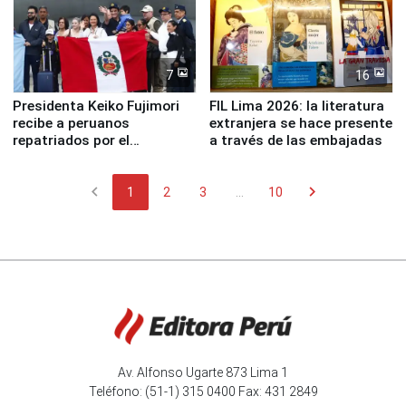
7
16
Presidenta Keiko Fujimori
FIL Lima 2026: la literatura
recibe a peruanos
extranjera se hace presente
repatriados por el
a través de las embajadas
terremoto en Venezuela
chevron_left
chevron_right
1
2
3
...
10
Av. Alfonso Ugarte 873 Lima 1
Teléfono: (51-1) 315 0400 Fax: 431 2849