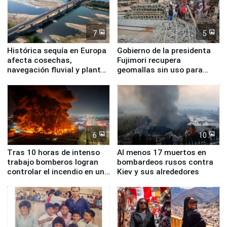
7
5
Histórica sequía en Europa
Gobierno de la presidenta
afecta cosechas,
Fujimori recupera
navegación fluvial y plantas
geomallas sin uso para
nucleares
proteger Santa Eulalia ante
Fenómeno El Niño
6
10
Tras 10 horas de intenso
Al menos 17 muertos en
trabajo bomberos logran
bombardeos rusos contra
controlar el incendio en una
Kiev y sus alrededores
planta química de Santiago
de Chile