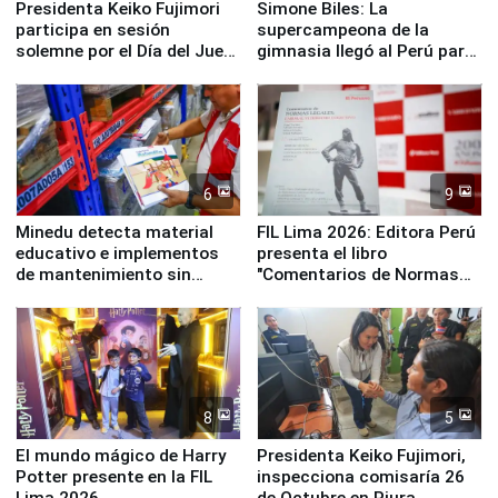
Presidenta Keiko Fujimori
Simone Biles: La
participa en sesión
supercampeona de la
solemne por el Día del Juez
gimnasia llegó al Perú para
y la Jueza
empezar cuenta regresiva a
Panamericanos Lima 2027
6
9
Minedu detecta material
FIL Lima 2026: Editora Perú
educativo e implementos
presenta el libro
de mantenimiento sin
"Comentarios de Normas
distribuir en almacenes de
Legales: Laboral Vl .
la UGEL 2
Derecho Colectivo"
8
5
El mundo mágico de Harry
Presidenta Keiko Fujimori,
Potter presente en la FIL
inspecciona comisaría 26
Lima 2026
de Octubre en Piura