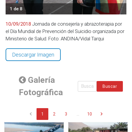
1 de 8
10/09/2018
Jornada de consejería y abrazoterapia por
el Día Mundial de Prevención del Suicidio organizada por
Ministerio de Salud. Foto: ANDINA/Vidal Tarqui
Descargar Imagen
Galería
Buscar
Fotográfica
chevron_left
chevron_right
1
2
3
...
10