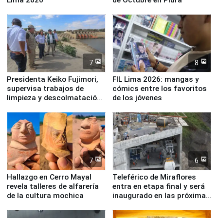
7
8
Presidenta Keiko Fujimori,
FIL Lima 2026: mangas y
supervisa trabajos de
cómics entre los favoritos
limpieza y descolmatación
de los jóvenes
en río Piura
7
6
Hallazgo en Cerro Mayal
Teleférico de Miraflores
revela talleres de alfarería
entra en etapa final y será
de la cultura mochica
inaugurado en las próximas
semanas