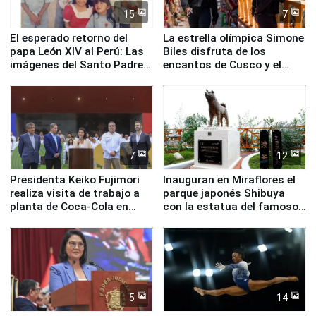
15
7
El esperado retorno del
La estrella olímpica Simone
papa León XIV al Perú: Las
Biles disfruta de los
imágenes del Santo Padre
encantos de Cusco y el
en su labor pastoral en
Valle Sagrado
nuestro país
7
12
Presidenta Keiko Fujimori
Inauguran en Miraflores el
realiza visita de trabajo a
parque japonés Shibuya
planta de Coca-Cola en
con la estatua del famoso
Pucusana
perro Hachiko
5
14