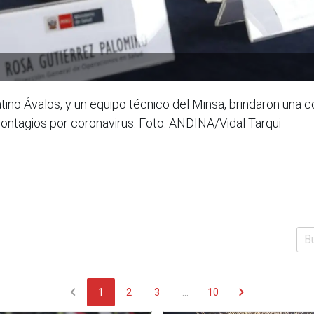
atino Ávalos, y un equipo técnico del Minsa, brindaron una
ontagios por coronavirus. Foto: ANDINA/Vidal Tarqui
chevron_left
chevron_right
1
2
3
...
10