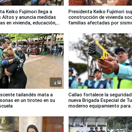
8
ta Keiko Fujimori llega a
Presidenta Keiko Fujimori su
 Altos y anuncia medidas
construcción de vivienda soc
as en vivienda, educación,
familias afectadas por sism
empleo
Junín
4
scente tailandés mata a
Callao fortalece la segurida
rsonas en un tiroteo en su
nueva Brigada Especial de T
scuela
moderno equipamiento para
Serenazgo