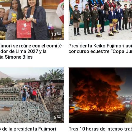
10
jimori se reúne con el comité
Presidenta Keiko Fujimori asi
dor de Lima 2027 y la
concurso ecuestre “Copa Ju
ia Simone Biles
5
 de la presidenta Fujimori
Tras 10 horas de intenso tra