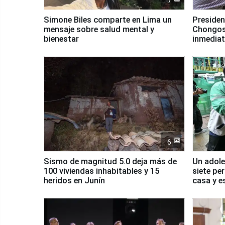
7
Simone Biles comparte en Lima un
Presiden
mensaje sobre salud mental y
Chongos
bienestar
inmediat
salud y 
6
Sismo de magnitud 5.0 deja más de
Un adole
100 viviendas inhabitables y 15
siete pe
heridos en Junín
casa y e