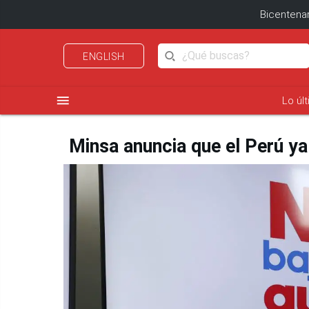
Bicentenar
ENGLISH
menu
Lo úl
Minsa anuncia que el Perú ya 