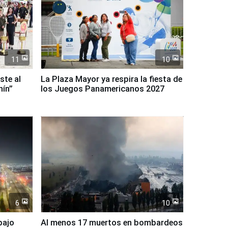
11
10
ste al
La Plaza Mayor ya respira la fiesta de
nín”
los Juegos Panamericanos 2027
6
10
bajo
Al menos 17 muertos en bombardeos