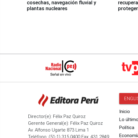
cosechas, navegación fluvial y
recupera
plantas nucleares
proteger
Fenómen
ENGLI
Inicio
Director(e): Félix Paz Quiroz
Lo últim
Gerente General(e): Félix Paz Quiroz
Política
Av. Alfonso Ugarte 873 Lima 1
Economí
Teléfono: (51-1) 315 0400 Fax: 431 2849