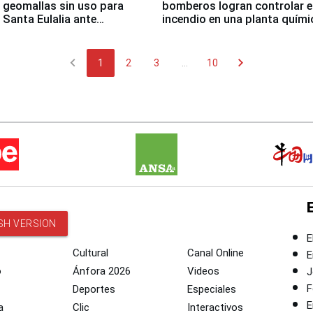
 geomallas sin uso para
bomberos logran controlar e
 Santa Eulalia ante
incendio en una planta quími
o El Niño
Santiago de Chile
chevron_left
chevron_right
1
2
3
...
10
SH VERSION
E
Cultural
Canal Online
E
o
Ánfora 2026
Videos
J
F
Deportes
Especiales
E
a
Clic
Interactivos