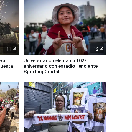
11
12
evo
Universitario celebra su 102º
puesta
aniversario con estadio lleno ante
Sporting Cristal