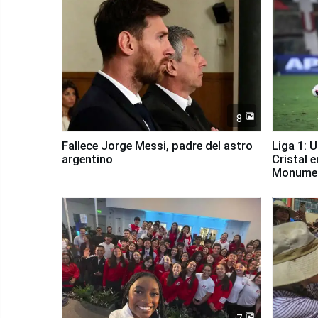
8
Fallece Jorge Messi, padre del astro
Liga 1: 
argentino
Cristal 
Monume