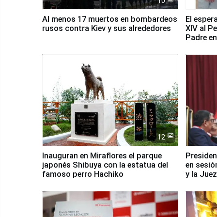
10
Al menos 17 muertos en bombardeos
El esper
rusos contra Kiev y sus alrededores
XIV al P
Padre en
país
12
Inauguran en Miraflores el parque
Presiden
japonés Shibuya con la estatua del
en sesió
famoso perro Hachiko
y la Jue