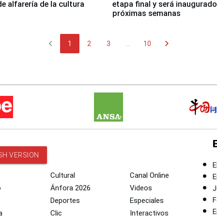
de alfarería de la cultura
etapa final y será inaugurado
próximas semanas
chevron_left
chevron_right
1
2
3
...
10
SH VERSION
E
Cultural
Canal Online
E
o
Ánfora 2026
Videos
J
F
Deportes
Especiales
E
a
Clic
Interactivos