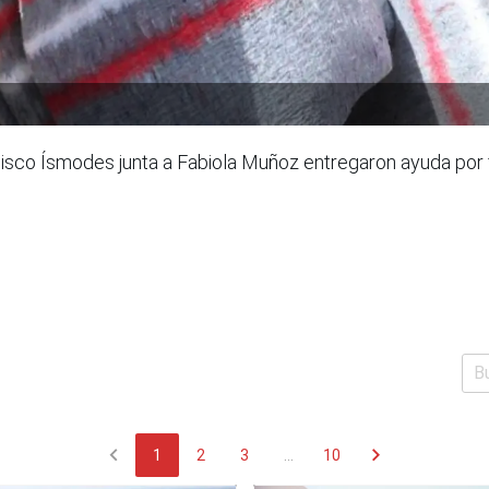
isco Ísmodes junta a Fabiola Muñoz entregaron ayuda por fr
chevron_left
chevron_right
1
2
3
...
10