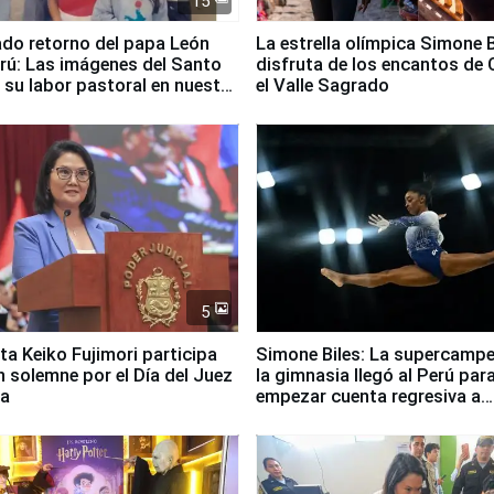
15
ado retorno del papa León
La estrella olímpica Simone B
erú: Las imágenes del Santo
disfruta de los encantos de 
 su labor pastoral en nuestro
el Valle Sagrado
5
ta Keiko Fujimori participa
Simone Biles: La supercamp
n solemne por el Día del Juez
la gimnasia llegó al Perú par
za
empezar cuenta regresiva a
Panamericanos Lima 2027