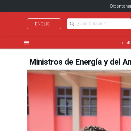
Bicentenar
ENGLISH
menu
Lo úl
Ministros de Energía y del A