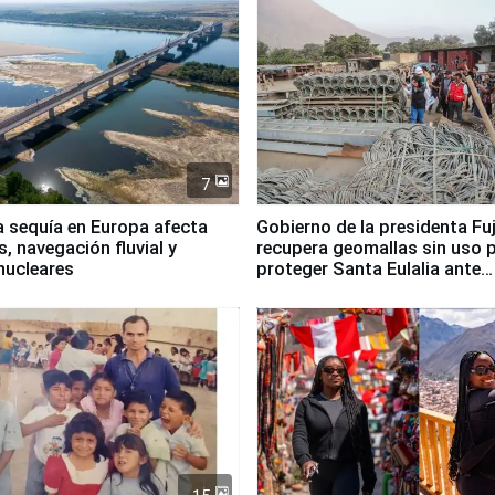
7
a sequía en Europa afecta
Gobierno de la presidenta Fu
, navegación fluvial y
recupera geomallas sin uso 
nucleares
proteger Santa Eulalia ante
Fenómeno El Niño