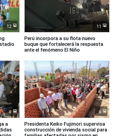
12
11
ing
Perú incorpora a su flota nuevo
Estadio
buque que fortalecerá la respuesta
ante el fenómeno El Niño
8
6
ga a
Presidenta Keiko Fujimori supervisa
didas
construcción de vivienda social para
ación,
familias afectadas por sismo en