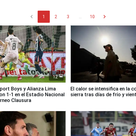
chevron_left
chevron_right
1
2
3
...
10
12
Sport Boys y Alianza Lima
El calor se intensifica en la c
n 1-1 en el Estadio Nacional
sierra tras días de frío y vien
orneo Clausura