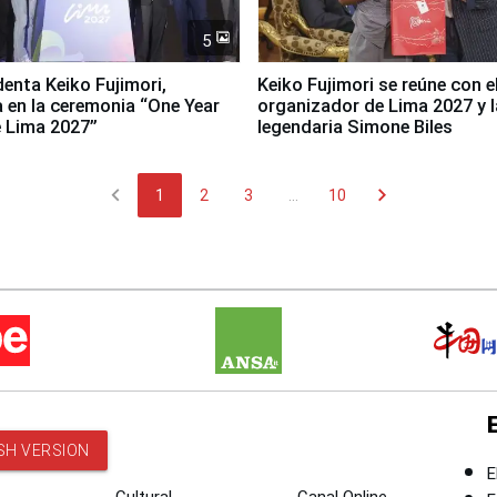
5
denta Keiko Fujimori,
Keiko Fujimori se reúne con e
a en la ceremonia “One Year
organizador de Lima 2027 y l
 Lima 2027”
legendaria Simone Biles
chevron_left
chevron_right
1
2
3
...
10
SH VERSION
E