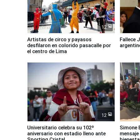
12
Artistas de circo y payasos
Fallece 
desfilaron en colorido pasacalle por
argentin
el centro de Lima
12
Universitario celebra su 102º
Simone B
aniversario con estadio lleno ante
mensaje 
Sporting Cristal
bienesta