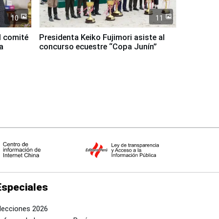
10
11
l comité
Presidenta Keiko Fujimori asiste al
a
concurso ecuestre “Copa Junín”
Especiales
lecciones 2026