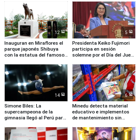
12
5
Inauguran en Miraflores el
Presidenta Keiko Fujimori
parque japonés Shibuya
participa en sesión
con la estatua del famoso
solemne por el Día del Juez
perro Hachiko
y la Jueza
14
6
Simone Biles: La
Minedu detecta material
supercampeona de la
educativo e implementos
gimnasia llegó al Perú para
de mantenimiento sin
empezar cuenta regresiva a
distribuir en almacenes de
Panamericanos Lima 2027
la UGEL 2