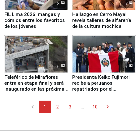
8
7
FIL Lima 2026: mangas y
Hallazgo en Cerro Mayal
cómics entre los favoritos
revela talleres de alfarería
de los jóvenes
de la cultura mochica
6
7
Teleférico de Miraflores
Presidenta Keiko Fujimori
entra en etapa final y será
recibe a peruanos
inaugurado en las próximas
repatriados por el
semanas
terremoto en Venezuela
chevron_left
chevron_right
1
2
3
...
10