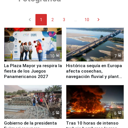
chevron_left
chevron_right
1
2
3
...
10
10
7
La Plaza Mayor ya respira la
Histórica sequía en Europa
fiesta de los Juegos
afecta cosechas,
Panamericanos 2027
navegación fluvial y plantas
nucleares
5
6
Gobierno de la presidenta
Tras 10 horas de intenso