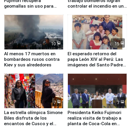
Fujimori recupera
trabajo bomberos logran
geomallas sin uso para
controlar el incendio en una
proteger Santa Eulalia ante
planta química de Santiago
Fenómeno El Niño
de Chile
10
15
Al menos 17 muertos en
El esperado retorno del
bombardeos rusos contra
papa León XIV al Perú: Las
Kiev y sus alrededores
imágenes del Santo Padre
en su labor pastoral en
nuestro país
7
7
La estrella olímpica Simone
Presidenta Keiko Fujimori
Biles disfruta de los
realiza visita de trabajo a
encantos de Cusco y el
planta de Coca-Cola en
Valle Sagrado
Pucusana