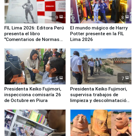
9
8
FIL Lima 2026: Editora Perú
El mundo mágico de Harry
presenta el libro
Potter presente en la FIL
"Comentarios de Normas
Lima 2026
Legales: Laboral Vl .
Derecho Colectivo"
5
7
Presidenta Keiko Fujimori,
Presidenta Keiko Fujimori,
inspecciona comisaría 26
supervisa trabajos de
de Octubre en Piura
limpieza y descolmatación
en río Piura