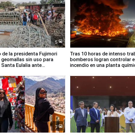
5
 de la presidenta Fujimori
Tras 10 horas de intenso tra
 geomallas sin uso para
bomberos logran controlar e
 Santa Eulalia ante
incendio en una planta quími
o El Niño
Santiago de Chile
7