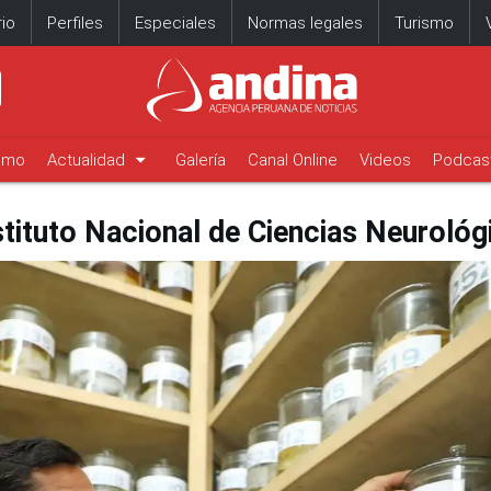
io
Perfiles
Especiales
Normas legales
Turismo
arrow_drop_down
timo
Actualidad
Galería
Canal Online
Videos
Podcas
nstituto Nacional de Ciencias Neurológ