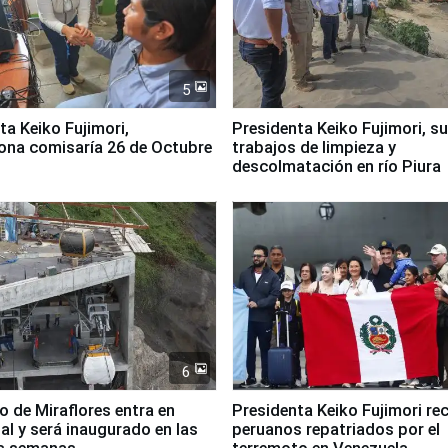
5
jimori,
Presidenta Keiko Fujimori, s
ona comisaría 26 de Octubre
trabajos de limpieza y
descolmatación en río Piura
6
co de Miraflores entra en
Presidenta Keiko Fujimori rec
nal y será inaugurado en las
peruanos repatriados por el