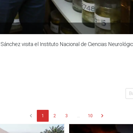
Sánchez visita el Instituto Nacional de Ciencias Neurológic
chevron_left
chevron_right
1
2
3
...
10