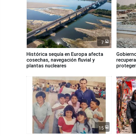
7
Histórica sequía en Europa afecta
Gobierno
cosechas, navegación fluvial y
recupera
plantas nucleares
proteger
Fenómen
15