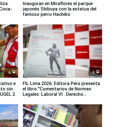
liza
Inauguran en Miraflores el parque
 Coca-
japonés Shibuya con la estatua del
famoso perro Hachiko
6
9
cativo e
FIL Lima 2026: Editora Perú presenta
to sin
el libro "Comentarios de Normas
a UGEL 2
Legales: Laboral Vl . Derecho
Colectivo"