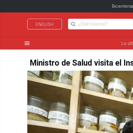
Bicentenar
ENGLISH
menu
Lo úl
Ministro de Salud visita el I