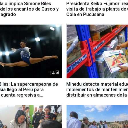
lla olímpica Simone Biles
Presidenta Keiko Fujimori rea
 de los encantos de Cusco y
visita de trabajo a planta de
 Sagrado
Cola en Pucusana
14
iles: La supercampeona de
Minedu detecta material edu
sia llegó al Perú para
implementos de mantenimien
cuenta regresiva a
distribuir en almacenes de l
icanos Lima 2027