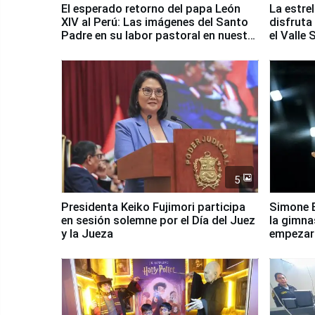
El esperado retorno del papa León
La estre
XIV al Perú: Las imágenes del Santo
disfruta
Padre en su labor pastoral en nuestro
el Valle
país
5
Presidenta Keiko Fujimori participa
Simone B
en sesión solemne por el Día del Juez
la gimna
y la Jueza
empezar 
Panamer