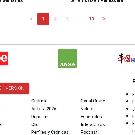
s semanas
terremoto en Venezuela
chevron_left
chevron_right
1
2
3
...
10
SH VERSION
E
Cultural
Canal Online
E
o
Ánfora 2026
Videos
J
F
Deportes
Especiales
E
a
Clic
Interactivos
m
Perfiles y Crónicas
Podcast