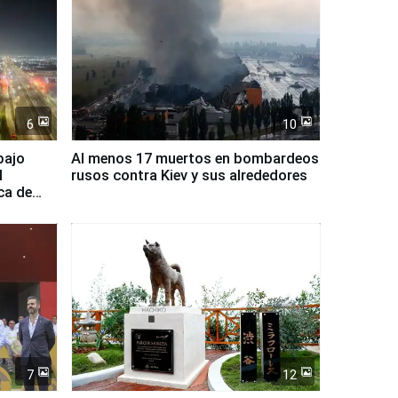
6
10
bajo
Al menos 17 muertos en bombardeos
l
rusos contra Kiev y sus alrededores
ca de
7
12