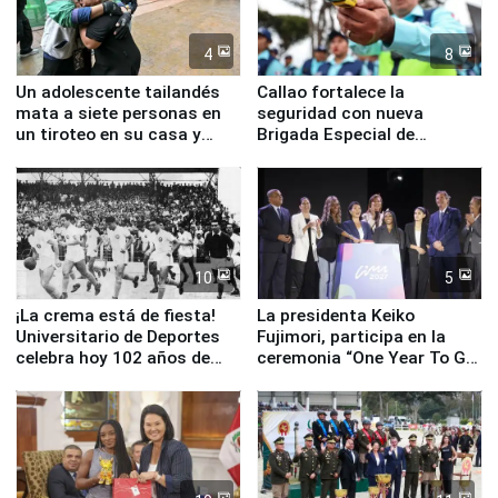
4
8
Un adolescente tailandés
Callao fortalece la
mata a siete personas en
seguridad con nueva
un tiroteo en su casa y
Brigada Especial de
escuela
Turismo y moderno
equipamiento para
Serenazgo
10
5
¡La crema está de fiesta!
La presidenta Keiko
Universitario de Deportes
Fujimori, participa en la
celebra hoy 102 años de
ceremonia “One Year To Go
fundación
de Lima 2027”