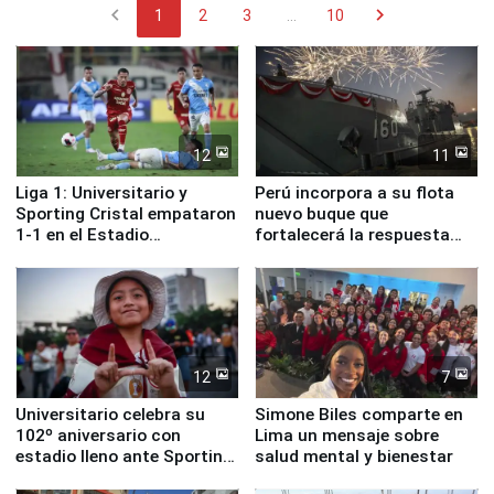
chevron_left
chevron_right
1
2
3
...
10
12
11
Liga 1: Universitario y
Perú incorpora a su flota
Sporting Cristal empataron
nuevo buque que
1-1 en el Estadio
fortalecerá la respuesta
Monumental
ante el fenómeno El Niño
12
7
Universitario celebra su
Simone Biles comparte en
102º aniversario con
Lima un mensaje sobre
estadio lleno ante Sporting
salud mental y bienestar
Cristal