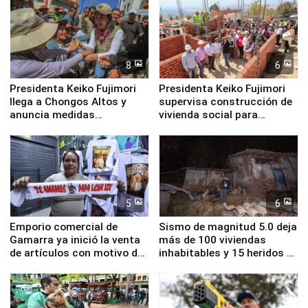
8
6
Presidenta Keiko Fujimori
Presidenta Keiko Fujimori
llega a Chongos Altos y
supervisa construcción de
anuncia medidas
vivienda social para
inmediatas en vivienda,
familias afectadas por
educación, salud y empleo
sismo en Junín
5
6
Emporio comercial de
Sismo de magnitud 5.0 deja
Gamarra ya inició la venta
más de 100 viviendas
de artículos con motivo de
inhabitables y 15 heridos en
la visita del papa León XIV
Junín