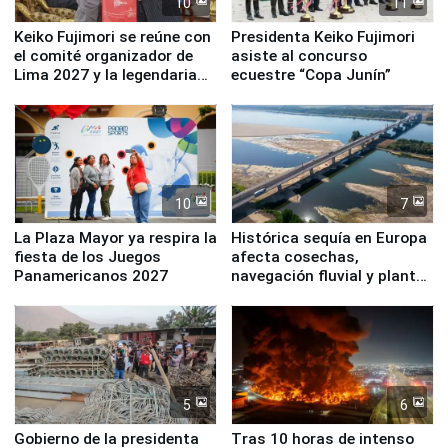
10
11
Keiko Fujimori se reúne con
Presidenta Keiko Fujimori
el comité organizador de
asiste al concurso
Lima 2027 y la legendaria
ecuestre “Copa Junín”
Simone Biles
10
7
La Plaza Mayor ya respira la
Histórica sequía en Europa
fiesta de los Juegos
afecta cosechas,
Panamericanos 2027
navegación fluvial y plantas
nucleares
5
6
Gobierno de la presidenta
Tras 10 horas de intenso