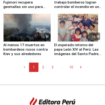
Fujimori recupera
trabajo bomberos logran
geomallas sin uso para
controlar el incendio en una
proteger Santa Eulalia ante
planta química de Santiago
Fenómeno El Niño
de Chile
10
15
Al menos 17 muertos en
El esperado retorno del
bombardeos rusos contra
papa León XIV al Perú: Las
Kiev y sus alrededores
imágenes del Santo Padre
en su labor pastoral en
nuestro país
chevron_left
chevron_right
1
2
3
...
10