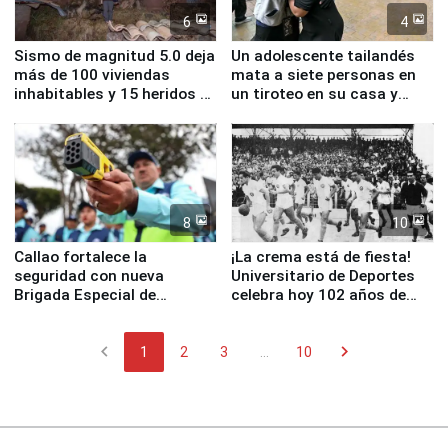
6
4
Sismo de magnitud 5.0 deja
Un adolescente tailandés
más de 100 viviendas
mata a siete personas en
inhabitables y 15 heridos en
un tiroteo en su casa y
Junín
escuela
8
10
Callao fortalece la
¡La crema está de fiesta!
seguridad con nueva
Universitario de Deportes
Brigada Especial de
celebra hoy 102 años de
Turismo y moderno
fundación
equipamiento para
chevron_left
chevron_right
Serenazgo
1
2
3
...
10