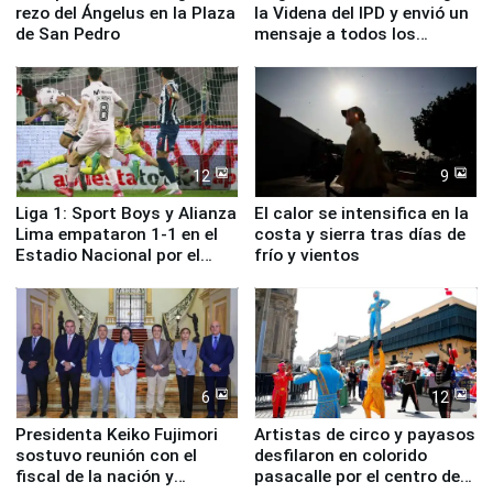
rezo del Ángelus en la Plaza
la Videna del IPD y envió un
de San Pedro
mensaje a todos los
deportistas del Perú
12
9
Liga 1: Sport Boys y Alianza
El calor se intensifica en la
Lima empataron 1-1 en el
costa y sierra tras días de
Estadio Nacional por el
frío y vientos
Torneo Clausura
6
12
Presidenta Keiko Fujimori
Artistas de circo y payasos
sostuvo reunión con el
desfilaron en colorido
fiscal de la nación y
pasacalle por el centro de