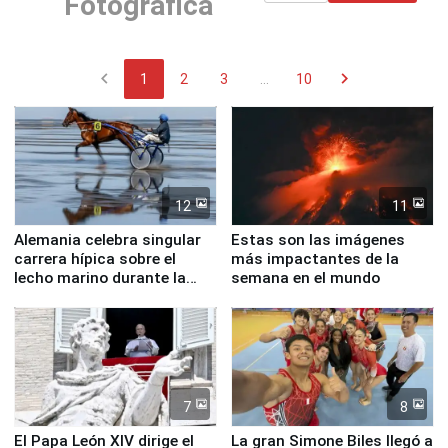
Fotográfica
chevron_left
chevron_right
1
2
3
...
10
12
11
Alemania celebra singular
Estas son las imágenes
carrera hípica sobre el
más impactantes de la
lecho marino durante la
semana en el mundo
marea baja
7
8
El Papa León XIV dirige el
La gran Simone Biles llegó a