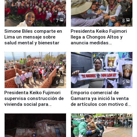
7
8
Simone Biles comparte en
Presidenta Keiko Fujimori
Lima un mensaje sobre
llega a Chongos Altos y
salud mental y bienestar
anuncia medidas
inmediatas en vivienda,
educación, salud y empleo
6
5
Presidenta Keiko Fujimori
Emporio comercial de
supervisa construcción de
Gamarra ya inició la venta
vivienda social para
de artículos con motivo de
familias afectadas por
la visita del papa León XIV
sismo en Junín