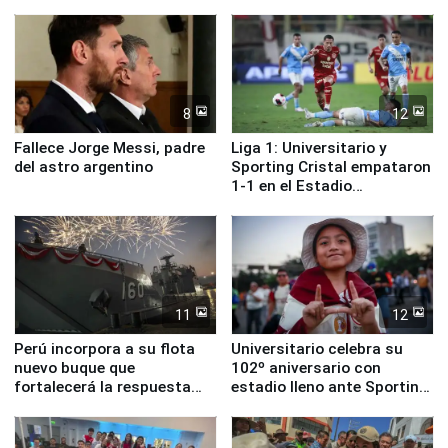
ministros de Estado
Lima
8
12
Fallece Jorge Messi, padre
Liga 1: Universitario y
del astro argentino
Sporting Cristal empataron
1-1 en el Estadio
Monumental
11
12
Perú incorpora a su flota
Universitario celebra su
nuevo buque que
102º aniversario con
fortalecerá la respuesta
estadio lleno ante Sporting
ante el fenómeno El Niño
Cristal