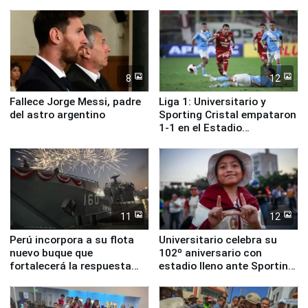
ministros de Estado
Lima
8
12
Fallece Jorge Messi, padre
Liga 1: Universitario y
del astro argentino
Sporting Cristal empataron
1-1 en el Estadio
Monumental
11
12
Perú incorpora a su flota
Universitario celebra su
nuevo buque que
102º aniversario con
fortalecerá la respuesta
estadio lleno ante Sporting
ante el fenómeno El Niño
Cristal