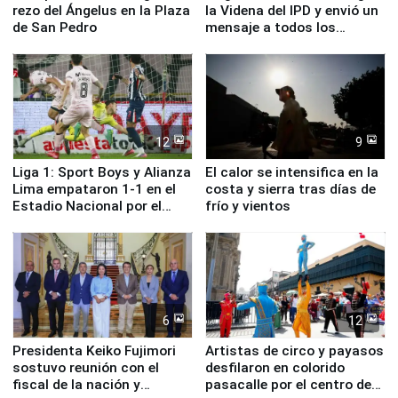
rezo del Ángelus en la Plaza
la Videna del IPD y envió un
de San Pedro
mensaje a todos los
deportistas del Perú
12
9
Liga 1: Sport Boys y Alianza
El calor se intensifica en la
Lima empataron 1-1 en el
costa y sierra tras días de
Estadio Nacional por el
frío y vientos
Torneo Clausura
6
12
Presidenta Keiko Fujimori
Artistas de circo y payasos
sostuvo reunión con el
desfilaron en colorido
fiscal de la nación y
pasacalle por el centro de