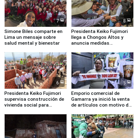
7
8
Simone Biles comparte en
Presidenta Keiko Fujimori
Lima un mensaje sobre
llega a Chongos Altos y
salud mental y bienestar
anuncia medidas
inmediatas en vivienda,
educación, salud y empleo
6
5
Presidenta Keiko Fujimori
Emporio comercial de
supervisa construcción de
Gamarra ya inició la venta
vivienda social para
de artículos con motivo de
familias afectadas por
la visita del papa León XIV
sismo en Junín