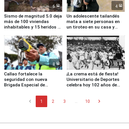
6
4
Sismo de magnitud 5.0 deja
Un adolescente tailandés
más de 100 viviendas
mata a siete personas en
inhabitables y 15 heridos en
un tiroteo en su casa y
Junín
escuela
8
10
Callao fortalece la
¡La crema está de fiesta!
seguridad con nueva
Universitario de Deportes
Brigada Especial de
celebra hoy 102 años de
Turismo y moderno
fundación
equipamiento para
chevron_left
chevron_right
Serenazgo
1
2
3
...
10