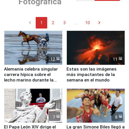
Fotográfica
chevron_left
chevron_right
1
2
3
...
10
12
11
Alemania celebra singular
Estas son las imágenes
carrera hípica sobre el
más impactantes de la
lecho marino durante la
semana en el mundo
marea baja
7
8
El Papa León XIV dirige el
La gran Simone Biles llegó a