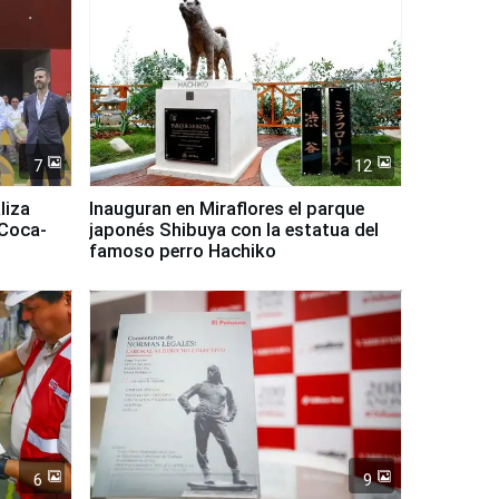
7
12
liza
Inauguran en Miraflores el parque
 Coca-
japonés Shibuya con la estatua del
famoso perro Hachiko
6
9