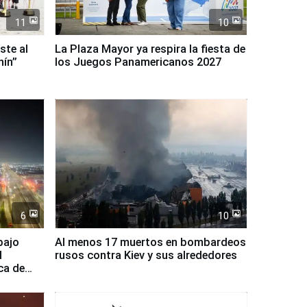
11
10
ste al
La Plaza Mayor ya respira la fiesta de
nín”
los Juegos Panamericanos 2027
6
10
bajo
Al menos 17 muertos en bombardeos
l
rusos contra Kiev y sus alrededores
ca de