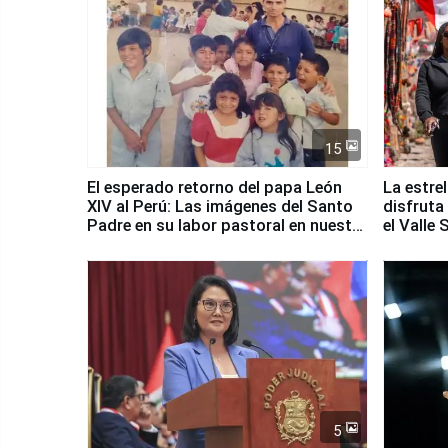
15
El esperado retorno del papa León
La estre
XIV al Perú: Las imágenes del Santo
disfruta
Padre en su labor pastoral en nuestro
el Valle
país
5