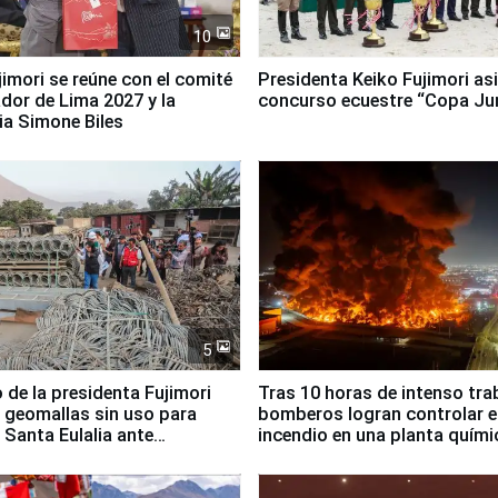
10
jimori se reúne con el comité
Presidenta Keiko Fujimori asi
dor de Lima 2027 y la
concurso ecuestre “Copa Ju
ia Simone Biles
5
 de la presidenta Fujimori
Tras 10 horas de intenso tra
 geomallas sin uso para
bomberos logran controlar e
 Santa Eulalia ante
incendio en una planta quími
o El Niño
Santiago de Chile