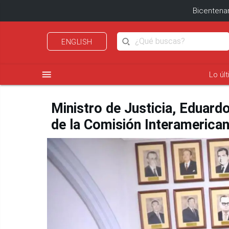
Bicentenar
ENGLISH
menu
Lo úl
Ministro de Justicia, Eduard
de la Comisión Interameric