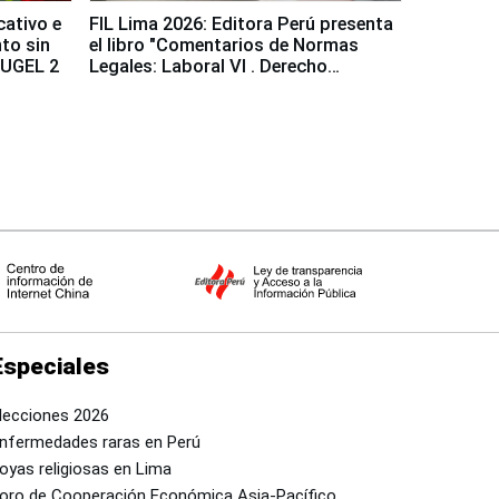
cativo e
FIL Lima 2026: Editora Perú presenta
to sin
el libro "Comentarios de Normas
a UGEL 2
Legales: Laboral Vl . Derecho
Colectivo"
Especiales
lecciones 2026
nfermedades raras en Perú
oyas religiosas en Lima
oro de Cooperación Económica Asia-Pacífico