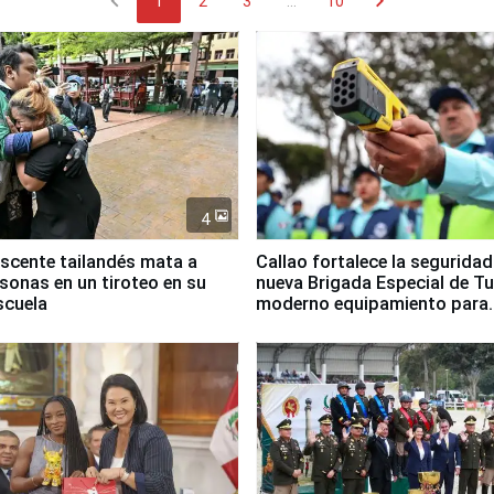
chevron_left
chevron_right
1
2
3
...
10
4
scente tailandés mata a
Callao fortalece la segurida
rsonas en un tiroteo en su
nueva Brigada Especial de T
scuela
moderno equipamiento para
Serenazgo