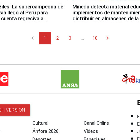
iles: La supercampeona de
Minedu detecta material edu
sia llegó al Perú para
implementos de mantenimien
cuenta regresiva a
distribuir en almacenes de l
icanos Lima 2027
chevron_left
chevron_right
1
2
3
...
10
SH VERSION
E
Cultural
Canal Online
E
o
Ánfora 2026
Videos
J
F
Deportes
Especiales