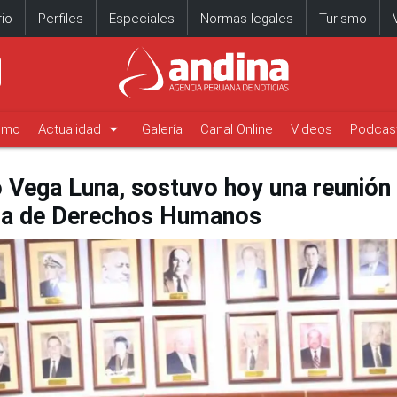
io
Perfiles
Especiales
Normas legales
Turismo
arrow_drop_down
timo
Actualidad
Galería
Canal Online
Videos
Podcas
o Vega Luna, sostuvo hoy una reunión 
ana de Derechos Humanos