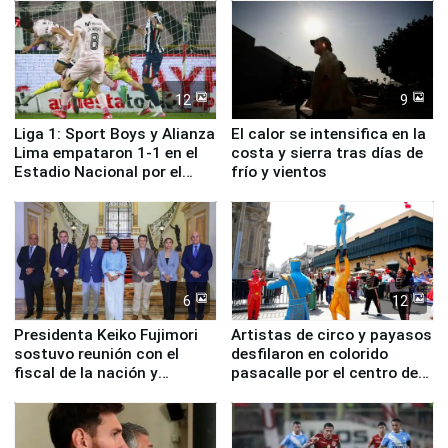
12
9
Liga 1: Sport Boys y Alianza
El calor se intensifica en la
Lima empataron 1-1 en el
costa y sierra tras días de
Estadio Nacional por el
frío y vientos
Torneo Clausura
6
12
Presidenta Keiko Fujimori
Artistas de circo y payasos
sostuvo reunión con el
desfilaron en colorido
fiscal de la nación y
pasacalle por el centro de
ministros de Estado
Lima