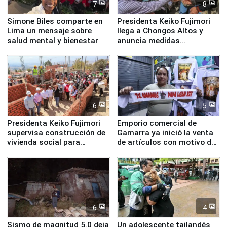
7
8
Simone Biles comparte en
Presidenta Keiko Fujimori
Lima un mensaje sobre
llega a Chongos Altos y
salud mental y bienestar
anuncia medidas
inmediatas en vivienda,
educación, salud y empleo
6
5
Presidenta Keiko Fujimori
Emporio comercial de
supervisa construcción de
Gamarra ya inició la venta
vivienda social para
de artículos con motivo de
familias afectadas por
la visita del papa León XIV
sismo en Junín
6
4
Sismo de magnitud 5.0 deja
Un adolescente tailandés