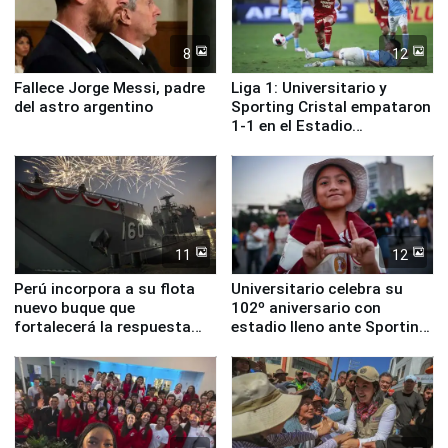
8
12
Fallece Jorge Messi, padre
Liga 1: Universitario y
del astro argentino
Sporting Cristal empataron
1-1 en el Estadio
Monumental
11
12
Perú incorpora a su flota
Universitario celebra su
nuevo buque que
102º aniversario con
fortalecerá la respuesta
estadio lleno ante Sporting
ante el fenómeno El Niño
Cristal