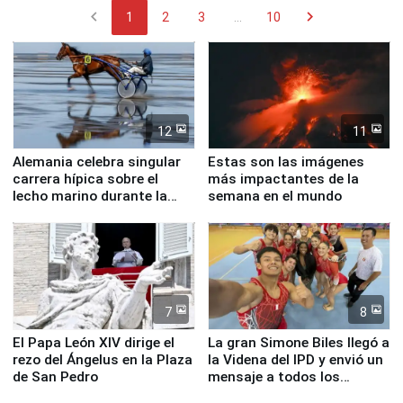
chevron_left
chevron_right
1
2
3
...
10
12
11
Alemania celebra singular
Estas son las imágenes
carrera hípica sobre el
más impactantes de la
lecho marino durante la
semana en el mundo
marea baja
7
8
El Papa León XIV dirige el
La gran Simone Biles llegó a
rezo del Ángelus en la Plaza
la Videna del IPD y envió un
de San Pedro
mensaje a todos los
deportistas del Perú