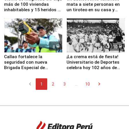
más de 100 viviendas
mata a siete personas en
inhabitables y 15 heridos en
un tiroteo en su casa y
Junín
escuela
8
10
Callao fortalece la
¡La crema está de fiesta!
seguridad con nueva
Universitario de Deportes
Brigada Especial de
celebra hoy 102 años de
Turismo y moderno
fundación
equipamiento para
chevron_left
chevron_right
Serenazgo
1
2
3
...
10