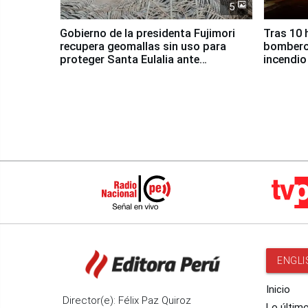
5
Gobierno de la presidenta Fujimori
Tras 10 
recupera geomallas sin uso para
bomberos
proteger Santa Eulalia ante
incendio
Fenómeno El Niño
Santiago
ENGLI
Inicio
Director(e): Félix Paz Quiroz
Lo últim