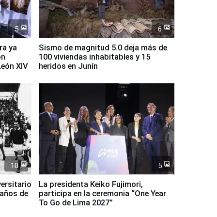
5
6
ra ya
Sismo de magnitud 5.0 deja más de
on
100 viviendas inhabitables y 15
León XIV
heridos en Junín
10
5
ersitario
La presidenta Keiko Fujimori,
 años de
participa en la ceremonia “One Year
To Go de Lima 2027”