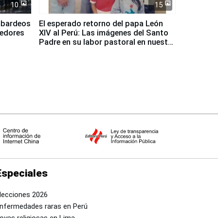
10
15
mbardeos
El esperado retorno del papa León
dedores
XIV al Perú: Las imágenes del Santo
Padre en su labor pastoral en nuestro
país
Especiales
lecciones 2026
nfermedades raras en Perú
oyas religiosas en Lima