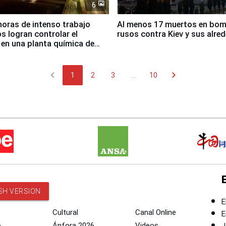
6
horas de intenso trabajo
Al menos 17 muertos en bo
 logran controlar el
rusos contra Kiev y sus alre
 en una planta química de
 de Chile
chevron_left
chevron_right
1
2
3
...
10
SH VERSION
E
Cultural
Canal Online
E
o
Ánfora 2026
Videos
J