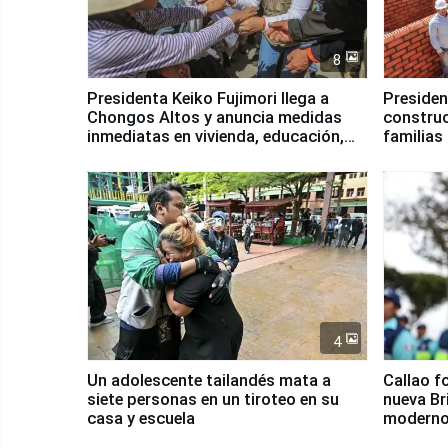
8
Presidenta Keiko Fujimori llega a
Presiden
Chongos Altos y anuncia medidas
construc
inmediatas en vivienda, educación,
familias
salud y empleo
Junín
4
Un adolescente tailandés mata a
Callao f
siete personas en un tiroteo en su
nueva Br
casa y escuela
moderno
Serenaz