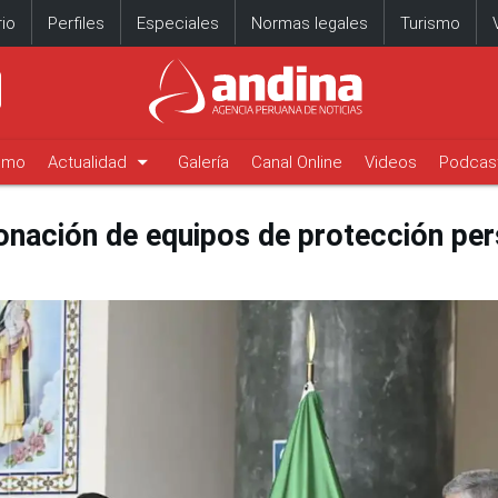
io
Perfiles
Especiales
Normas legales
Turismo
arrow_drop_down
timo
Actualidad
Galería
Canal Online
Videos
Podcas
 donación de equipos de protección per