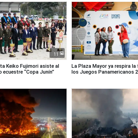
11
ta Keiko Fujimori asiste al
La Plaza Mayor ya respira la 
 ecuestre “Copa Junín”
los Juegos Panamericanos 