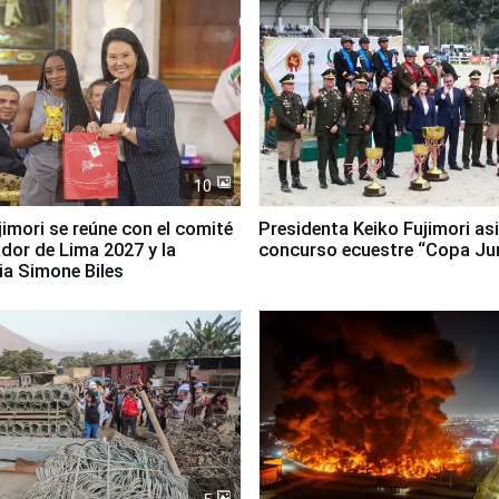
10
jimori se reúne con el comité
Presidenta Keiko Fujimori asi
dor de Lima 2027 y la
concurso ecuestre “Copa Ju
ia Simone Biles