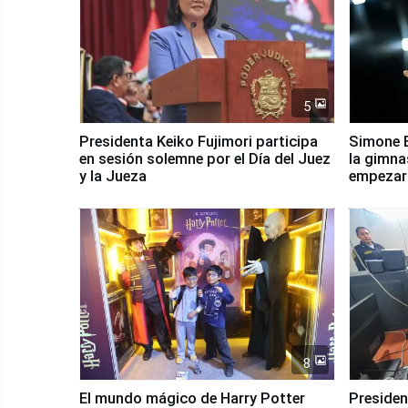
5
Presidenta Keiko Fujimori participa
Simone B
en sesión solemne por el Día del Juez
la gimna
y la Jueza
empezar 
Panamer
8
El mundo mágico de Harry Potter
Presidenta Keiko Fu