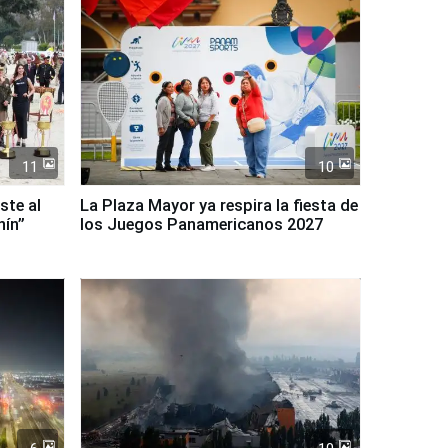
11
10
ste al
La Plaza Mayor ya respira la fiesta de
nín”
los Juegos Panamericanos 2027