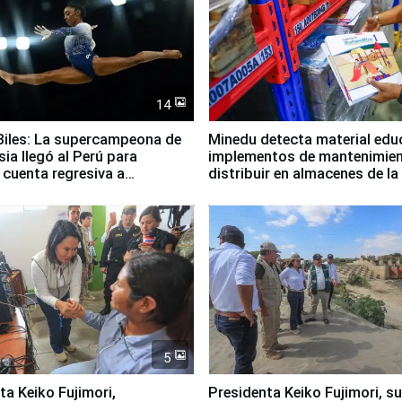
14
iles: La supercampeona de
Minedu detecta material edu
sia llegó al Perú para
implementos de mantenimien
cuenta regresiva a
distribuir en almacenes de l
icanos Lima 2027
5
jimori,
Presidenta Keiko Fujimori, s