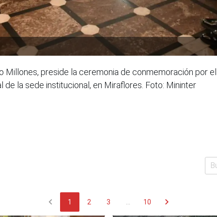
co Millones, preside la ceremonia de conmemoración por el 
l de la sede institucional, en Miraflores. Foto: Mininter
chevron_left
chevron_right
1
2
3
...
10