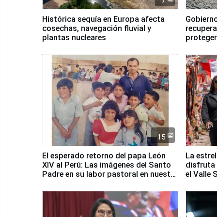
7
Histórica sequía en Europa afecta
Gobierno
cosechas, navegación fluvial y
recupera
plantas nucleares
proteger
Fenómen
15
El esperado retorno del papa León
La estre
XIV al Perú: Las imágenes del Santo
disfruta
Padre en su labor pastoral en nuestro
el Valle
país