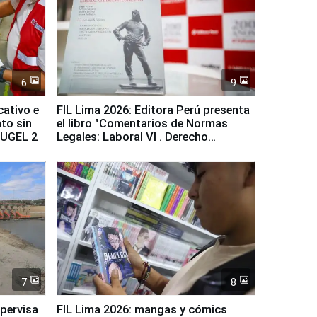
6
9
cativo e
FIL Lima 2026: Editora Perú presenta
to sin
el libro "Comentarios de Normas
a UGEL 2
Legales: Laboral Vl . Derecho
Colectivo"
7
8
upervisa
FIL Lima 2026: mangas y cómics