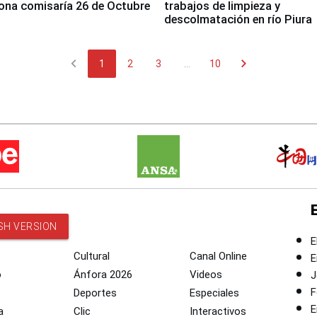
ona comisaría 26 de Octubre
trabajos de limpieza y
descolmatación en río Piura
chevron_left
chevron_right
1
2
3
...
10
SH VERSION
E
Cultural
Canal Online
E
o
Ánfora 2026
Videos
J
F
Deportes
Especiales
E
a
Clic
Interactivos