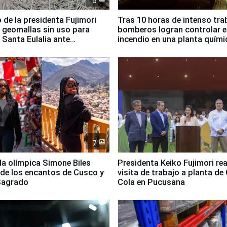
5
 de la presidenta Fujimori
Tras 10 horas de intenso tra
 geomallas sin uso para
bomberos logran controlar e
 Santa Eulalia ante
incendio en una planta quími
o El Niño
Santiago de Chile
7
lla olímpica Simone Biles
Presidenta Keiko Fujimori rea
 de los encantos de Cusco y
visita de trabajo a planta de
 Sagrado
Cola en Pucusana