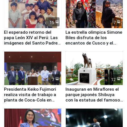
15
7
El esperado retorno del
La estrella olímpica Simone
papa León XIV al Perú: Las
Biles disfruta de los
imágenes del Santo Padre
encantos de Cusco y el
en su labor pastoral en
Valle Sagrado
nuestro país
7
12
Presidenta Keiko Fujimori
Inauguran en Miraflores el
realiza visita de trabajo a
parque japonés Shibuya
planta de Coca-Cola en
con la estatua del famoso
Pucusana
perro Hachiko