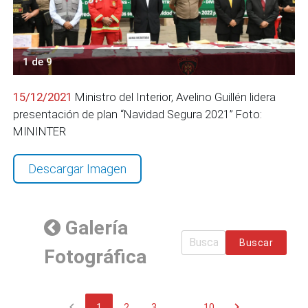
1 de 9
15/12/2021
Ministro del Interior, Avelino Guillén lidera
presentación de plan “Navidad Segura 2021” Foto:
MININTER
Descargar Imagen
Galería
Buscar
Fotográfica
chevron_left
chevron_right
1
2
3
...
10