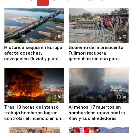
7
5
Histórica sequía en Europa
Gobierno de la presidenta
afecta cosechas,
Fujimori recupera
navegación fluvial y plantas
geomallas sin uso para
nucleares
proteger Santa Eulalia ante
Fenómeno El Niño
6
10
Tras 10 horas de intenso
Al menos 17 muertos en
trabajo bomberos logran
bombardeos rusos contra
controlar el incendio en una
Kiev y sus alrededores
planta química de Santiago
de Chile