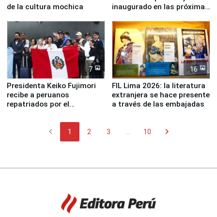
de la cultura mochica
inaugurado en las próximas
semanas
7
16
Presidenta Keiko Fujimori
FIL Lima 2026: la literatura
recibe a peruanos
extranjera se hace presente
repatriados por el
a través de las embajadas
terremoto en Venezuela
chevron_left
chevron_right
1
2
3
...
10