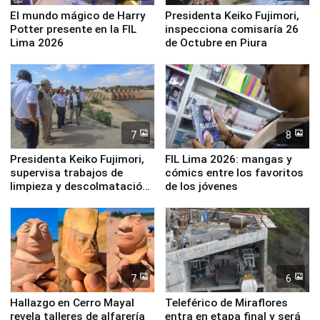
El mundo mágico de Harry
Presidenta Keiko Fujimori,
Potter presente en la FIL
inspecciona comisaría 26
Lima 2026
de Octubre en Piura
7
8
Presidenta Keiko Fujimori,
FIL Lima 2026: mangas y
supervisa trabajos de
cómics entre los favoritos
limpieza y descolmatación
de los jóvenes
en río Piura
7
6
Hallazgo en Cerro Mayal
Teleférico de Miraflores
revela talleres de alfarería
entra en etapa final y será