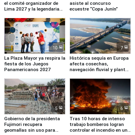
el comité organizador de
asiste al concurso
Lima 2027 y la legendaria
ecuestre “Copa Junín”
Simone Biles
10
7
La Plaza Mayor ya respira la
Histórica sequía en Europa
fiesta de los Juegos
afecta cosechas,
Panamericanos 2027
navegación fluvial y plantas
nucleares
5
6
Gobierno de la presidenta
Tras 10 horas de intenso
Fujimori recupera
trabajo bomberos logran
geomallas sin uso para
controlar el incendio en una