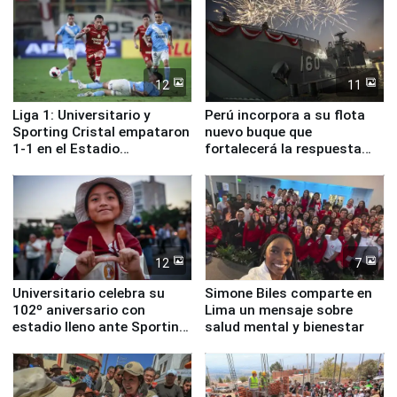
12
11
Liga 1: Universitario y
Perú incorpora a su flota
Sporting Cristal empataron
nuevo buque que
1-1 en el Estadio
fortalecerá la respuesta
Monumental
ante el fenómeno El Niño
12
7
Universitario celebra su
Simone Biles comparte en
102º aniversario con
Lima un mensaje sobre
estadio lleno ante Sporting
salud mental y bienestar
Cristal