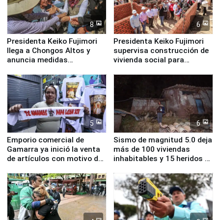
8
6
Presidenta Keiko Fujimori
Presidenta Keiko Fujimori
llega a Chongos Altos y
supervisa construcción de
anuncia medidas
vivienda social para
inmediatas en vivienda,
familias afectadas por
educación, salud y empleo
sismo en Junín
5
6
Emporio comercial de
Sismo de magnitud 5.0 deja
Gamarra ya inició la venta
más de 100 viviendas
de artículos con motivo de
inhabitables y 15 heridos en
la visita del papa León XIV
Junín