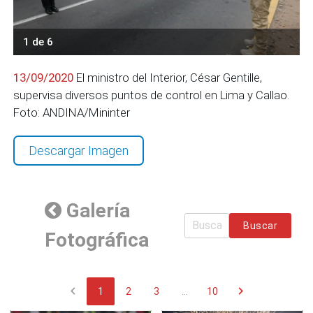
1 de 6
13/09/2020
El ministro del Interior, César Gentille,
supervisa diversos puntos de control en Lima y Callao.
Foto: ANDINA/Mininter
Descargar Imagen
Galería
Buscar
Fotográfica
chevron_left
chevron_right
1
2
3
...
10