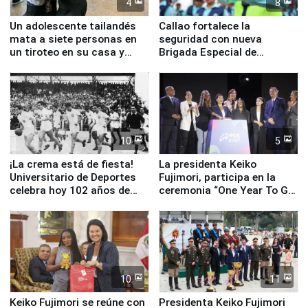
4
8
Un adolescente tailandés
Callao fortalece la
mata a siete personas en
seguridad con nueva
un tiroteo en su casa y
Brigada Especial de
escuela
Turismo y moderno
equipamiento para
Serenazgo
10
5
¡La crema está de fiesta!
La presidenta Keiko
Universitario de Deportes
Fujimori, participa en la
celebra hoy 102 años de
ceremonia “One Year To Go
fundación
de Lima 2027”
10
11
Keiko Fujimori se reúne con
Presidenta Keiko Fujimori