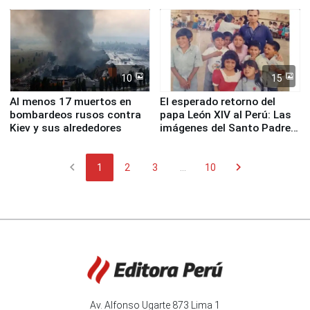
proteger Santa Eulalia ante
planta química de Santiago
Fenómeno El Niño
de Chile
10
15
Al menos 17 muertos en
El esperado retorno del
bombardeos rusos contra
papa León XIV al Perú: Las
Kiev y sus alrededores
imágenes del Santo Padre
en su labor pastoral en
nuestro país
chevron_left
chevron_right
1
2
3
...
10
Av. Alfonso Ugarte 873 Lima 1