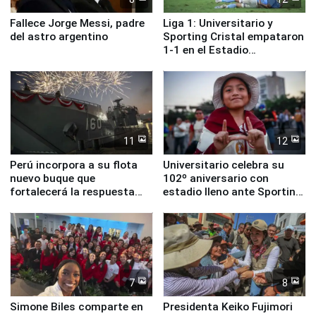
Fallece Jorge Messi, padre
Liga 1: Universitario y
del astro argentino
Sporting Cristal empataron
1-1 en el Estadio
Monumental
11
12
Perú incorpora a su flota
Universitario celebra su
nuevo buque que
102º aniversario con
fortalecerá la respuesta
estadio lleno ante Sporting
ante el fenómeno El Niño
Cristal
7
8
Simone Biles comparte en
Presidenta Keiko Fujimori