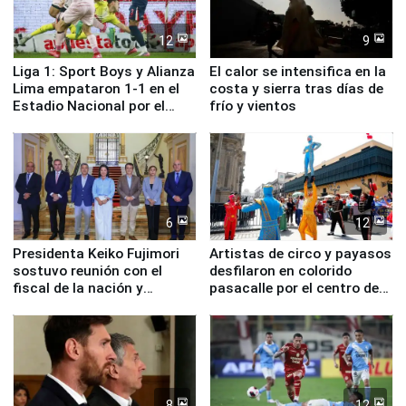
12
9
Liga 1: Sport Boys y Alianza
El calor se intensifica en la
Lima empataron 1-1 en el
costa y sierra tras días de
Estadio Nacional por el
frío y vientos
Torneo Clausura
6
12
Presidenta Keiko Fujimori
Artistas de circo y payasos
sostuvo reunión con el
desfilaron en colorido
fiscal de la nación y
pasacalle por el centro de
ministros de Estado
Lima
8
12