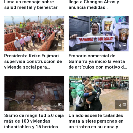
Lima un mensaje sobre
llega a Chongos Altos y
salud mental y bienestar
anuncia medidas
inmediatas en vivienda,
educación, salud y empleo
6
5
Presidenta Keiko Fujimori
Emporio comercial de
supervisa construcción de
Gamarra ya inició la venta
vivienda social para
de artículos con motivo de
familias afectadas por
la visita del papa León XIV
sismo en Junín
6
4
Sismo de magnitud 5.0 deja
Un adolescente tailandés
más de 100 viviendas
mata a siete personas en
inhabitables y 15 heridos en
un tiroteo en su casa y
Junín
escuela