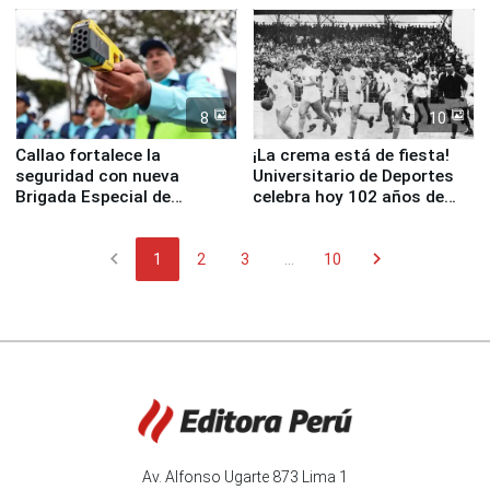
8
10
Callao fortalece la
¡La crema está de fiesta!
seguridad con nueva
Universitario de Deportes
Brigada Especial de
celebra hoy 102 años de
Turismo y moderno
fundación
equipamiento para
chevron_left
chevron_right
Serenazgo
1
2
3
...
10
Av. Alfonso Ugarte 873 Lima 1