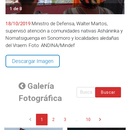
1 de 8
18/10/2019
Ministro de Defensa, Walter Martos,
supervisó atención a comunidades nativas Asháninka y
Nomatsiguenga en Sonomoro y localidades aledañas
del Vraem. Foto: ANDINA/Mindef
Descargar Imagen
Galería
Buscar
Fotográfica
chevron_left
chevron_right
1
2
3
...
10