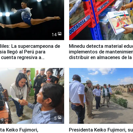
14
iles: La supercampeona de
Minedu detecta material edu
sia llegó al Perú para
implementos de mantenimien
cuenta regresiva a
distribuir en almacenes de l
icanos Lima 2027
5
jimori,
Presidenta Keiko Fujimori, s