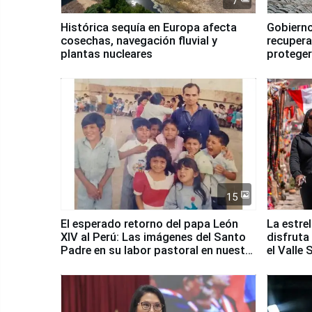
7
Histórica sequía en Europa afecta
Gobierno
cosechas, navegación fluvial y
recupera
plantas nucleares
proteger
Fenómen
15
El esperado retorno del papa León
La estre
XIV al Perú: Las imágenes del Santo
disfruta
Padre en su labor pastoral en nuestro
el Valle
país