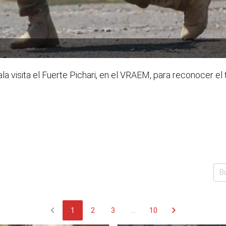
a visita el Fuerte Pichari, en el VRAEM, para reconocer el 
chevron_left
chevron_right
1
2
3
...
10