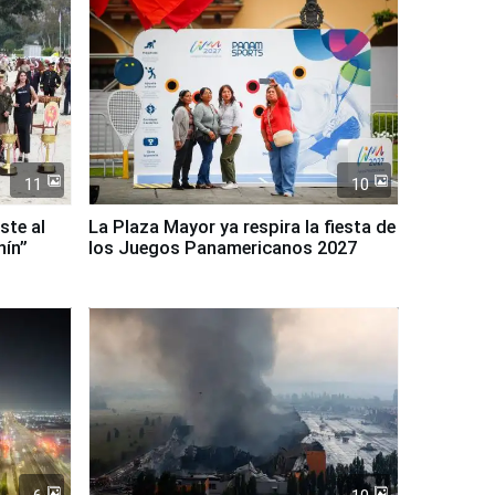
11
10
ste al
La Plaza Mayor ya respira la fiesta de
nín”
los Juegos Panamericanos 2027