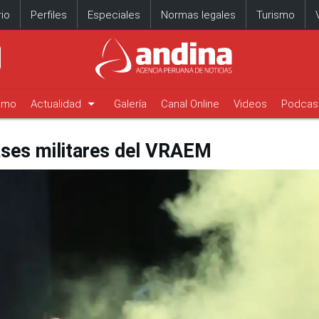
io
Perfiles
Especiales
Normas legales
Turismo
arrow_drop_down
timo
Actualidad
Galería
Canal Online
Videos
Podcas
ases militares del VRAEM