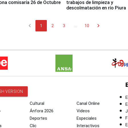
ona comisaría 26 de Octubre
trabajos de limpieza y
descolmatación en río Piura
chevron_left
chevron_right
1
2
3
...
10
SH VERSION
E
Cultural
Canal Online
E
o
Ánfora 2026
Videos
J
F
Deportes
Especiales
E
a
Clic
Interactivos