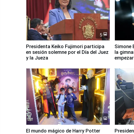
5
Presidenta Keiko Fujimori participa
Simone B
en sesión solemne por el Día del Juez
la gimna
y la Jueza
empezar 
Panamer
8
El mundo mágico de Harry Potter
Presidenta Keiko Fu