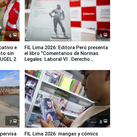
6
9
cativo e
FIL Lima 2026: Editora Perú presenta
to sin
el libro "Comentarios de Normas
a UGEL 2
Legales: Laboral Vl . Derecho
Colectivo"
7
8
upervisa
FIL Lima 2026: mangas y cómics