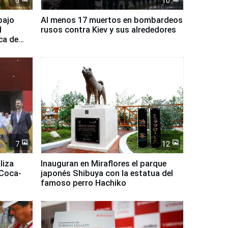
6
10
bajo
Al menos 17 muertos en bombardeos
l
rusos contra Kiev y sus alrededores
ca de
7
12
liza
Inauguran en Miraflores el parque
 Coca-
japonés Shibuya con la estatua del
famoso perro Hachiko