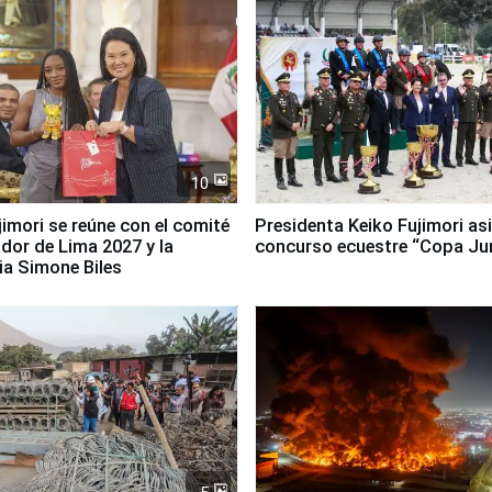
10
jimori se reúne con el comité
Presidenta Keiko Fujimori asi
dor de Lima 2027 y la
concurso ecuestre “Copa Ju
ia Simone Biles