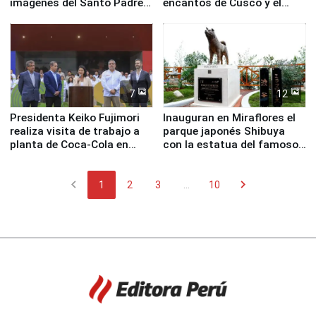
imágenes del Santo Padre
encantos de Cusco y el
en su labor pastoral en
Valle Sagrado
nuestro país
7
12
Presidenta Keiko Fujimori
Inauguran en Miraflores el
realiza visita de trabajo a
parque japonés Shibuya
planta de Coca-Cola en
con la estatua del famoso
Pucusana
perro Hachiko
chevron_left
chevron_right
1
2
3
...
10