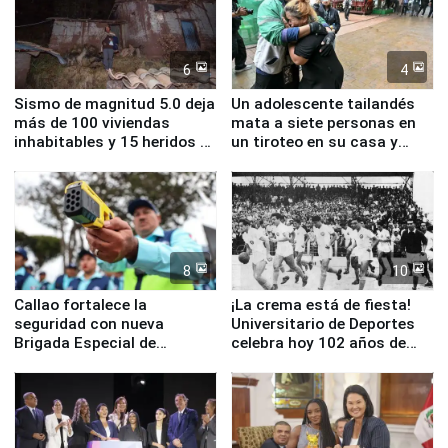
6
4
Sismo de magnitud 5.0 deja
Un adolescente tailandés
más de 100 viviendas
mata a siete personas en
inhabitables y 15 heridos en
un tiroteo en su casa y
Junín
escuela
8
10
Callao fortalece la
¡La crema está de fiesta!
seguridad con nueva
Universitario de Deportes
Brigada Especial de
celebra hoy 102 años de
Turismo y moderno
fundación
equipamiento para
Serenazgo