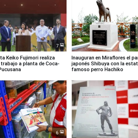
7
ta Keiko Fujimori realiza
Inauguran en Miraflores el p
e trabajo a planta de Coca-
japonés Shibuya con la estat
 Pucusana
famoso perro Hachiko
6