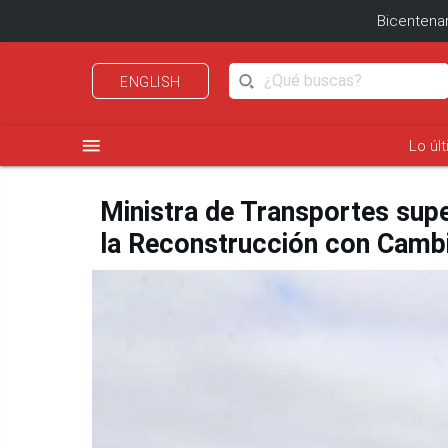
Bicentenar
ENGLISH
menu
Lo úl
Ministra de Transportes supe
la Reconstrucción con Camb