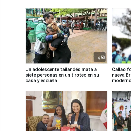
4
Un adolescente tailandés mata a
Callao f
siete personas en un tiroteo en su
nueva Br
casa y escuela
moderno
Serenaz