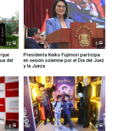
12
5
arque
Presidenta Keiko Fujimori participa
ua del
en sesión solemne por el Día del Juez
y la Jueza
9
8