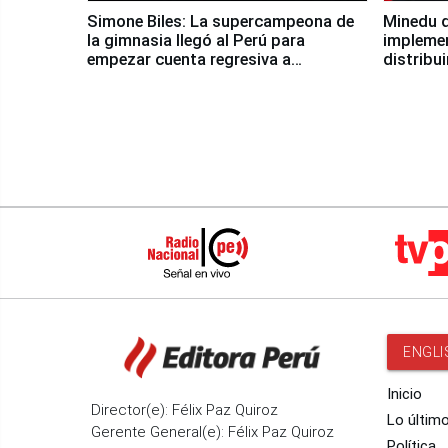
Simone Biles: La supercampeona de
Minedu d
la gimnasia llegó al Perú para
impleme
empezar cuenta regresiva a
distribu
Panamericanos Lima 2027
ENGLI
Inicio
Director(e): Félix Paz Quiroz
Lo últim
Gerente General(e): Félix Paz Quiroz
Política