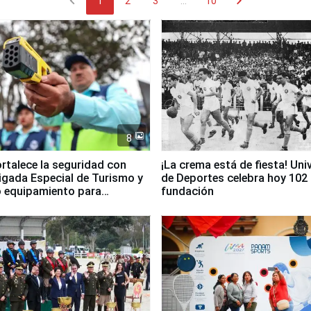
chevron_left
chevron_right
1
2
3
...
10
8
ortalece la seguridad con
¡La crema está de fiesta! Univ
igada Especial de Turismo y
de Deportes celebra hoy 102
 equipamiento para
fundación
go