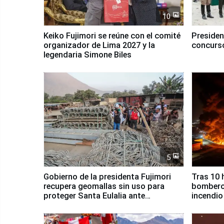
10
Keiko Fujimori se reúne con el comité
Presiden
organizador de Lima 2027 y la
concurso
legendaria Simone Biles
5
Gobierno de la presidenta Fujimori
Tras 10 
recupera geomallas sin uso para
bomberos
proteger Santa Eulalia ante
incendio
Fenómeno El Niño
Santiago