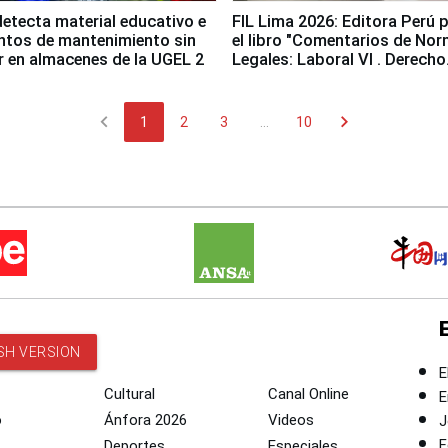
etecta material educativo e
FIL Lima 2026: Editora Perú 
ntos de mantenimiento sin
el libro "Comentarios de No
ir en almacenes de la UGEL 2
Legales: Laboral Vl . Derecho
Colectivo"
chevron_left
chevron_right
1
2
3
...
10
SH VERSION
E
Cultural
Canal Online
E
o
Ánfora 2026
Videos
J
F
Deportes
Especiales