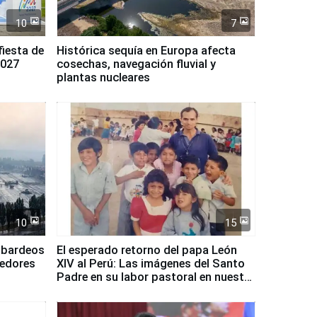
10
7
fiesta de
Histórica sequía en Europa afecta
2027
cosechas, navegación fluvial y
plantas nucleares
10
15
mbardeos
El esperado retorno del papa León
dedores
XIV al Perú: Las imágenes del Santo
Padre en su labor pastoral en nuestro
país