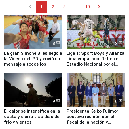
chevron_left
chevron_right
1
2
3
...
10
8
12
La gran Simone Biles llegó a
Liga 1: Sport Boys y Alianza
la Videna del IPD y envió un
Lima empataron 1-1 en el
mensaje a todos los
Estadio Nacional por el
deportistas del Perú
Torneo Clausura
9
6
El calor se intensifica en la
Presidenta Keiko Fujimori
costa y sierra tras días de
sostuvo reunión con el
frío y vientos
fiscal de la nación y
ministros de Estado