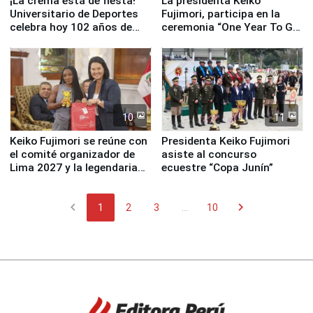
¡La crema está de fiesta!
La presidenta Keiko
Universitario de Deportes
Fujimori, participa en la
celebra hoy 102 años de
ceremonia “One Year To Go
fundación
de Lima 2027”
10
11
Keiko Fujimori se reúne con
Presidenta Keiko Fujimori
el comité organizador de
asiste al concurso
Lima 2027 y la legendaria
ecuestre “Copa Junín”
Simone Biles
chevron_left
chevron_right
1
2
3
...
10