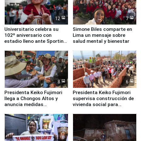
12
7
Universitario celebra su
Simone Biles comparte en
102º aniversario con
Lima un mensaje sobre
estadio lleno ante Sporting
salud mental y bienestar
Cristal
8
6
Presidenta Keiko Fujimori
Presidenta Keiko Fujimori
llega a Chongos Altos y
supervisa construcción de
anuncia medidas
vivienda social para
inmediatas en vivienda,
familias afectadas por
educación, salud y empleo
sismo en Junín