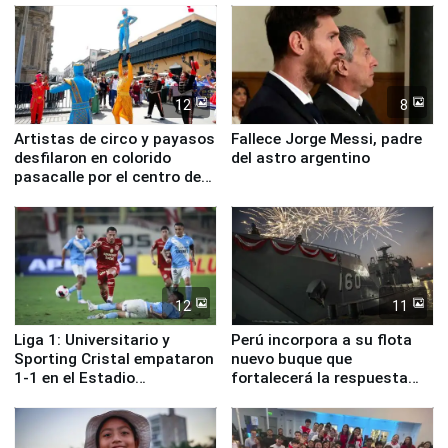
12
8
Artistas de circo y payasos
Fallece Jorge Messi, padre
desfilaron en colorido
del astro argentino
pasacalle por el centro de
Lima
12
11
Liga 1: Universitario y
Perú incorpora a su flota
Sporting Cristal empataron
nuevo buque que
1-1 en el Estadio
fortalecerá la respuesta
Monumental
ante el fenómeno El Niño