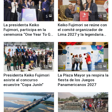
5
10
La presidenta Keiko
Keiko Fujimori se reúne con
Fujimori, participa en la
el comité organizador de
ceremonia “One Year To Go
Lima 2027 y la legendaria
de Lima 2027”
Simone Biles
11
10
Presidenta Keiko Fujimori
La Plaza Mayor ya respira la
asiste al concurso
fiesta de los Juegos
ecuestre “Copa Junín”
Panamericanos 2027