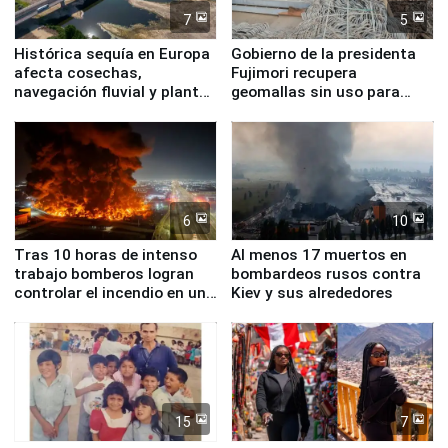
7
5
Histórica sequía en Europa
Gobierno de la presidenta
afecta cosechas,
Fujimori recupera
navegación fluvial y plantas
geomallas sin uso para
nucleares
proteger Santa Eulalia ante
Fenómeno El Niño
6
10
Tras 10 horas de intenso
Al menos 17 muertos en
trabajo bomberos logran
bombardeos rusos contra
controlar el incendio en una
Kiev y sus alrededores
planta química de Santiago
de Chile
15
7