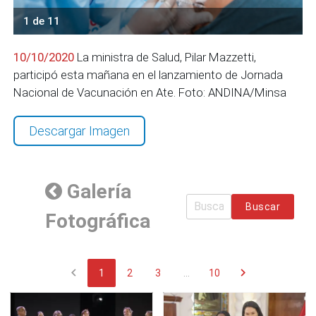
1 de 11
10/10/2020
La ministra de Salud, Pilar Mazzetti,
participó esta mañana en el lanzamiento de Jornada
Nacional de Vacunación en Ate. Foto: ANDINA/Minsa
Descargar Imagen
Galería
Buscar
Fotográfica
chevron_left
chevron_right
1
2
3
...
10