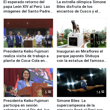
El esperado retorno del
La estrella olímpica Simone
papa León XIV al Perú: Las
Biles disfruta de los
imágenes del Santo Padre
encantos de Cusco y el
en su labor pastoral en
Valle Sagrado
nuestro país
7
12
Presidenta Keiko Fujimori
Inauguran en Miraflores el
realiza visita de trabajo a
parque japonés Shibuya
planta de Coca-Cola en
con la estatua del famoso
Pucusana
perro Hachiko
5
14
Presidenta Keiko Fujimori
Simone Biles: La
participa en sesión
supercampeona de la
solemne por el Día del Juez
gimnasia llegó al Perú para