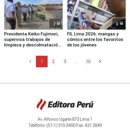
7
8
Presidenta Keiko Fujimori,
FIL Lima 2026: mangas y
supervisa trabajos de
cómics entre los favoritos
limpieza y descolmatación
de los jóvenes
en río Piura
chevron_left
chevron_right
1
2
3
...
10
Av. Alfonso Ugarte 873 Lima 1
Teléfono: (51-1) 315 0400 Fax: 431 2849