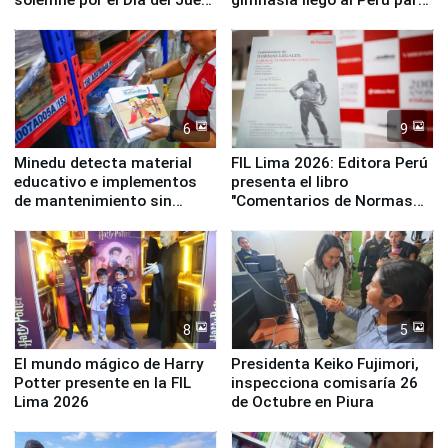
y la Jueza
empezar cuenta regresiva a
Panamericanos Lima 2027
6
9
Minedu detecta material
FIL Lima 2026: Editora Perú
educativo e implementos
presenta el libro
de mantenimiento sin
"Comentarios de Normas
distribuir en almacenes de
Legales: Laboral Vl .
la UGEL 2
Derecho Colectivo"
8
5
El mundo mágico de Harry
Presidenta Keiko Fujimori,
Potter presente en la FIL
inspecciona comisaría 26
Lima 2026
de Octubre en Piura