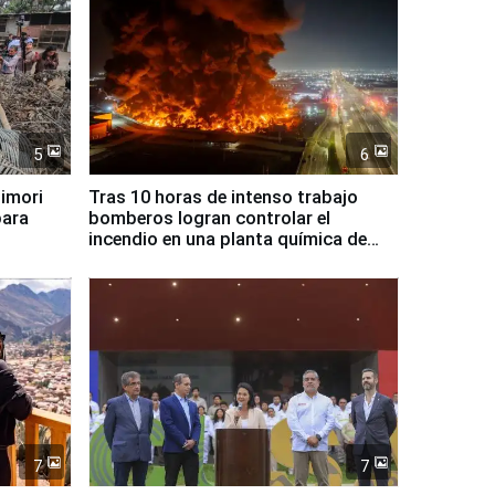
5
6
jimori
Tras 10 horas de intenso trabajo
para
bomberos logran controlar el
incendio en una planta química de
Santiago de Chile
7
7