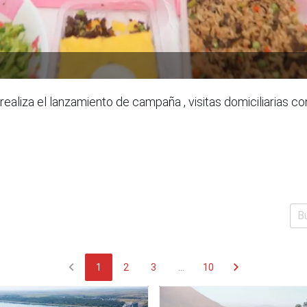
ealiza el lanzamiento de campaña , visitas domiciliarias 
chevron_left
chevron_right
1
2
3
...
10