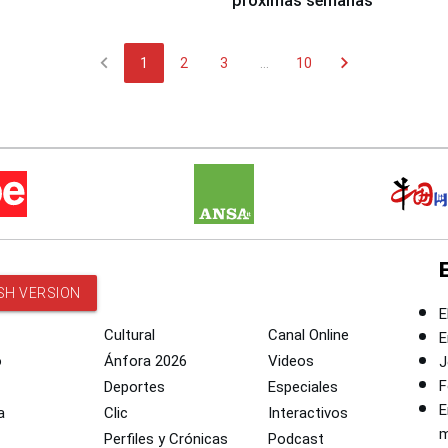
próximas semanas
chevron_left
chevron_right
1
2
3
...
10
SH VERSION
E
Cultural
Canal Online
E
o
Ánfora 2026
Videos
J
F
Deportes
Especiales
E
a
Clic
Interactivos
m
Perfiles y Crónicas
Podcast