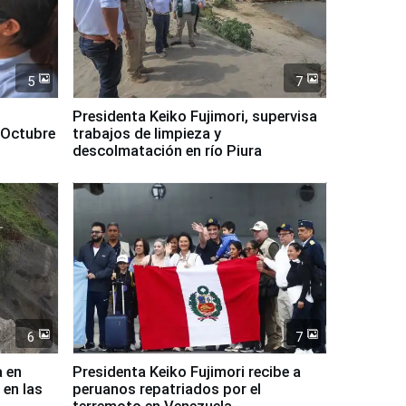
5
7
Presidenta Keiko Fujimori, supervisa
 Octubre
trabajos de limpieza y
descolmatación en río Piura
6
7
a en
Presidenta Keiko Fujimori recibe a
 en las
peruanos repatriados por el