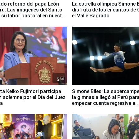
ado retorno del papa León
La estrella olímpica Simone B
erú: Las imágenes del Santo
disfruta de los encantos de 
 su labor pastoral en nuestro
el Valle Sagrado
5
ta Keiko Fujimori participa
Simone Biles: La supercamp
n solemne por el Día del Juez
la gimnasia llegó al Perú par
za
empezar cuenta regresiva a
Panamericanos Lima 2027