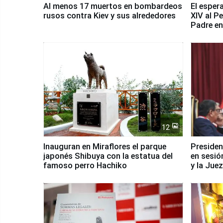
Al menos 17 muertos en bombardeos
El esper
rusos contra Kiev y sus alrededores
XIV al P
Padre en
país
12
Inauguran en Miraflores el parque
Presiden
japonés Shibuya con la estatua del
en sesió
famoso perro Hachiko
y la Jue