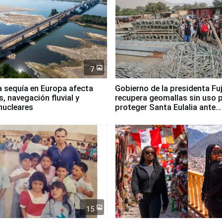
7
a sequía en Europa afecta
Gobierno de la presidenta Fu
, navegación fluvial y
recupera geomallas sin uso 
nucleares
proteger Santa Eulalia ante
Fenómeno El Niño
15