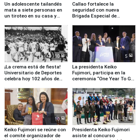
Un adolescente tailandés
Callao fortalece la
mata a siete personas en
seguridad con nueva
un tiroteo en su casa y
Brigada Especial de
escuela
Turismo y moderno
equipamiento para
Serenazgo
10
5
¡La crema está de fiesta!
La presidenta Keiko
Universitario de Deportes
Fujimori, participa en la
celebra hoy 102 años de
ceremonia “One Year To Go
fundación
de Lima 2027”
10
11
Keiko Fujimori se reúne con
Presidenta Keiko Fujimori
el comité organizador de
asiste al concurso