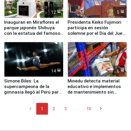
12
5
Inauguran en Miraflores el
Presidenta Keiko Fujimori
parque japonés Shibuya
participa en sesión
con la estatua del famoso
solemne por el Día del Juez
perro Hachiko
y la Jueza
14
6
Simone Biles: La
Minedu detecta material
supercampeona de la
educativo e implementos
gimnasia llegó al Perú para
de mantenimiento sin
empezar cuenta regresiva a
distribuir en almacenes de
Panamericanos Lima 2027
la UGEL 2
chevron_left
chevron_right
1
2
3
...
10