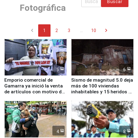
Buscar
Fotográfica
chevron_left
chevron_right
1
2
3
...
10
5
6
Emporio comercial de
Sismo de magnitud 5.0 deja
Gamarra ya inició la venta
más de 100 viviendas
de artículos con motivo de
inhabitables y 15 heridos en
la visita del papa León XIV
Junín
4
8