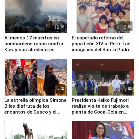
10
15
Al menos 17 muertos en
El esperado retorno del
bombardeos rusos contra
papa León XIV al Perú: Las
Kiev y sus alrededores
imágenes del Santo Padre
en su labor pastoral en
nuestro país
7
7
La estrella olímpica Simone
Presidenta Keiko Fujimori
Biles disfruta de los
realiza visita de trabajo a
encantos de Cusco y el
planta de Coca-Cola en
Valle Sagrado
Pucusana