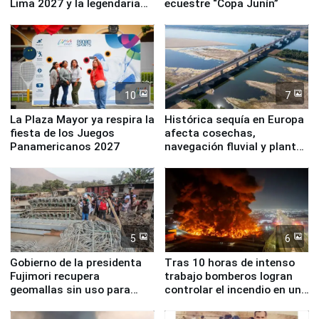
Lima 2027 y la legendaria
ecuestre “Copa Junín”
Simone Biles
10
7
La Plaza Mayor ya respira la
Histórica sequía en Europa
fiesta de los Juegos
afecta cosechas,
Panamericanos 2027
navegación fluvial y plantas
nucleares
5
6
Gobierno de la presidenta
Tras 10 horas de intenso
Fujimori recupera
trabajo bomberos logran
geomallas sin uso para
controlar el incendio en una
proteger Santa Eulalia ante
planta química de Santiago
Fenómeno El Niño
de Chile