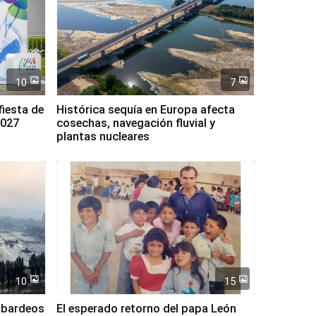
10
7
fiesta de
Histórica sequía en Europa afecta
2027
cosechas, navegación fluvial y
plantas nucleares
10
15
mbardeos
El esperado retorno del papa León