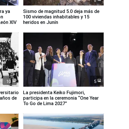
5
6
ra ya
Sismo de magnitud 5.0 deja más de
on
100 viviendas inhabitables y 15
León XIV
heridos en Junín
10
5
ersitario
La presidenta Keiko Fujimori,
 años de
participa en la ceremonia “One Year
To Go de Lima 2027”