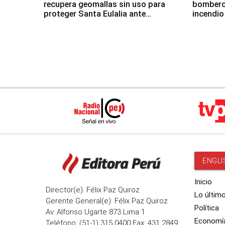
recupera geomallas sin uso para
bomberos
proteger Santa Eulalia ante
incendio
Fenómeno El Niño
Santiago
ENGLI
Inicio
Director(e): Félix Paz Quiroz
Lo últim
Gerente General(e): Félix Paz Quiroz
Política
Av. Alfonso Ugarte 873 Lima 1
Economí
Teléfono: (51-1) 315 0400 Fax: 431 2849