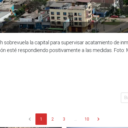
 sobrevuela la capital para supervisar acatamiento de inmo
ión esté respondiendo positivamente a las medidas. Foto: 
chevron_left
chevron_right
1
2
3
...
10