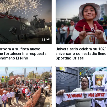
11
orpora a su flota nuevo
Universitario celebra su 102º
e fortalecerá la respuesta
aniversario con estadio lleno
fenómeno El Niño
Sporting Cristal