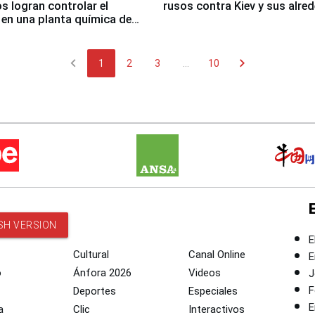
 logran controlar el
rusos contra Kiev y sus alre
 en una planta química de
 de Chile
chevron_left
chevron_right
1
2
3
...
10
SH VERSION
E
Cultural
Canal Online
E
o
Ánfora 2026
Videos
J
F
Deportes
Especiales
E
a
Clic
Interactivos