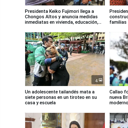
8
Presidenta Keiko Fujimori llega a
Presiden
Chongos Altos y anuncia medidas
construc
inmediatas en vivienda, educación,
familias
salud y empleo
Junín
4
Un adolescente tailandés mata a
Callao f
siete personas en un tiroteo en su
nueva Br
casa y escuela
moderno
Serenaz