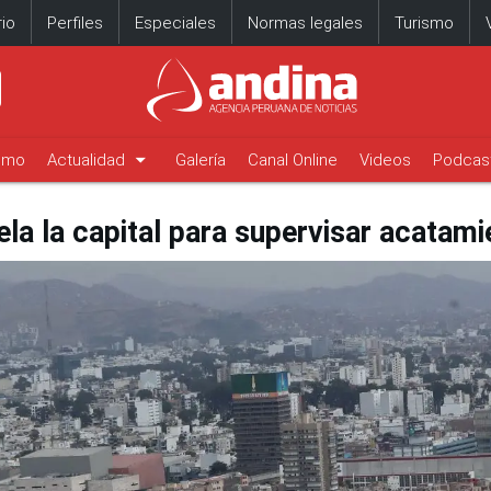
io
Perfiles
Especiales
Normas legales
Turismo
arrow_drop_down
timo
Actualidad
Galería
Canal Online
Videos
Podcas
la la capital para supervisar acatami