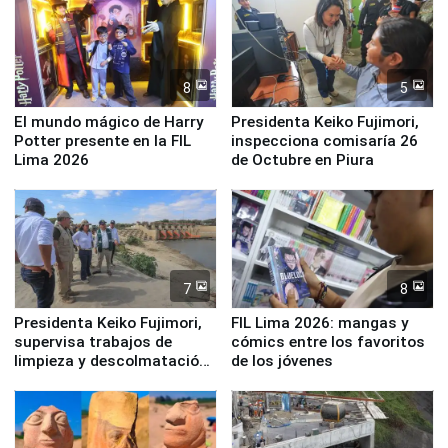
8
5
El mundo mágico de Harry
Presidenta Keiko Fujimori,
Potter presente en la FIL
inspecciona comisaría 26
Lima 2026
de Octubre en Piura
7
8
Presidenta Keiko Fujimori,
FIL Lima 2026: mangas y
supervisa trabajos de
cómics entre los favoritos
limpieza y descolmatación
de los jóvenes
en río Piura