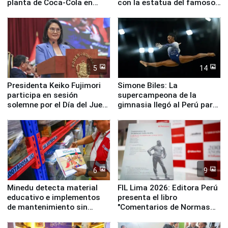
planta de Coca-Cola en
con la estatua del famoso
Pucusana
perro Hachiko
5
14
Presidenta Keiko Fujimori
Simone Biles: La
participa en sesión
supercampeona de la
solemne por el Día del Juez
gimnasia llegó al Perú para
y la Jueza
empezar cuenta regresiva a
Panamericanos Lima 2027
6
9
Minedu detecta material
FIL Lima 2026: Editora Perú
educativo e implementos
presenta el libro
de mantenimiento sin
"Comentarios de Normas
distribuir en almacenes de
Legales: Laboral Vl .
la UGEL 2
Derecho Colectivo"