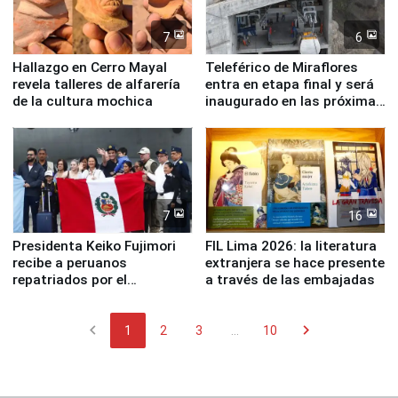
7
6
Hallazgo en Cerro Mayal
Teleférico de Miraflores
revela talleres de alfarería
entra en etapa final y será
de la cultura mochica
inaugurado en las próximas
semanas
7
16
Presidenta Keiko Fujimori
FIL Lima 2026: la literatura
recibe a peruanos
extranjera se hace presente
repatriados por el
a través de las embajadas
terremoto en Venezuela
chevron_left
chevron_right
1
2
3
...
10