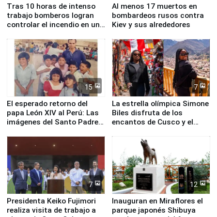
Tras 10 horas de intenso
Al menos 17 muertos en
trabajo bomberos logran
bombardeos rusos contra
controlar el incendio en una
Kiev y sus alrededores
planta química de Santiago
de Chile
15
7
El esperado retorno del
La estrella olímpica Simone
papa León XIV al Perú: Las
Biles disfruta de los
imágenes del Santo Padre
encantos de Cusco y el
en su labor pastoral en
Valle Sagrado
nuestro país
7
12
Presidenta Keiko Fujimori
Inauguran en Miraflores el
realiza visita de trabajo a
parque japonés Shibuya