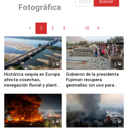
Buscar
Fotográfica
chevron_left
chevron_right
1
2
3
...
10
7
5
Histórica sequía en Europa
Gobierno de la presidenta
afecta cosechas,
Fujimori recupera
navegación fluvial y plantas
geomallas sin uso para
nucleares
proteger Santa Eulalia ante
Fenómeno El Niño
6
10