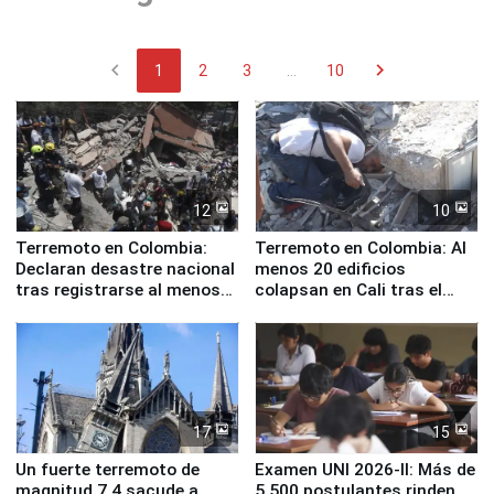
chevron_left
chevron_right
1
2
3
...
10
12
10
Terremoto en Colombia:
Terremoto en Colombia: Al
Declaran desastre nacional
menos 20 edificios
tras registrarse al menos
colapsan en Cali tras el
111 fallecidos
sismo de magnitud 7,4
17
15
Un fuerte terremoto de
Examen UNI 2026-II: Más de
magnitud 7,4 sacude a
5.500 postulantes rinden