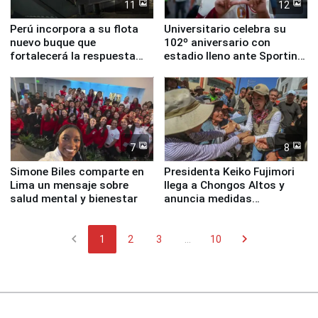
11
12
Perú incorpora a su flota
Universitario celebra su
nuevo buque que
102º aniversario con
fortalecerá la respuesta
estadio lleno ante Sporting
ante el fenómeno El Niño
Cristal
7
8
Simone Biles comparte en
Presidenta Keiko Fujimori
Lima un mensaje sobre
llega a Chongos Altos y
salud mental y bienestar
anuncia medidas
inmediatas en vivienda,
educación, salud y empleo
chevron_left
chevron_right
1
2
3
...
10