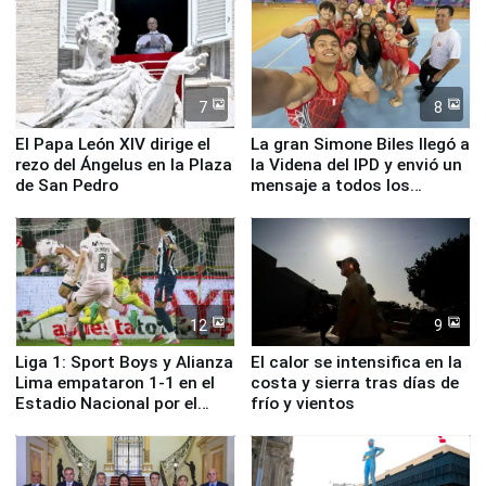
7
8
El Papa León XIV dirige el
La gran Simone Biles llegó a
rezo del Ángelus en la Plaza
la Videna del IPD y envió un
de San Pedro
mensaje a todos los
deportistas del Perú
12
9
Liga 1: Sport Boys y Alianza
El calor se intensifica en la
Lima empataron 1-1 en el
costa y sierra tras días de
Estadio Nacional por el
frío y vientos
Torneo Clausura