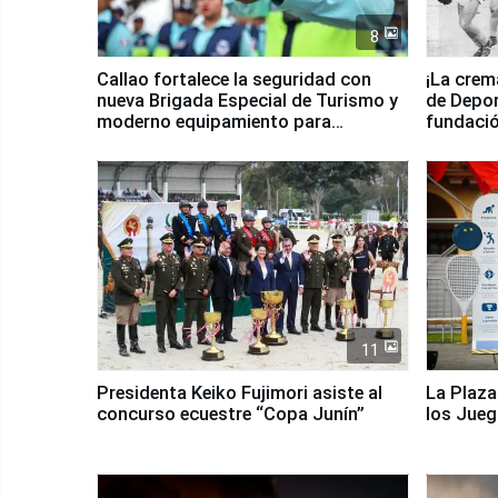
8
Callao fortalece la seguridad con
¡La crem
nueva Brigada Especial de Turismo y
de Depor
moderno equipamiento para
fundaci
Serenazgo
11
Presidenta Keiko Fujimori asiste al
La Plaza
concurso ecuestre “Copa Junín”
los Jue