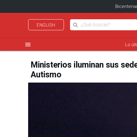
Bicentenar
ENGLISH
menu
Lo úl
Ministerios iluminan sus sede
Autismo