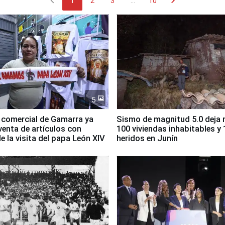
chevron_left
chevron_right
1
2
3
...
10
5
 comercial de Gamarra ya
Sismo de magnitud 5.0 deja
 venta de artículos con
100 viviendas inhabitables y 
e la visita del papa León XIV
heridos en Junín