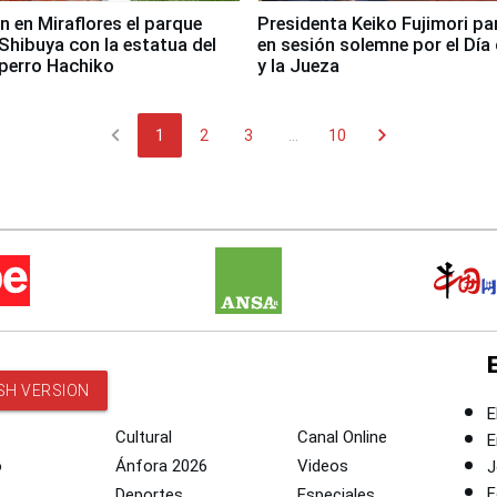
n en Miraflores el parque
Presidenta Keiko Fujimori pa
Shibuya con la estatua del
en sesión solemne por el Día 
perro Hachiko
y la Jueza
chevron_left
chevron_right
1
2
3
...
10
SH VERSION
E
Cultural
Canal Online
E
o
Ánfora 2026
Videos
J
F
Deportes
Especiales