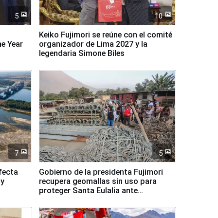
5
10
Keiko Fujimori se reúne con el comité
ne Year
organizador de Lima 2027 y la
legendaria Simone Biles
7
5
fecta
Gobierno de la presidenta Fujimori
 y
recupera geomallas sin uso para
proteger Santa Eulalia ante
Fenómeno El Niño