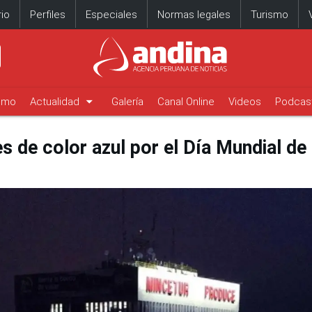
io
Perfiles
Especiales
Normas legales
Turismo
arrow_drop_down
timo
Actualidad
Galería
Canal Online
Videos
Podcas
s de color azul por el Día Mundial de 