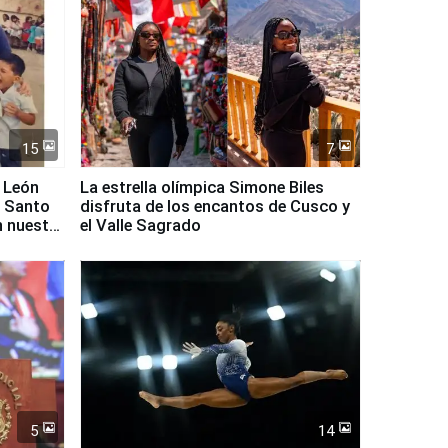
15
7
 León
La estrella olímpica Simone Biles
l Santo
disfruta de los encantos de Cusco y
n nuestro
el Valle Sagrado
5
14