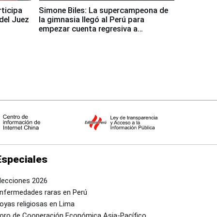
rticipa
Simone Biles: La supercampeona de
del Juez
la gimnasia llegó al Perú para
empezar cuenta regresiva a
Panamericanos Lima 2027
Especiales
lecciones 2026
nfermedades raras en Perú
oyas religiosas en Lima
oro de Cooperación Económica Asia-Pacífico