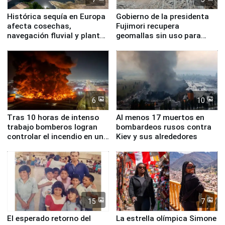
Histórica sequía en Europa
Gobierno de la presidenta
afecta cosechas,
Fujimori recupera
navegación fluvial y plantas
geomallas sin uso para
nucleares
proteger Santa Eulalia ante
Fenómeno El Niño
6
10
Tras 10 horas de intenso
Al menos 17 muertos en
trabajo bomberos logran
bombardeos rusos contra
controlar el incendio en una
Kiev y sus alrededores
planta química de Santiago
de Chile
15
7
El esperado retorno del
La estrella olímpica Simone