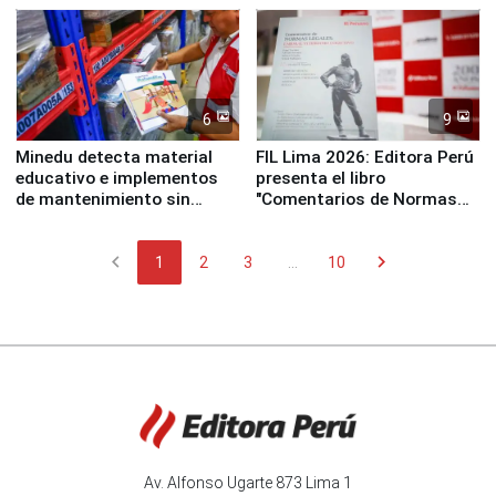
Panamericanos Lima 2027
6
9
Minedu detecta material
FIL Lima 2026: Editora Perú
educativo e implementos
presenta el libro
de mantenimiento sin
"Comentarios de Normas
distribuir en almacenes de
Legales: Laboral Vl .
la UGEL 2
Derecho Colectivo"
chevron_left
chevron_right
1
2
3
...
10
Av. Alfonso Ugarte 873 Lima 1