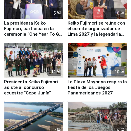
5
10
La presidenta Keiko
Keiko Fujimori se reúne con
Fujimori, participa en la
el comité organizador de
ceremonia “One Year To Go
Lima 2027 y la legendaria
de Lima 2027”
Simone Biles
11
10
Presidenta Keiko Fujimori
La Plaza Mayor ya respira la
asiste al concurso
fiesta de los Juegos
ecuestre “Copa Junín”
Panamericanos 2027
7
5