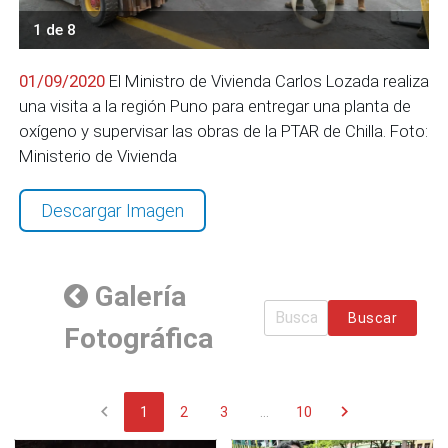
1 de 8
01/09/2020
El Ministro de Vivienda Carlos Lozada realiza
una visita a la región Puno para entregar una planta de
oxígeno y supervisar las obras de la PTAR de Chilla. Foto:
Ministerio de Vivienda
Descargar Imagen
Galería
Buscar
Fotográfica
chevron_left
chevron_right
1
2
3
...
10