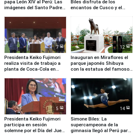
papa León XIV al Perú: Las
Biles disfruta de los
imágenes del Santo Padre
encantos de Cusco y el
en su labor pastoral en
Valle Sagrado
nuestro país
7
12
Presidenta Keiko Fujimori
Inauguran en Miraflores el
realiza visita de trabajo a
parque japonés Shibuya
planta de Coca-Cola en
con la estatua del famoso
Pucusana
perro Hachiko
5
14
Presidenta Keiko Fujimori
Simone Biles: La
participa en sesión
supercampeona de la
solemne por el Día del Juez
gimnasia llegó al Perú para
y la Jueza
empezar cuenta regresiva a