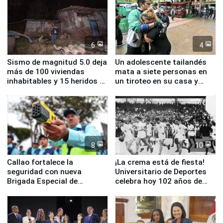
6
4
Sismo de magnitud 5.0 deja
Un adolescente tailandés
más de 100 viviendas
mata a siete personas en
inhabitables y 15 heridos en
un tiroteo en su casa y
Junín
escuela
8
10
Callao fortalece la
¡La crema está de fiesta!
seguridad con nueva
Universitario de Deportes
Brigada Especial de
celebra hoy 102 años de
Turismo y moderno
fundación
equipamiento para
Serenazgo