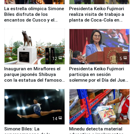
La estrella olímpica Simone
Presidenta Keiko Fujimori
Biles disfruta de los
realiza visita de trabajo a
encantos de Cusco y el
planta de Coca-Cola en
Valle Sagrado
Pucusana
12
5
Inauguran en Miraflores el
Presidenta Keiko Fujimori
parque japonés Shibuya
participa en sesión
con la estatua del famoso
solemne por el Día del Juez
perro Hachiko
y la Jueza
14
6
Simone Biles: La
Minedu detecta material