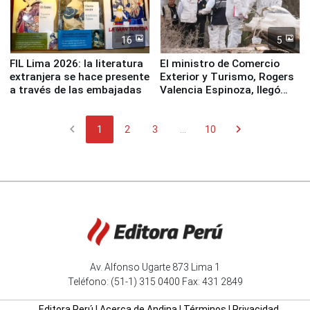
16
5
FIL Lima 2026: la literatura
El ministro de Comercio
extranjera se hace presente
Exterior y Turismo, Rogers
a través de las embajadas
Valencia Espinoza, llegó
esta mañana a la ciudad de
Nasca
chevron_left
chevron_right
1
2
3
...
10
Av. Alfonso Ugarte 873 Lima 1
Teléfono: (51-1) 315 0400 Fax: 431 2849
Editora Perú
|
Acerca de Andina
|
Términos
|
Privacidad