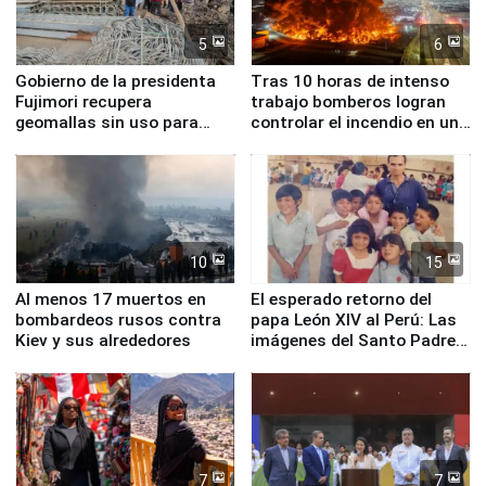
5
6
Gobierno de la presidenta
Tras 10 horas de intenso
Fujimori recupera
trabajo bomberos logran
geomallas sin uso para
controlar el incendio en una
proteger Santa Eulalia ante
planta química de Santiago
Fenómeno El Niño
de Chile
10
15
Al menos 17 muertos en
El esperado retorno del
bombardeos rusos contra
papa León XIV al Perú: Las
Kiev y sus alrededores
imágenes del Santo Padre
en su labor pastoral en
nuestro país
7
7