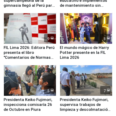
supercampeona de la
educativo e implementos
gimnasia llegó al Perú para
de mantenimiento sin
empezar cuenta regresiva a
distribuir en almacenes de
Panamericanos Lima 2027
la UGEL 2
9
8
FIL Lima 2026: Editora Perú
El mundo mágico de Harry
presenta el libro
Potter presente en la FIL
"Comentarios de Normas
Lima 2026
Legales: Laboral Vl .
Derecho Colectivo"
5
7
Presidenta Keiko Fujimori,
Presidenta Keiko Fujimori,
inspecciona comisaría 26
supervisa trabajos de
de Octubre en Piura
limpieza y descolmatación
en río Piura