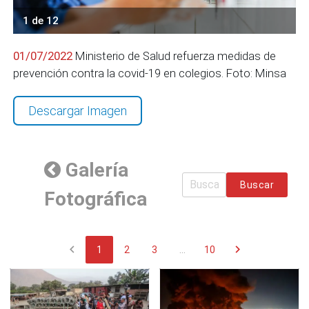
1 de 12
01/07/2022
Ministerio de Salud refuerza medidas de
prevención contra la covid-19 en colegios. Foto: Minsa
Descargar Imagen
Galería
Buscar
Fotográfica
chevron_left
chevron_right
1
2
3
...
10