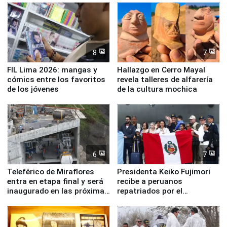
8
7
FIL Lima 2026: mangas y
Hallazgo en Cerro Mayal
cómics entre los favoritos
revela talleres de alfarería
de los jóvenes
de la cultura mochica
6
7
Teleférico de Miraflores
Presidenta Keiko Fujimori
entra en etapa final y será
recibe a peruanos
inaugurado en las próximas
repatriados por el
semanas
terremoto en Venezuela