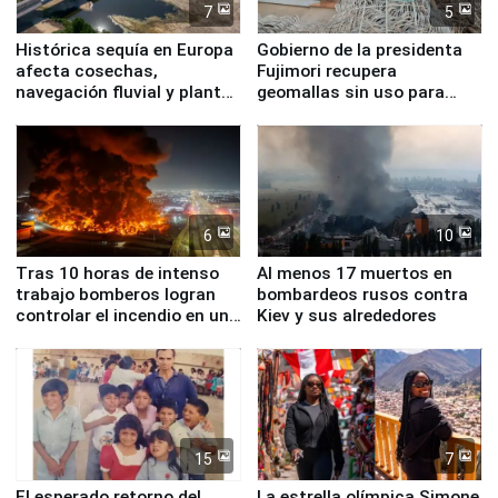
7
5
Histórica sequía en Europa
Gobierno de la presidenta
afecta cosechas,
Fujimori recupera
navegación fluvial y plantas
geomallas sin uso para
nucleares
proteger Santa Eulalia ante
Fenómeno El Niño
6
10
Tras 10 horas de intenso
Al menos 17 muertos en
trabajo bomberos logran
bombardeos rusos contra
controlar el incendio en una
Kiev y sus alrededores
planta química de Santiago
de Chile
15
7
El esperado retorno del
La estrella olímpica Simone