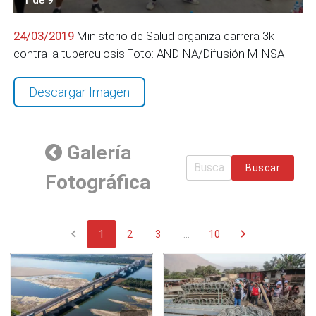
24/03/2019
Ministerio de Salud organiza carrera 3k
contra la tuberculosis.Foto: ANDINA/Difusión MINSA
Descargar Imagen
Galería
Buscar
Fotográfica
chevron_left
chevron_right
1
2
3
...
10