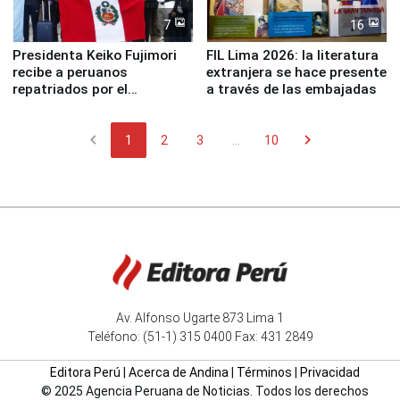
7
16
Presidenta Keiko Fujimori
FIL Lima 2026: la literatura
recibe a peruanos
extranjera se hace presente
repatriados por el
a través de las embajadas
terremoto en Venezuela
chevron_left
chevron_right
1
2
3
...
10
Av. Alfonso Ugarte 873 Lima 1
Teléfono: (51-1) 315 0400 Fax: 431 2849
Editora Perú
|
Acerca de Andina
|
Términos
|
Privacidad
© 2025 Agencia Peruana de Noticias. Todos los derechos