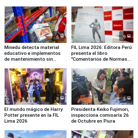
y la Jueza
empezar cuenta regresiva a
Panamericanos Lima 2027
6
9
Minedu detecta material
FIL Lima 2026: Editora Perú
educativo e implementos
presenta el libro
de mantenimiento sin
"Comentarios de Normas
distribuir en almacenes de
Legales: Laboral Vl .
la UGEL 2
Derecho Colectivo"
8
5
El mundo mágico de Harry
Presidenta Keiko Fujimori,
Potter presente en la FIL
inspecciona comisaría 26
Lima 2026
de Octubre en Piura