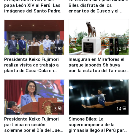
papa León XIV al Perú: Las
Biles disfruta de los
imágenes del Santo Padre
encantos de Cusco y el
en su labor pastoral en
Valle Sagrado
nuestro país
7
12
Presidenta Keiko Fujimori
Inauguran en Miraflores el
realiza visita de trabajo a
parque japonés Shibuya
planta de Coca-Cola en
con la estatua del famoso
Pucusana
perro Hachiko
5
14
Presidenta Keiko Fujimori
Simone Biles: La
participa en sesión
supercampeona de la
solemne por el Día del Juez
gimnasia llegó al Perú para