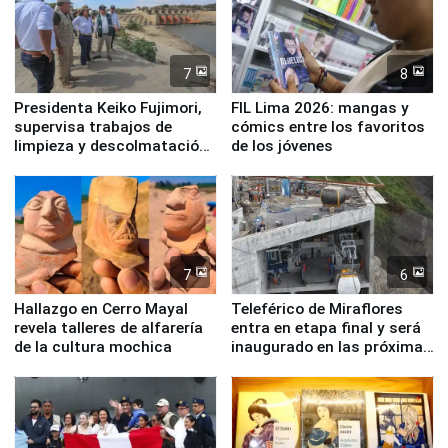
7
8
Presidenta Keiko Fujimori,
FIL Lima 2026: mangas y
supervisa trabajos de
cómics entre los favoritos
limpieza y descolmatación
de los jóvenes
en río Piura
7
6
Hallazgo en Cerro Mayal
Teleférico de Miraflores
revela talleres de alfarería
entra en etapa final y será
de la cultura mochica
inaugurado en las próximas
semanas