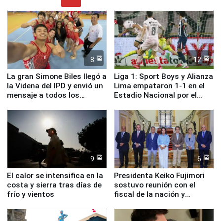
8
12
La gran Simone Biles llegó a
Liga 1: Sport Boys y Alianza
la Videna del IPD y envió un
Lima empataron 1-1 en el
mensaje a todos los
Estadio Nacional por el
deportistas del Perú
Torneo Clausura
9
6
El calor se intensifica en la
Presidenta Keiko Fujimori
costa y sierra tras días de
sostuvo reunión con el
frío y vientos
fiscal de la nación y
ministros de Estado