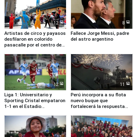
12
8
Artistas de circo y payasos
Fallece Jorge Messi, padre
desfilaron en colorido
del astro argentino
pasacalle por el centro de
Lima
12
11
Liga 1: Universitario y
Perú incorpora a su flota
Sporting Cristal empataron
nuevo buque que
1-1 en el Estadio
fortalecerá la respuesta
Monumental
ante el fenómeno El Niño