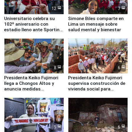
12
7
Universitario celebra su
Simone Biles comparte en
102º aniversario con
Lima un mensaje sobre
estadio lleno ante Sporting
salud mental y bienestar
Cristal
8
6
Presidenta Keiko Fujimori
Presidenta Keiko Fujimori
llega a Chongos Altos y
supervisa construcción de
anuncia medidas
vivienda social para
inmediatas en vivienda,
familias afectadas por
educación, salud y empleo
sismo en Junín
5
6