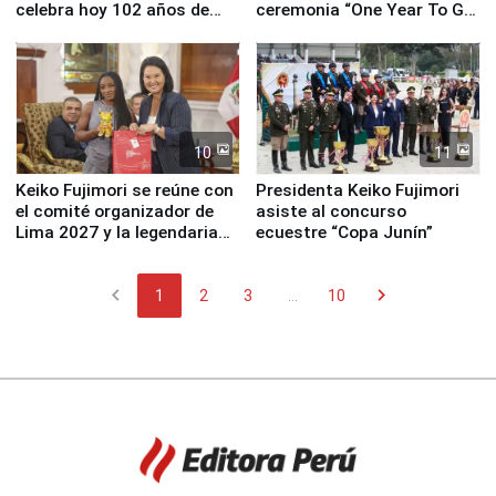
celebra hoy 102 años de
ceremonia “One Year To Go
fundación
de Lima 2027”
10
11
Keiko Fujimori se reúne con
Presidenta Keiko Fujimori
el comité organizador de
asiste al concurso
Lima 2027 y la legendaria
ecuestre “Copa Junín”
Simone Biles
chevron_left
chevron_right
1
2
3
...
10