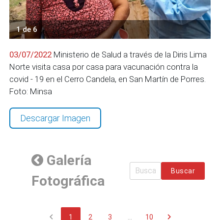
1 de 6
03/07/2022
Ministerio de Salud a través de la Diris Lima
Norte visita casa por casa para vacunación contra la
covid - 19 en el Cerro Candela, en San Martín de Porres.
Foto: Minsa
Descargar Imagen
Galería
Buscar
Fotográfica
chevron_left
chevron_right
1
2
3
...
10