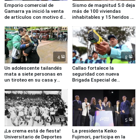
Emporio comercial de
Sismo de magnitud 5.0 deja
Gamarra ya inició la venta
más de 100 viviendas
de artículos con motivo de
inhabitables y 15 heridos en
la visita del papa León XIV
Junín
4
8
Un adolescente tailandés
Callao fortalece la
mata a siete personas en
seguridad con nueva
un tiroteo en su casa y
Brigada Especial de
escuela
Turismo y moderno
equipamiento para
Serenazgo
10
5
¡La crema está de fiesta!
La presidenta Keiko
Universitario de Deportes
Fujimori, participa en la