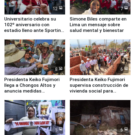
12
7
Universitario celebra su
Simone Biles comparte en
102º aniversario con
Lima un mensaje sobre
estadio lleno ante Sporting
salud mental y bienestar
Cristal
8
6
Presidenta Keiko Fujimori
Presidenta Keiko Fujimori
llega a Chongos Altos y
supervisa construcción de
anuncia medidas
vivienda social para
inmediatas en vivienda,
familias afectadas por
educación, salud y empleo
sismo en Junín
5
6