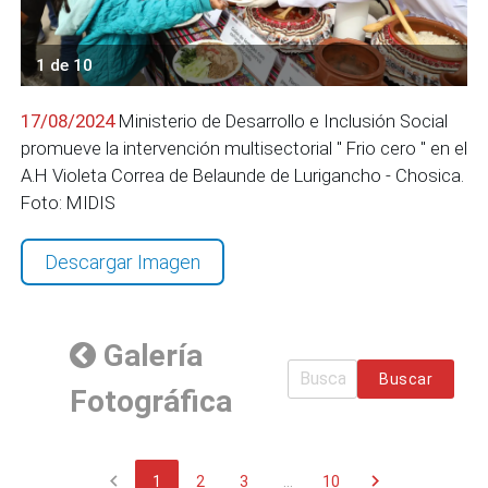
1 de 10
17/08/2024
Ministerio de Desarrollo e Inclusión Social
promueve la intervención multisectorial " Frio cero " en el
A.H Violeta Correa de Belaunde de Lurigancho - Chosica.
Foto: MIDIS
Descargar Imagen
Galería
Buscar
Fotográfica
chevron_left
chevron_right
1
2
3
...
10