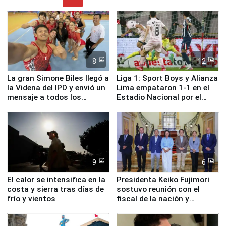
8
12
La gran Simone Biles llegó a
Liga 1: Sport Boys y Alianza
la Videna del IPD y envió un
Lima empataron 1-1 en el
mensaje a todos los
Estadio Nacional por el
deportistas del Perú
Torneo Clausura
9
6
El calor se intensifica en la
Presidenta Keiko Fujimori
costa y sierra tras días de
sostuvo reunión con el
frío y vientos
fiscal de la nación y
ministros de Estado