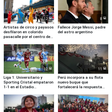
12
8
Artistas de circo y payasos
Fallece Jorge Messi, padre
desfilaron en colorido
del astro argentino
pasacalle por el centro de
Lima
12
11
Liga 1: Universitario y
Perú incorpora a su flota
Sporting Cristal empataron
nuevo buque que
1-1 en el Estadio
fortalecerá la respuesta
Monumental
ante el fenómeno El Niño