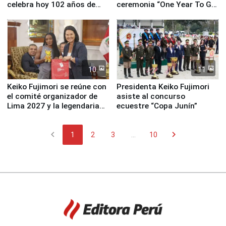
celebra hoy 102 años de
ceremonia “One Year To Go
fundación
de Lima 2027”
10
11
Keiko Fujimori se reúne con
Presidenta Keiko Fujimori
el comité organizador de
asiste al concurso
Lima 2027 y la legendaria
ecuestre “Copa Junín”
Simone Biles
chevron_left
chevron_right
1
2
3
...
10