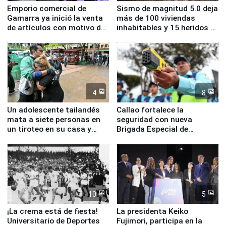
Emporio comercial de
Sismo de magnitud 5.0 deja
Gamarra ya inició la venta
más de 100 viviendas
de artículos con motivo de
inhabitables y 15 heridos en
la visita del papa León XIV
Junín
4
8
Un adolescente tailandés
Callao fortalece la
mata a siete personas en
seguridad con nueva
un tiroteo en su casa y
Brigada Especial de
escuela
Turismo y moderno
equipamiento para
Serenazgo
10
5
¡La crema está de fiesta!
La presidenta Keiko
Universitario de Deportes
Fujimori, participa en la