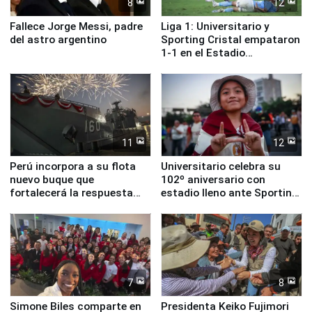
8
12
Fallece Jorge Messi, padre
Liga 1: Universitario y
del astro argentino
Sporting Cristal empataron
1-1 en el Estadio
Monumental
11
12
Perú incorpora a su flota
Universitario celebra su
nuevo buque que
102º aniversario con
fortalecerá la respuesta
estadio lleno ante Sporting
ante el fenómeno El Niño
Cristal
7
8
Simone Biles comparte en
Presidenta Keiko Fujimori