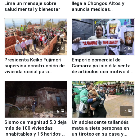
Lima un mensaje sobre
llega a Chongos Altos y
salud mental y bienestar
anuncia medidas
inmediatas en vivienda,
educación, salud y empleo
6
5
Presidenta Keiko Fujimori
Emporio comercial de
supervisa construcción de
Gamarra ya inició la venta
vivienda social para
de artículos con motivo de
familias afectadas por
la visita del papa León XIV
sismo en Junín
6
4
Sismo de magnitud 5.0 deja
Un adolescente tailandés
más de 100 viviendas
mata a siete personas en
inhabitables y 15 heridos en
un tiroteo en su casa y