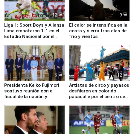
12
9
Liga 1: Sport Boys y Alianza
El calor se intensifica en la
Lima empataron 1-1 en el
costa y sierra tras días de
Estadio Nacional por el
frío y vientos
Torneo Clausura
6
12
Presidenta Keiko Fujimori
Artistas de circo y payasos
sostuvo reunión con el
desfilaron en colorido
fiscal de la nación y
pasacalle por el centro de
ministros de Estado
Lima