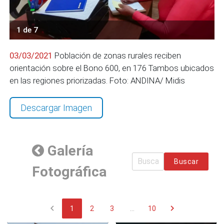
1 de 7
03/03/2021
Población de zonas rurales reciben
orientación sobre el Bono 600, en 176 Tambos ubicados
en las regiones priorizadas. Foto: ANDINA/ Midis
Descargar Imagen
Galería
Buscar
Fotográfica
chevron_left
chevron_right
1
2
3
...
10