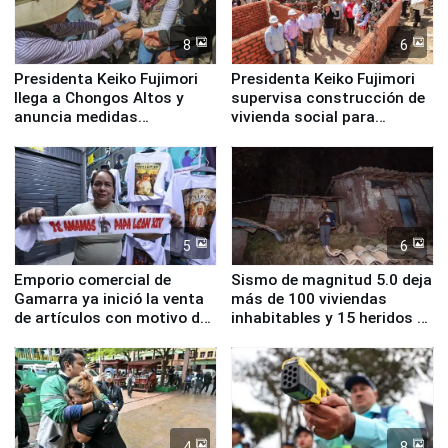
8
6
Presidenta Keiko Fujimori
Presidenta Keiko Fujimori
llega a Chongos Altos y
supervisa construcción de
anuncia medidas
vivienda social para
inmediatas en vivienda,
familias afectadas por
educación, salud y empleo
sismo en Junín
5
6
Emporio comercial de
Sismo de magnitud 5.0 deja
Gamarra ya inició la venta
más de 100 viviendas
de artículos con motivo de
inhabitables y 15 heridos en
la visita del papa León XIV
Junín
4
8