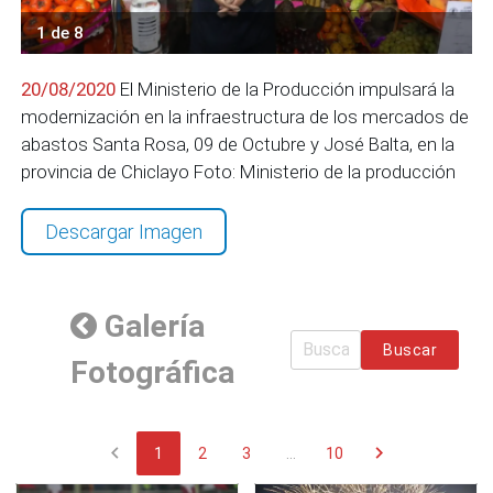
1 de 8
20/08/2020
El Ministerio de la Producción impulsará la
modernización en la infraestructura de los mercados de
abastos Santa Rosa, 09 de Octubre y José Balta, en la
provincia de Chiclayo Foto: Ministerio de la producción
Descargar Imagen
Galería
Buscar
Fotográfica
chevron_left
chevron_right
1
2
3
...
10