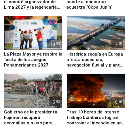
el comité organizador de
asiste al concurso
Lima 2027 y la legendaria
ecuestre “Copa Junín”
Simone Biles
10
7
La Plaza Mayor ya respira la
Histórica sequía en Europa
fiesta de los Juegos
afecta cosechas,
Panamericanos 2027
navegación fluvial y plantas
nucleares
5
6
Gobierno de la presidenta
Tras 10 horas de intenso
Fujimori recupera
trabajo bomberos logran
geomallas sin uso para
controlar el incendio en una
proteger Santa Eulalia ante
planta química de Santiago