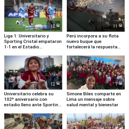
12
11
Liga 1: Universitario y
Perú incorpora a su flota
Sporting Cristal empataron
nuevo buque que
1-1 en el Estadio
fortalecerá la respuesta
Monumental
ante el fenómeno El Niño
12
7
Universitario celebra su
Simone Biles comparte en
102º aniversario con
Lima un mensaje sobre
estadio lleno ante Sporting
salud mental y bienestar
Cristal