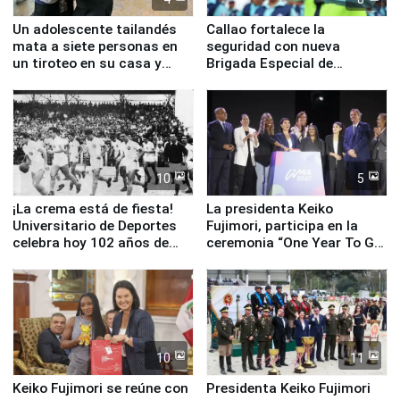
Un adolescente tailandés
Callao fortalece la
mata a siete personas en
seguridad con nueva
un tiroteo en su casa y
Brigada Especial de
escuela
Turismo y moderno
equipamiento para
Serenazgo
10
5
¡La crema está de fiesta!
La presidenta Keiko
Universitario de Deportes
Fujimori, participa en la
celebra hoy 102 años de
ceremonia “One Year To Go
fundación
de Lima 2027”
10
11
Keiko Fujimori se reúne con
Presidenta Keiko Fujimori