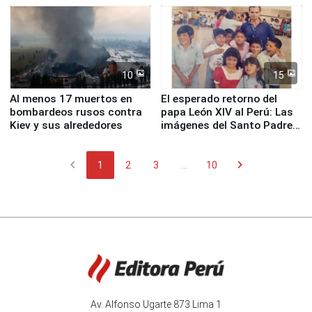
Fenómeno El Niño
de Chile
10
15
Al menos 17 muertos en
El esperado retorno del
bombardeos rusos contra
papa León XIV al Perú: Las
Kiev y sus alrededores
imágenes del Santo Padre
en su labor pastoral en
nuestro país
chevron_left
chevron_right
1
2
3
...
10
Av. Alfonso Ugarte 873 Lima 1