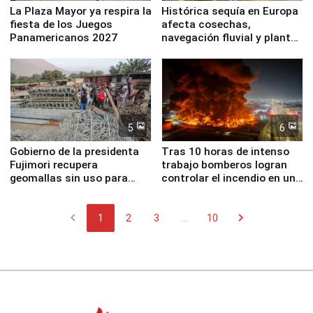
La Plaza Mayor ya respira la
Histórica sequía en Europa
fiesta de los Juegos
afecta cosechas,
Panamericanos 2027
navegación fluvial y plantas
nucleares
5
6
Gobierno de la presidenta
Tras 10 horas de intenso
Fujimori recupera
trabajo bomberos logran
geomallas sin uso para
controlar el incendio en una
proteger Santa Eulalia ante
planta química de Santiago
Fenómeno El Niño
de Chile
chevron_left
chevron_right
1
2
3
...
10