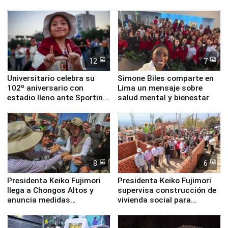
Monumental
ante el fenómeno El Niño
12
7
Universitario celebra su
Simone Biles comparte en
102º aniversario con
Lima un mensaje sobre
estadio lleno ante Sporting
salud mental y bienestar
Cristal
8
6
Presidenta Keiko Fujimori
Presidenta Keiko Fujimori
llega a Chongos Altos y
supervisa construcción de
anuncia medidas
vivienda social para
inmediatas en vivienda,
familias afectadas por
educación, salud y empleo
sismo en Junín