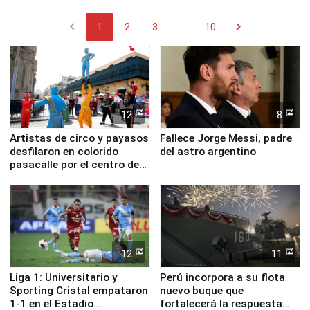
chevron_left
chevron_right
1
2
3
...
10
12
8
Artistas de circo y payasos
Fallece Jorge Messi, padre
desfilaron en colorido
del astro argentino
pasacalle por el centro de
Lima
12
11
Liga 1: Universitario y
Perú incorpora a su flota
Sporting Cristal empataron
nuevo buque que
1-1 en el Estadio
fortalecerá la respuesta