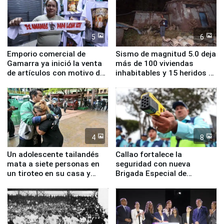
5
6
Emporio comercial de
Sismo de magnitud 5.0 deja
Gamarra ya inició la venta
más de 100 viviendas
de artículos con motivo de
inhabitables y 15 heridos en
la visita del papa León XIV
Junín
4
8
Un adolescente tailandés
Callao fortalece la
mata a siete personas en
seguridad con nueva
un tiroteo en su casa y
Brigada Especial de
escuela
Turismo y moderno
equipamiento para
Serenazgo