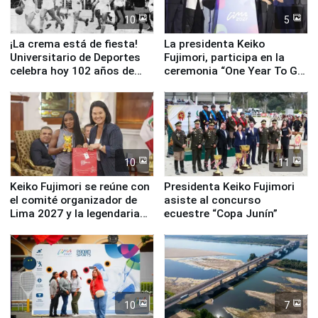
10
5
¡La crema está de fiesta!
La presidenta Keiko
Universitario de Deportes
Fujimori, participa en la
celebra hoy 102 años de
ceremonia “One Year To Go
fundación
de Lima 2027”
10
11
Keiko Fujimori se reúne con
Presidenta Keiko Fujimori
el comité organizador de
asiste al concurso
Lima 2027 y la legendaria
ecuestre “Copa Junín”
Simone Biles
10
7