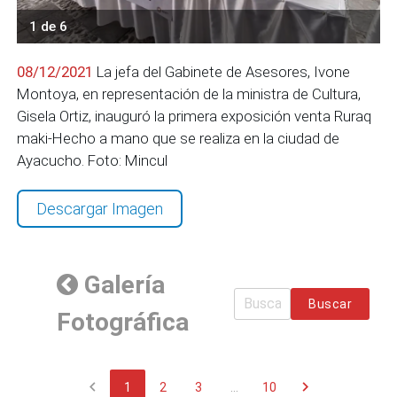
1 de 6
08/12/2021
La jefa del Gabinete de Asesores, Ivone
Montoya, en representación de la ministra de Cultura,
Gisela Ortiz, inauguró la primera exposición venta Ruraq
maki-Hecho a mano que se realiza en la ciudad de
Ayacucho. Foto: Mincul
Descargar Imagen
Galería
Buscar
Fotográfica
chevron_left
chevron_right
1
2
3
...
10