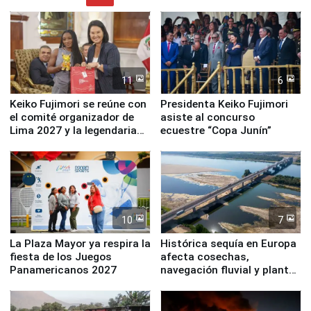
11
6
Keiko Fujimori se reúne con
Presidenta Keiko Fujimori
el comité organizador de
asiste al concurso
Lima 2027 y la legendaria
ecuestre “Copa Junín”
Simone Biles
10
7
La Plaza Mayor ya respira la
Histórica sequía en Europa
fiesta de los Juegos
afecta cosechas,
Panamericanos 2027
navegación fluvial y plantas
nucleares