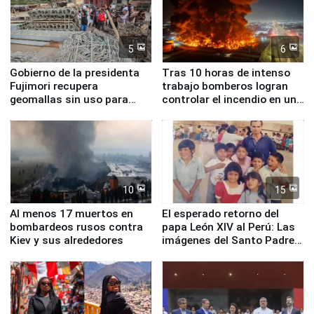
5
6
Gobierno de la presidenta
Tras 10 horas de intenso
Fujimori recupera
trabajo bomberos logran
geomallas sin uso para
controlar el incendio en una
proteger Santa Eulalia ante
planta química de Santiago
Fenómeno El Niño
de Chile
10
15
Al menos 17 muertos en
El esperado retorno del
bombardeos rusos contra
papa León XIV al Perú: Las
Kiev y sus alrededores
imágenes del Santo Padre
en su labor pastoral en
nuestro país