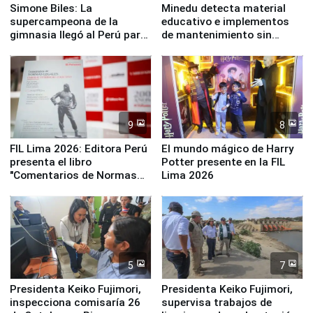
Simone Biles: La
Minedu detecta material
supercampeona de la
educativo e implementos
gimnasia llegó al Perú para
de mantenimiento sin
empezar cuenta regresiva a
distribuir en almacenes de
Panamericanos Lima 2027
la UGEL 2
9
8
FIL Lima 2026: Editora Perú
El mundo mágico de Harry
presenta el libro
Potter presente en la FIL
"Comentarios de Normas
Lima 2026
Legales: Laboral Vl .
Derecho Colectivo"
5
7
Presidenta Keiko Fujimori,
Presidenta Keiko Fujimori,
inspecciona comisaría 26
supervisa trabajos de