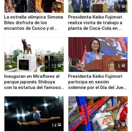
7
7
La estrella olímpica Simone
Presidenta Keiko Fujimori
Biles disfruta de los
realiza visita de trabajo a
encantos de Cusco y el
planta de Coca-Cola en
Valle Sagrado
Pucusana
12
5
Inauguran en Miraflores el
Presidenta Keiko Fujimori
parque japonés Shibuya
participa en sesión
con la estatua del famoso
solemne por el Día del Juez
perro Hachiko
y la Jueza
14
6