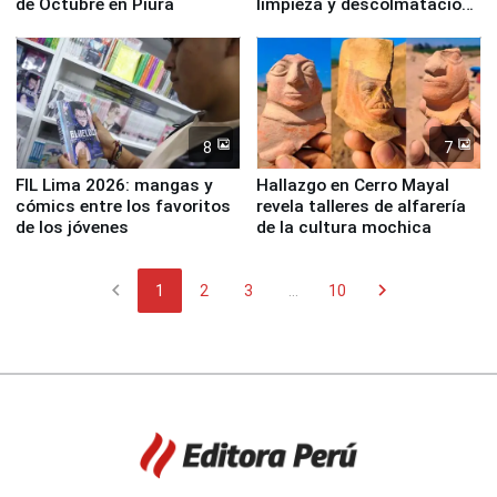
de Octubre en Piura
limpieza y descolmatación
en río Piura
8
7
FIL Lima 2026: mangas y
Hallazgo en Cerro Mayal
cómics entre los favoritos
revela talleres de alfarería
de los jóvenes
de la cultura mochica
chevron_left
chevron_right
1
2
3
...
10