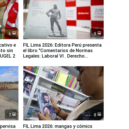
6
9
cativo e
FIL Lima 2026: Editora Perú presenta
to sin
el libro "Comentarios de Normas
a UGEL 2
Legales: Laboral Vl . Derecho
Colectivo"
7
8
upervisa
FIL Lima 2026: mangas y cómics