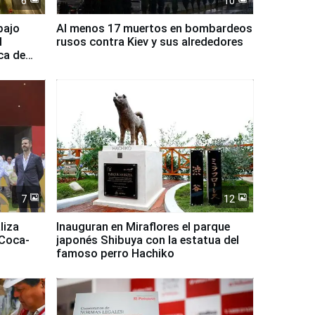
6
10
bajo
Al menos 17 muertos en bombardeos
l
rusos contra Kiev y sus alrededores
ca de
7
12
liza
Inauguran en Miraflores el parque
 Coca-
japonés Shibuya con la estatua del
famoso perro Hachiko