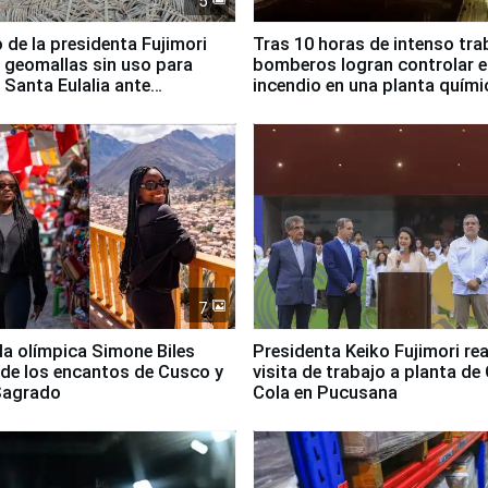
5
 de la presidenta Fujimori
Tras 10 horas de intenso tra
 geomallas sin uso para
bomberos logran controlar e
 Santa Eulalia ante
incendio en una planta quími
o El Niño
Santiago de Chile
7
lla olímpica Simone Biles
Presidenta Keiko Fujimori rea
 de los encantos de Cusco y
visita de trabajo a planta de
 Sagrado
Cola en Pucusana