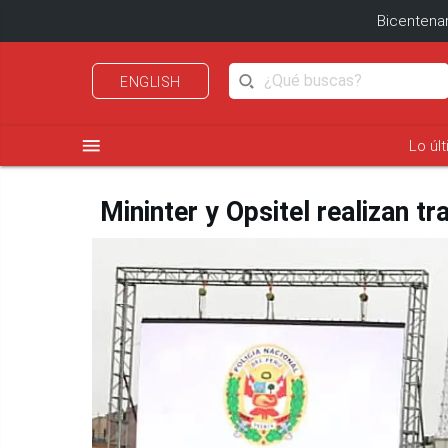
Bicentenar
ENGLISH
menu
Lo úl
Mininter y Opsitel realizan t