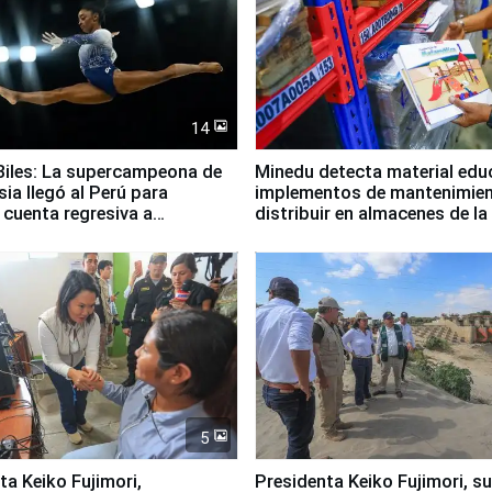
14
iles: La supercampeona de
Minedu detecta material edu
sia llegó al Perú para
implementos de mantenimien
cuenta regresiva a
distribuir en almacenes de l
icanos Lima 2027
5
jimori,
Presidenta Keiko Fujimori, s