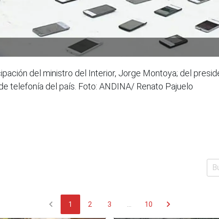
pación del ministro del Interior, Jorge Montoya; del presid
de telefonía del país. Foto: ANDINA/ Renato Pajuelo
chevron_left
chevron_right
1
2
3
...
10