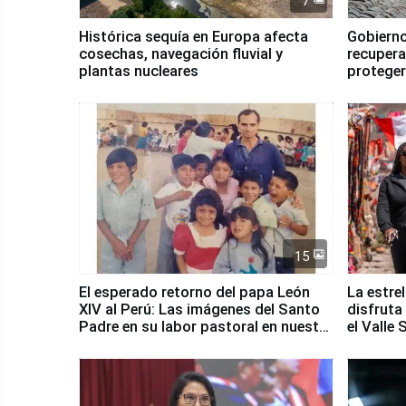
7
Histórica sequía en Europa afecta
Gobierno
cosechas, navegación fluvial y
recupera
plantas nucleares
proteger
Fenómen
15
El esperado retorno del papa León
La estre
XIV al Perú: Las imágenes del Santo
disfruta
Padre en su labor pastoral en nuestro
el Valle
país