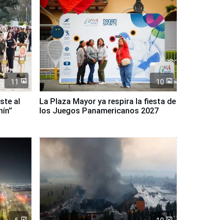
11
10
ste al
La Plaza Mayor ya respira la fiesta de
nín”
los Juegos Panamericanos 2027