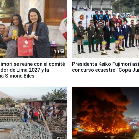
10
jimori se reúne con el comité
Presidenta Keiko Fujimori asi
dor de Lima 2027 y la
concurso ecuestre “Copa Ju
ia Simone Biles