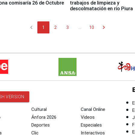
ona comisaría 26 de Octubre
trabajos de limpieza y
descolmatación en río Piura
chevron_left
chevron_right
1
2
3
...
10
SH VERSION
E
Cultural
Canal Online
E
o
Ánfora 2026
Videos
J
F
Deportes
Especiales
E
a
Clic
Interactivos