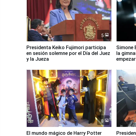
5
Presidenta Keiko Fujimori participa
Simone B
en sesión solemne por el Día del Juez
la gimna
y la Jueza
empezar 
Panamer
8
El mundo mágico de Harry Potter
Presidenta Keiko Fu