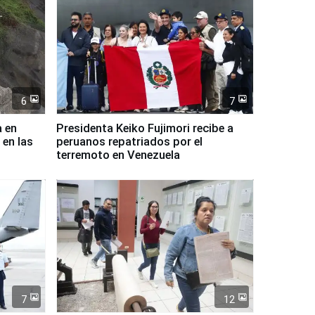
6
7
a en
Presidenta Keiko Fujimori recibe a
 en las
peruanos repatriados por el
terremoto en Venezuela
7
12