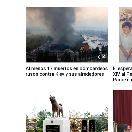
10
Al menos 17 muertos en bombardeos
El esper
rusos contra Kiev y sus alrededores
XIV al P
Padre en
país