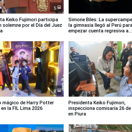
5
ta Keiko Fujimori participa
Simone Biles: La supercamp
n solemne por el Día del Juez
la gimnasia llegó al Perú par
za
empezar cuenta regresiva a
Panamericanos Lima 2027
8
 mágico de Harry Potter
Presidenta Keiko Fujimori,
 en la FIL Lima 2026
inspecciona comisaría 26 de
en Piura