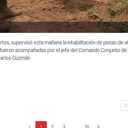
tos, supervisó esta mañana la inhabilitación de pistas de at
 fueron acompañadas por el jefe del Comando Conjunto de 
Carlos Guzmán
chevron_left
chevron_right
1
2
3
...
10