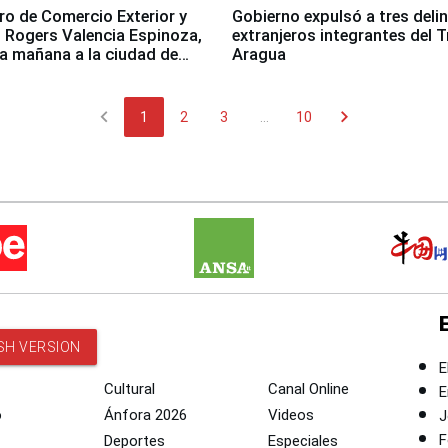
tro de Comercio Exterior y
Gobierno expulsó a tres deli
 Rogers Valencia Espinoza,
extranjeros integrantes del T
ta mañana a la ciudad de
Aragua
chevron_left
chevron_right
1
2
3
...
10
SH VERSION
E
Cultural
Canal Online
E
o
Ánfora 2026
Videos
J
F
Deportes
Especiales