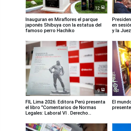
12
Inauguran en Miraflores el parque
Presiden
japonés Shibuya con la estatua del
en sesió
famoso perro Hachiko
y la Jue
9
FIL Lima 2026: Editora Perú presenta
El mundo
el libro "Comentarios de Normas
presente
Legales: Laboral Vl . Derecho
Colectivo"