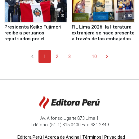
7
16
Presidenta Keiko Fujimori
FIL Lima 2026: la literatura
recibe a peruanos
extranjera se hace presente
repatriados por el
a través de las embajadas
terremoto en Venezuela
chevron_left
chevron_right
1
2
3
...
10
Av. Alfonso Ugarte 873 Lima 1
Teléfono: (51-1) 315 0400 Fax: 431 2849
Editora Perú
|
Acerca de Andina
|
Términos
|
Privacidad