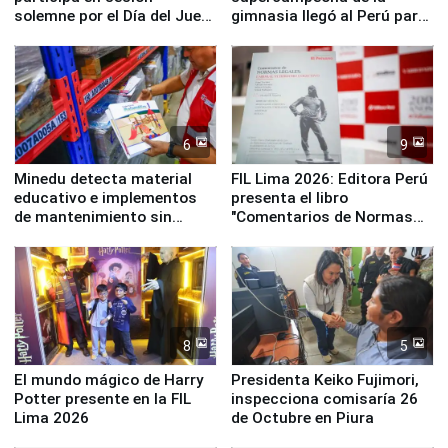
solemne por el Día del Juez
gimnasia llegó al Perú para
y la Jueza
empezar cuenta regresiva a
Panamericanos Lima 2027
6
9
Minedu detecta material
FIL Lima 2026: Editora Perú
educativo e implementos
presenta el libro
de mantenimiento sin
"Comentarios de Normas
distribuir en almacenes de
Legales: Laboral Vl .
la UGEL 2
Derecho Colectivo"
8
5
El mundo mágico de Harry
Presidenta Keiko Fujimori,
Potter presente en la FIL
inspecciona comisaría 26
Lima 2026
de Octubre en Piura