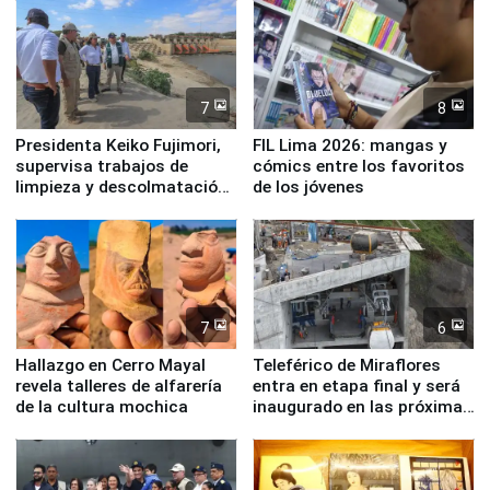
7
8
Presidenta Keiko Fujimori,
FIL Lima 2026: mangas y
supervisa trabajos de
cómics entre los favoritos
limpieza y descolmatación
de los jóvenes
en río Piura
7
6
Hallazgo en Cerro Mayal
Teleférico de Miraflores
revela talleres de alfarería
entra en etapa final y será
de la cultura mochica
inaugurado en las próximas
semanas