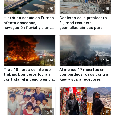
7
5
Histórica sequía en Europa
Gobierno de la presidenta
afecta cosechas,
Fujimori recupera
navegación fluvial y plantas
geomallas sin uso para
nucleares
proteger Santa Eulalia ante
Fenómeno El Niño
6
10
Tras 10 horas de intenso
Al menos 17 muertos en
trabajo bomberos logran
bombardeos rusos contra
controlar el incendio en una
Kiev y sus alrededores
planta química de Santiago
de Chile
15
7