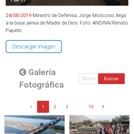
24/08/2019
Ministro de Defensa, Jorge Moscoso, llega
a la base aérea de Madre de Dios. Foto: ANDINA/Renato
Pajuelo
Descargar Imagen
Galería
Buscar
Fotográfica
chevron_left
chevron_right
1
2
3
...
10