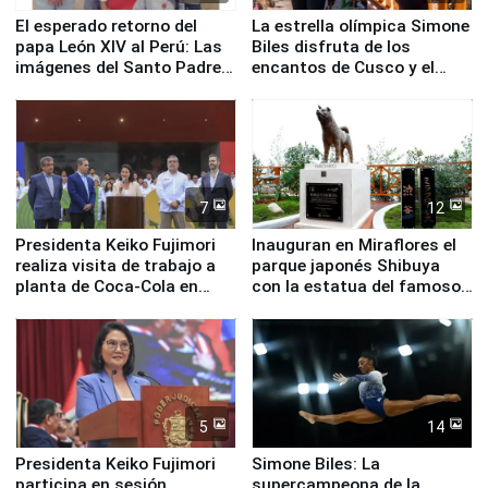
El esperado retorno del
La estrella olímpica Simone
papa León XIV al Perú: Las
Biles disfruta de los
imágenes del Santo Padre
encantos de Cusco y el
en su labor pastoral en
Valle Sagrado
nuestro país
7
12
Presidenta Keiko Fujimori
Inauguran en Miraflores el
realiza visita de trabajo a
parque japonés Shibuya
planta de Coca-Cola en
con la estatua del famoso
Pucusana
perro Hachiko
5
14
Presidenta Keiko Fujimori
Simone Biles: La
participa en sesión
supercampeona de la