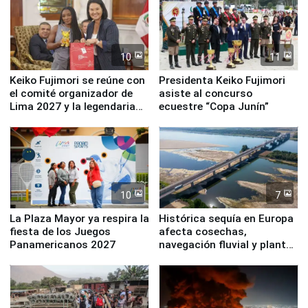
10
11
Keiko Fujimori se reúne con
Presidenta Keiko Fujimori
el comité organizador de
asiste al concurso
Lima 2027 y la legendaria
ecuestre “Copa Junín”
Simone Biles
10
7
La Plaza Mayor ya respira la
Histórica sequía en Europa
fiesta de los Juegos
afecta cosechas,
Panamericanos 2027
navegación fluvial y plantas
nucleares