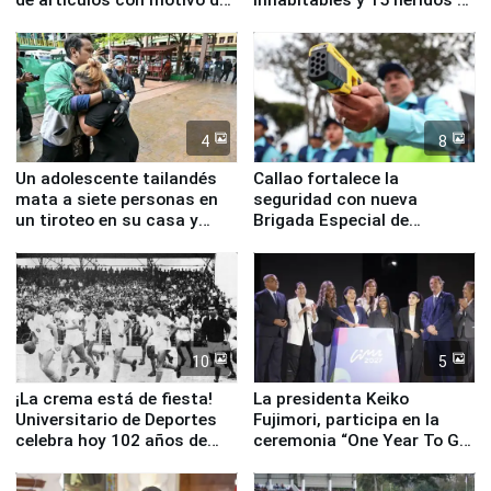
la visita del papa León XIV
Junín
4
8
Un adolescente tailandés
Callao fortalece la
mata a siete personas en
seguridad con nueva
un tiroteo en su casa y
Brigada Especial de
escuela
Turismo y moderno
equipamiento para
Serenazgo
10
5
¡La crema está de fiesta!
La presidenta Keiko
Universitario de Deportes
Fujimori, participa en la
celebra hoy 102 años de
ceremonia “One Year To Go
fundación
de Lima 2027”