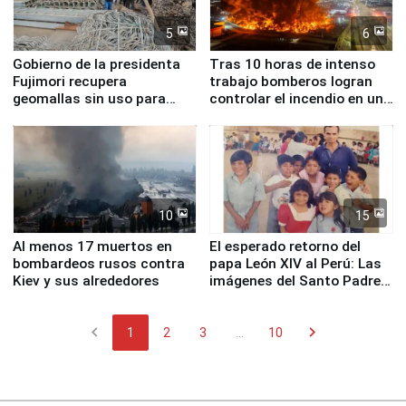
5
6
Gobierno de la presidenta
Tras 10 horas de intenso
Fujimori recupera
trabajo bomberos logran
geomallas sin uso para
controlar el incendio en una
proteger Santa Eulalia ante
planta química de Santiago
Fenómeno El Niño
de Chile
10
15
Al menos 17 muertos en
El esperado retorno del
bombardeos rusos contra
papa León XIV al Perú: Las
Kiev y sus alrededores
imágenes del Santo Padre
en su labor pastoral en
nuestro país
chevron_left
chevron_right
1
2
3
...
10