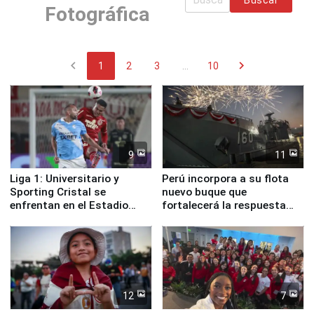
Fotográfica
chevron_left
chevron_right
1
2
3
...
10
9
11
Liga 1: Universitario y
Perú incorpora a su flota
Sporting Cristal se
nuevo buque que
enfrentan en el Estadio
fortalecerá la respuesta
Monumental
ante el fenómeno El Niño
12
7