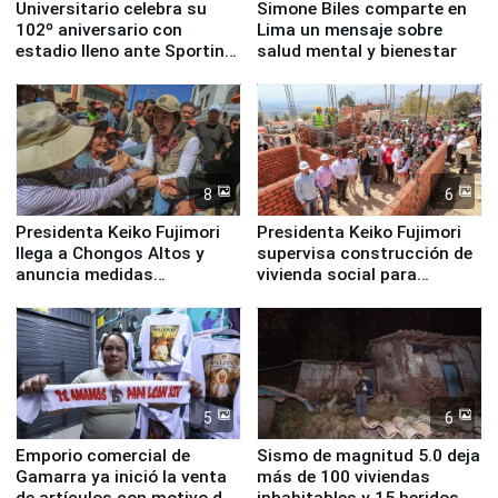
Universitario celebra su
Simone Biles comparte en
102º aniversario con
Lima un mensaje sobre
estadio lleno ante Sporting
salud mental y bienestar
Cristal
8
6
Presidenta Keiko Fujimori
Presidenta Keiko Fujimori
llega a Chongos Altos y
supervisa construcción de
anuncia medidas
vivienda social para
inmediatas en vivienda,
familias afectadas por
educación, salud y empleo
sismo en Junín
5
6
Emporio comercial de
Sismo de magnitud 5.0 deja
Gamarra ya inició la venta
más de 100 viviendas
de artículos con motivo de
inhabitables y 15 heridos en