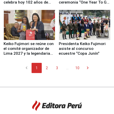
celebra hoy 102 años de
ceremonia “One Year To Go
fundación
de Lima 2027”
10
11
Keiko Fujimori se reúne con
Presidenta Keiko Fujimori
el comité organizador de
asiste al concurso
Lima 2027 y la legendaria
ecuestre “Copa Junín”
Simone Biles
chevron_left
chevron_right
1
2
3
...
10