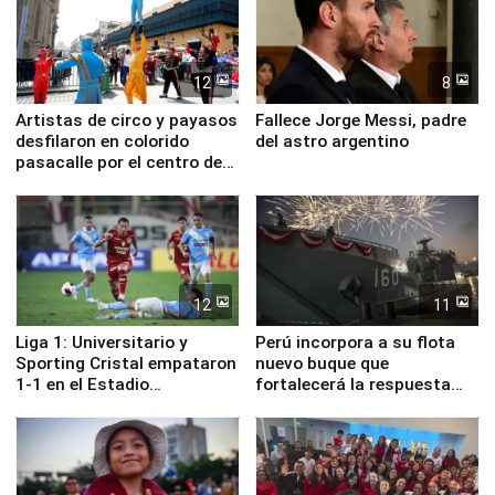
12
8
Artistas de circo y payasos
Fallece Jorge Messi, padre
desfilaron en colorido
del astro argentino
pasacalle por el centro de
Lima
12
11
Liga 1: Universitario y
Perú incorpora a su flota
Sporting Cristal empataron
nuevo buque que
1-1 en el Estadio
fortalecerá la respuesta
Monumental
ante el fenómeno El Niño