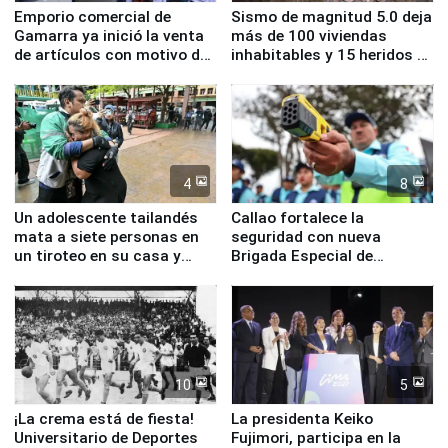
Emporio comercial de
Sismo de magnitud 5.0 deja
Gamarra ya inició la venta
más de 100 viviendas
de artículos con motivo de
inhabitables y 15 heridos en
la visita del papa León XIV
Junín
4
8
Un adolescente tailandés
Callao fortalece la
mata a siete personas en
seguridad con nueva
un tiroteo en su casa y
Brigada Especial de
escuela
Turismo y moderno
equipamiento para
Serenazgo
10
5
¡La crema está de fiesta!
La presidenta Keiko
Universitario de Deportes
Fujimori, participa en la