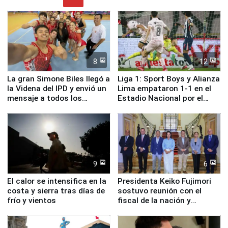
8
12
La gran Simone Biles llegó a
Liga 1: Sport Boys y Alianza
la Videna del IPD y envió un
Lima empataron 1-1 en el
mensaje a todos los
Estadio Nacional por el
deportistas del Perú
Torneo Clausura
9
6
El calor se intensifica en la
Presidenta Keiko Fujimori
costa y sierra tras días de
sostuvo reunión con el
frío y vientos
fiscal de la nación y
ministros de Estado