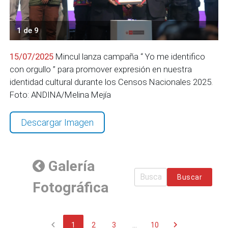
1 de 9
15/07/2025
Mincul lanza campaña “ Yo me identifico
con orgullo ” para promover expresión en nuestra
identidad cultural durante los Censos Nacionales 2025.
Foto: ANDINA/Melina Mejía
Descargar Imagen
Galería
Buscar
Fotográfica
chevron_left
chevron_right
1
2
3
...
10