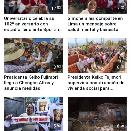
12
7
Universitario celebra su
Simone Biles comparte en
102º aniversario con
Lima un mensaje sobre
estadio lleno ante Sporting
salud mental y bienestar
Cristal
8
6
Presidenta Keiko Fujimori
Presidenta Keiko Fujimori
llega a Chongos Altos y
supervisa construcción de
anuncia medidas
vivienda social para
inmediatas en vivienda,
familias afectadas por
educación, salud y empleo
sismo en Junín
5
6