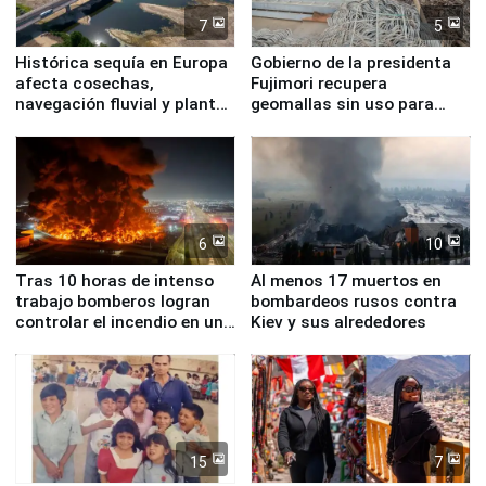
7
5
Histórica sequía en Europa
Gobierno de la presidenta
afecta cosechas,
Fujimori recupera
navegación fluvial y plantas
geomallas sin uso para
nucleares
proteger Santa Eulalia ante
Fenómeno El Niño
6
10
Tras 10 horas de intenso
Al menos 17 muertos en
trabajo bomberos logran
bombardeos rusos contra
controlar el incendio en una
Kiev y sus alrededores
planta química de Santiago
de Chile
15
7