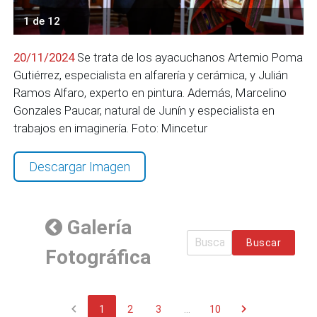
1 de 12
20/11/2024
Se trata de los ayacuchanos Artemio Poma
Gutiérrez, especialista en alfarería y cerámica, y Julián
Ramos Alfaro, experto en pintura. Además, Marcelino
Gonzales Paucar, natural de Junín y especialista en
trabajos en imaginería. Foto: Mincetur
Descargar Imagen
Galería
Buscar
Fotográfica
chevron_left
chevron_right
1
2
3
...
10