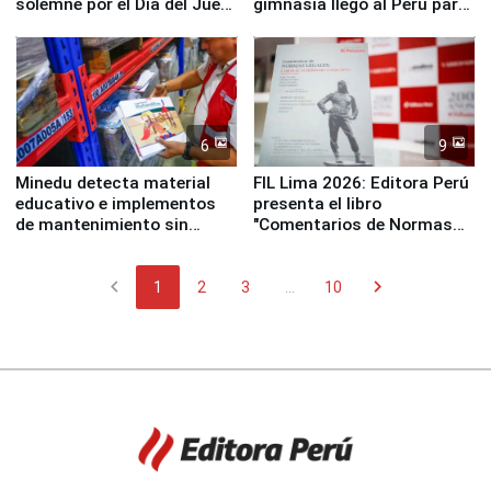
solemne por el Día del Juez
gimnasia llegó al Perú para
y la Jueza
empezar cuenta regresiva a
Panamericanos Lima 2027
6
9
Minedu detecta material
FIL Lima 2026: Editora Perú
educativo e implementos
presenta el libro
de mantenimiento sin
"Comentarios de Normas
distribuir en almacenes de
Legales: Laboral Vl .
la UGEL 2
Derecho Colectivo"
chevron_left
chevron_right
1
2
3
...
10