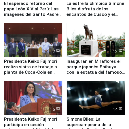
El esperado retorno del
La estrella olímpica Simone
papa León XIV al Perú: Las
Biles disfruta de los
imágenes del Santo Padre
encantos de Cusco y el
en su labor pastoral en
Valle Sagrado
nuestro país
7
12
Presidenta Keiko Fujimori
Inauguran en Miraflores el
realiza visita de trabajo a
parque japonés Shibuya
planta de Coca-Cola en
con la estatua del famoso
Pucusana
perro Hachiko
5
14
Presidenta Keiko Fujimori
Simone Biles: La
participa en sesión
supercampeona de la