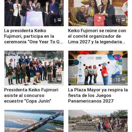
5
10
La presidenta Keiko
Keiko Fujimori se reúne con
Fujimori, participa en la
el comité organizador de
ceremonia “One Year To Go
Lima 2027 y la legendaria
de Lima 2027”
Simone Biles
11
10
Presidenta Keiko Fujimori
La Plaza Mayor ya respira la
asiste al concurso
fiesta de los Juegos
ecuestre “Copa Junín”
Panamericanos 2027