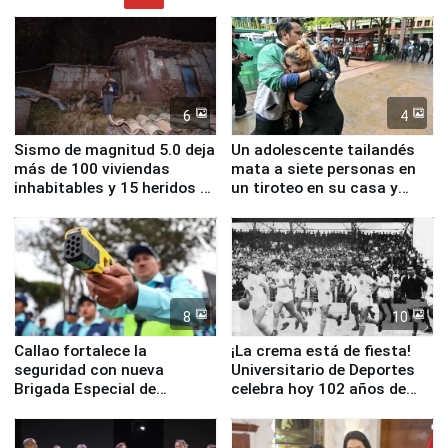
6
4
Sismo de magnitud 5.0 deja
Un adolescente tailandés
más de 100 viviendas
mata a siete personas en
inhabitables y 15 heridos en
un tiroteo en su casa y
Junín
escuela
8
10
Callao fortalece la
¡La crema está de fiesta!
seguridad con nueva
Universitario de Deportes
Brigada Especial de
celebra hoy 102 años de
Turismo y moderno
fundación
equipamiento para
Serenazgo