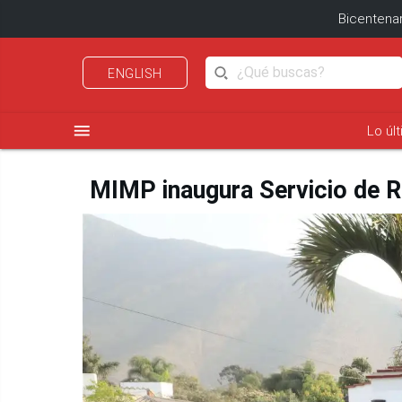
Bicentenar
ENGLISH
menu
Lo úl
MIMP inaugura Servicio de R