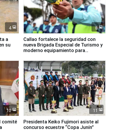
4
8
ta a
Callao fortalece la seguridad con
en su
nueva Brigada Especial de Turismo y
moderno equipamiento para
Serenazgo
10
11
l comité
Presidenta Keiko Fujimori asiste al
a
concurso ecuestre “Copa Junín”