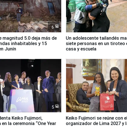
6
 magnitud 5.0 deja más de
Un adolescente tailandés ma
endas inhabitables y 15
siete personas en un tiroteo 
en Junín
casa y escuela
5
denta Keiko Fujimori,
Keiko Fujimori se reúne con e
a en la ceremonia “One Year
organizador de Lima 2027 y l