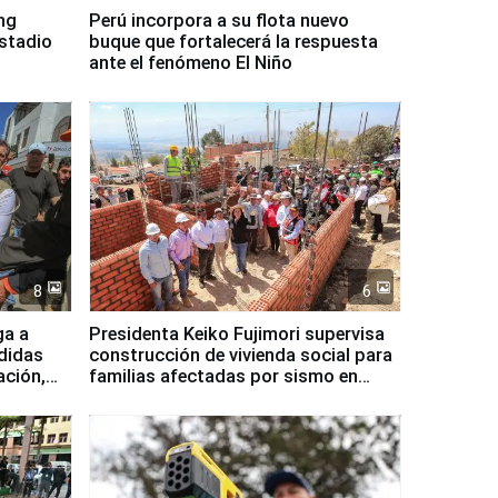
ing
Perú incorpora a su flota nuevo
Estadio
buque que fortalecerá la respuesta
ante el fenómeno El Niño
8
6
ga a
Presidenta Keiko Fujimori supervisa
didas
construcción de vivienda social para
ación,
familias afectadas por sismo en
Junín