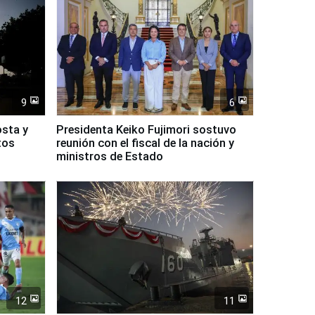
9
6
osta y
Presidenta Keiko Fujimori sostuvo
tos
reunión con el fiscal de la nación y
ministros de Estado
12
11