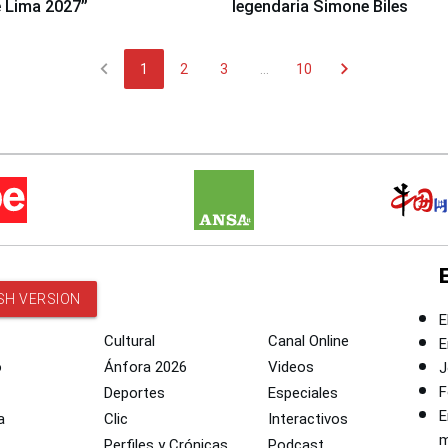
 Lima 2027”
legendaria Simone Biles
chevron_left
chevron_right
1
2
3
...
10
SH VERSION
E
Cultural
Canal Online
E
o
Ánfora 2026
Videos
J
F
Deportes
Especiales
E
a
Clic
Interactivos
m
Perfiles y Crónicas
Podcast