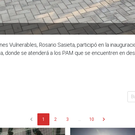
nes Vulnerables, Rosario Sasieta, participó en la inaugurac
, donde se atenderá a los PAM que se encuentren en despro
chevron_left
chevron_right
1
2
3
...
10