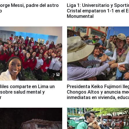
Jorge Messi, padre del astro
Liga 1: Universitario y Sport
o
Cristal empataron 1-1 en el 
Monumental
7
iles comparte en Lima un
Presidenta Keiko Fujimori lle
sobre salud mental y
Chongos Altos y anuncia me
r
inmediatas en vivienda, educ
salud y empleo